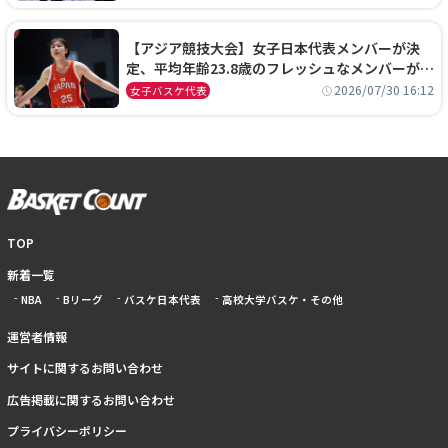
【アジア競技大会】女子日本代表メンバーが決
定、平均年齢23.8歳のフレッシュなメンバーが日
本開催の大舞台で頂点を狙う
2026/07/30 16:12
女子バスケ代表
TOP
新着一覧
NBA
Bリーグ
バスケ日本代表
高校大学バスケ・その他
運営者情報
サイトに関するお問い合わせ
広告掲載に関するお問い合わせ
プライバシーポリシー