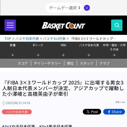
＞
TOP
>
バスケ日本代表
>
バスケ3x3代表
>
『FIBA 3×3 ワールドカップ
2025』に出場する男女3人制日本代表メンバーが決定、アジアカップで躍動
新着
Bリーグ
NBA
バスケ日本代表
中学・高校・大学
した小澤崚と高橋芙由子が牽引
その他
＋
＋
＋
＋
＋
スコア
デイリーサマリー
順位
スタッツ
クラブ
『FIBA 3×3 ワールドカップ 2025』に出場する男女3
人制日本代表メンバーが決定、アジアカップで躍動し
た小澤崚と高橋芙由子が牽引
2025/06/12 14:16
写真＝JBA
Share
バスケ日本代表
#3x3女子日本代表
#3x3男子日本代表