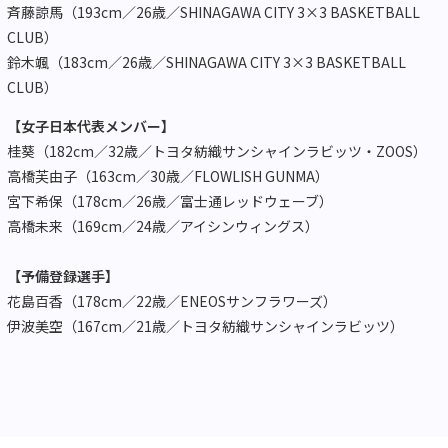
斉藤諒馬（193cm／26歳／SHINAGAWA CITY 3×3 BASKETBALL
CLUB）
鈴木颯（183cm／26歳／SHINAGAWA CITY 3×3 BASKETBALL
CLUB）
【女子日本代表メンバー】
桂葵（182cm／32歳／トヨタ紡織サンシャインラビッツ・ZOOS）
高橋芙由子（163cm／30歳／FLOWLISH GUNMA）
宮下希保（178cm／26歳／富士通レッドウェーブ）
高橋未来（169cm／24歳／アイシンウィングス）
【予備登録選手】
花島百香（178cm／22歳／ENEOSサンフラワーズ）
伊波美空（167cm／21歳／トヨタ紡織サンシャインラビッツ）