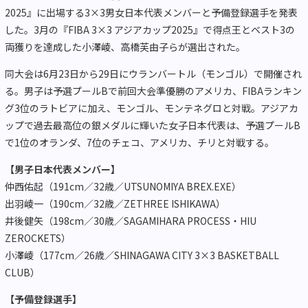
2025』に出場する3×3男女日本代表メンバーと予備登録選手を発表
した。3月の『FIBA 3×3 アジアカップ2025』で得点王とベスト3の
両獲りを達成した小澤崚、高橋芙由子らが選出された。
同大会は6月23日から29日にウランバートル（モンゴル）で開催され
る。男子は予選プールBで前回大会準優勝のアメリカ、FIBAランキン
グ3位のラトビアに加え、モンゴル、モンテネグロと対戦。アジアカ
ップで過去最高位の銀メダルに輝いた女子日本代表は、予選プールB
で1位のオランダ、7位のチェコ、アメリカ、チリと対戦する。
【男子日本代表メンバー】
仲西佑起（191cm／32歳／UTSUNOMIYA BREX.EXE）
出羽崚一（190cm／32歳／ZETHREE ISHIKAWA）
井後健矢（198cm／30歳／SAGAMIHARA PROCESS・HIU
ZEROCKETS）
小澤崚（177cm／26歳／SHINAGAWA CITY 3×3 BASKETBALL
CLUB）
【予備登録選手】