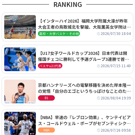
RANKING
【インターハイ2026】福岡大学附属大濠が昨年
大会王者の鳥取城北を撃破、大阪薫英女学院は岐
阜女子に完勝、大会3日目試合結果
2026/07/30 18:04
高校・大学バスケ・その他
【U17女子ワールドカップ2026】日本代表は開
催国チェコに勝利して予選グループ3連勝で首位
通過！準々決勝の相手はエジプトに決定
2026/07/15 11:40
バスケu21代表
京都ハンナリーズへの電撃移籍を決めた岸本隆一
の覚悟「自分のエゴというちっぽけなことのため
に、京都に来たわけではない」
2026/08/04 19:39
B1
【NBA】早速の『レブロン効果』、ケンテイビア
ス・コールドウェル・ポープがセブンティシクサ
ーズに1年契約で加入
2026/07/26 09:58
NBA