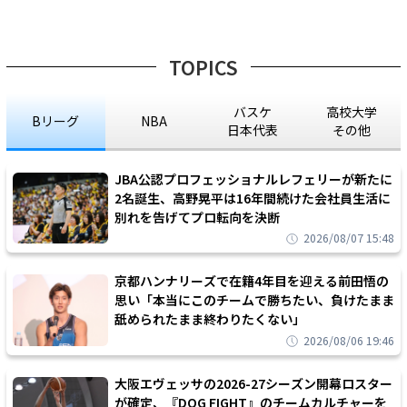
TOPICS
バスケ
高校大学
Bリーグ
NBA
日本代表
その他
JBA公認プロフェッショナルレフェリーが新たに
2名誕生、高野晃平は16年間続けた会社員生活に
別れを告げてプロ転向を決断
2026/08/07 15:48
京都ハンナリーズで在籍4年目を迎える前田悟の
思い「本当にこのチームで勝ちたい、負けたまま
舐められたまま終わりたくない」
2026/08/06 19:46
大阪エヴェッサの2026-27シーズン開幕ロスター
が確定、『DOG FIGHT』のチームカルチャーを