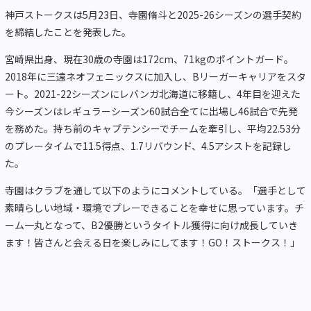
神戸ストークスは5月23日、寺園脩斗と2025-26シーズンの選手契約
を締結したことを発表した。
宮崎県出身、現在30歳の寺園は172cm、71kgのポイントガード。
2018年に三遠ネオフェニックスに加入し、Bリーガーキャリアをスタ
ート。2021-22シーズンにレバンガ北海道に移籍し、4年目を迎えた
今シーズンはレギュラーシーズン60試合全てに出場し46試合で先発
を務めた。持ち前のキャプテンシーでチームを牽引し、平均22.53分
のプレータイムで11.5得点、1.7リバウンド、4.5アシストを記録し
た。
寺園はクラブを通して以下のようにコメントしている。「選手として
素晴らしい地域・環境でプレーできることを幸せに思っています。チ
ーム一丸となって、B2優勝というタイトル獲得に向け成長していき
ます！皆さんと会える日を楽しみにしてます！GO！ストークス！」