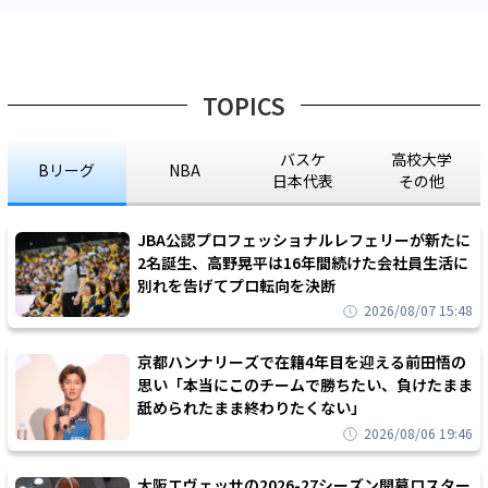
TOPICS
バスケ
高校大学
Bリーグ
NBA
日本代表
その他
JBA公認プロフェッショナルレフェリーが新たに
2名誕生、高野晃平は16年間続けた会社員生活に
別れを告げてプロ転向を決断
2026/08/07 15:48
京都ハンナリーズで在籍4年目を迎える前田悟の
思い「本当にこのチームで勝ちたい、負けたまま
舐められたまま終わりたくない」
2026/08/06 19:46
大阪エヴェッサの2026-27シーズン開幕ロスター