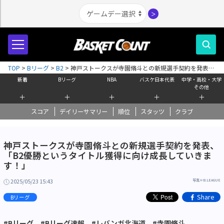
＞
TOP
>
Bリーグ
>
B2
>
神戸ストークスが寺園脩斗との新規選手契約を発表、
「B2優勝というタイトル獲得に向け成長していきます！」
新着
Bリーグ
NBA
バスケ日本代表
中学・高校・大学
その他
＋
＋
＋
＋
＋
スコア
デイリーサマリー
順位
スタッツ
クラブ
神戸ストークスが寺園脩斗との新規選手契約を発表、
「B2優勝というタイトル獲得に向け成長していきま
す！」
2025/05/23 15:43
写真＝B.LEAGUE
Share
Bリーグ
#Bリーグ
#Bリーグ速報
#レバンガ北海道
#寺園脩斗