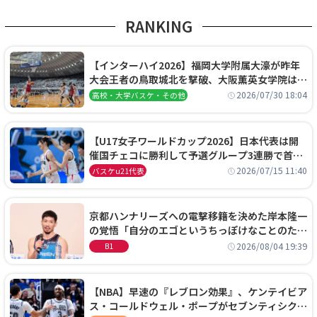
RANKING
【インターハイ2026】福岡大学附属大濠が昨年
大会王者の鳥取城北を撃破、大阪薫英女学院は岐
阜女子に完勝、大会3日目試合結果
2026/07/30 18:04
高校・大学バスケ・その他
【U17女子ワールドカップ2026】日本代表は開
催国チェコに勝利して予選グループ3連勝で首位
通過！準々決勝の相手はエジプトに決定
2026/07/15 11:40
バスケu21代表
京都ハンナリーズへの電撃移籍を決めた岸本隆一
の覚悟「自分のエゴというちっぽけなことのため
に、京都に来たわけではない」
2026/08/04 19:39
B1
【NBA】早速の『レブロン効果』、ケンテイビア
ス・コールドウェル・ポープがセブンティシクサ