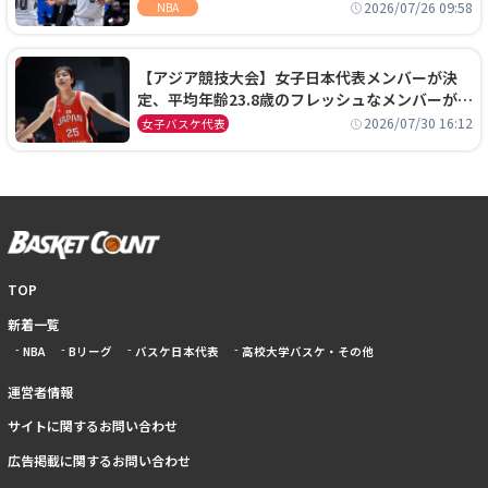
ーズに1年契約で加入
2026/07/26 09:58
NBA
【アジア競技大会】女子日本代表メンバーが決
定、平均年齢23.8歳のフレッシュなメンバーが日
本開催の大舞台で頂点を狙う
2026/07/30 16:12
女子バスケ代表
TOP
新着一覧
NBA
Bリーグ
バスケ日本代表
高校大学バスケ・その他
運営者情報
サイトに関するお問い合わせ
広告掲載に関するお問い合わせ