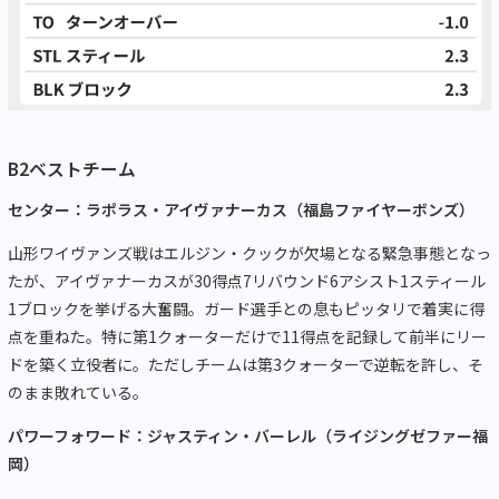
B2
ベストチーム
センター：ラポラス・アイヴァナーカス（福島ファイヤーボンズ）
山形ワイヴァンズ戦はエルジン・クックが欠場となる緊急事態となっ
たが、アイヴァナーカスが
30
得点
7
リバウンド
6
アシスト
1
スティール
1
ブロックを挙げる大奮闘。ガード選手との息もピッタリで着実に得
点を重ねた。特に第
1
クォーターだけで
11
得点を記録して前半にリー
ドを築く立役者に。ただしチームは第
3
クォーターで逆転を許し、そ
のまま敗れている。
パワーフォワード：ジャスティン・バーレル（ライジングゼファー福
岡）