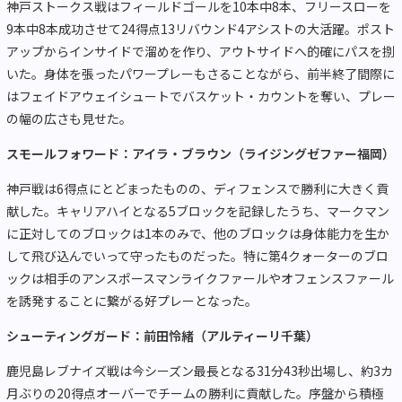
神戸ストークス戦はフィールドゴールを
10
本中
8
本、フリースローを
9
本中
8
本成功させて
24
得点
13
リバウンド
4
アシストの大活躍。ポスト
アップからインサイドで溜めを作り、アウトサイドへ的確にパスを捌
いた。身体を張ったパワープレーもさることながら、前半終了間際に
はフェイドアウェイシュートでバスケット・カウントを奪い、プレー
の幅の広さも見せた。
スモールフォワード：アイラ・ブラウン（ライジングゼファー福岡）
神戸戦は
6
得点にとどまったものの、ディフェンスで勝利に大きく貢
献した。キャリアハイとなる
5
ブロックを記録したうち、マークマン
に正対してのブロックは
1
本のみで、他のブロックは身体能力を生か
して飛び込んでいって守ったものだった。特に第
4
クォーターのブロ
ックは相手のアンスポースマンライクファールやオフェンスファール
を誘発することに繋がる好プレーとなった。
シューティングガード：前田怜緒（アルティーリ千葉）
鹿児島レブナイズ戦は今シーズン最長となる
31
分
43
秒出場し、約
3
カ
月ぶりの
20
得点オーバーでチームの勝利に貢献した。序盤から積極