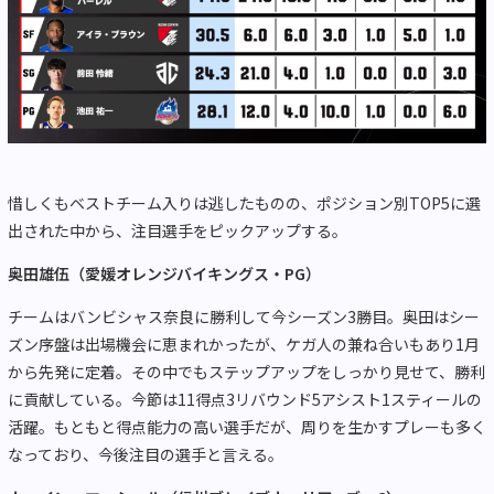
惜しくもベストチーム入りは逃したものの、ポジション別
TOP5
に選
出された中から、注目選手をピックアップする。
奥田雄伍（愛媛オレンジバイキングス・
PG
）
チームはバンビシャス奈良に勝利して今シーズン
3
勝目。奥田はシー
ズン序盤は出場機会に恵まれかったが、ケガ人の兼ね合いもあり
1
月
から先発に定着。その中でもステップアップをしっかり見せて、勝利
に貢献している。今節は
11
得点
3
リバウンド
5
アシスト
1
スティールの
活躍。もともと得点能力の高い選手だが、周りを生かすプレーも多く
なっており、今後注目の選手と言える。