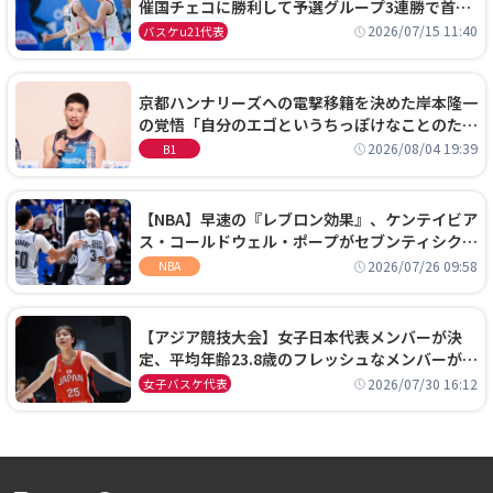
催国チェコに勝利して予選グループ3連勝で首位
通過！準々決勝の相手はエジプトに決定
2026/07/15 11:40
バスケu21代表
京都ハンナリーズへの電撃移籍を決めた岸本隆一
の覚悟「自分のエゴというちっぽけなことのため
に、京都に来たわけではない」
2026/08/04 19:39
B1
【NBA】早速の『レブロン効果』、ケンテイビア
ス・コールドウェル・ポープがセブンティシクサ
ーズに1年契約で加入
2026/07/26 09:58
NBA
【アジア競技大会】女子日本代表メンバーが決
定、平均年齢23.8歳のフレッシュなメンバーが日
本開催の大舞台で頂点を狙う
2026/07/30 16:12
女子バスケ代表