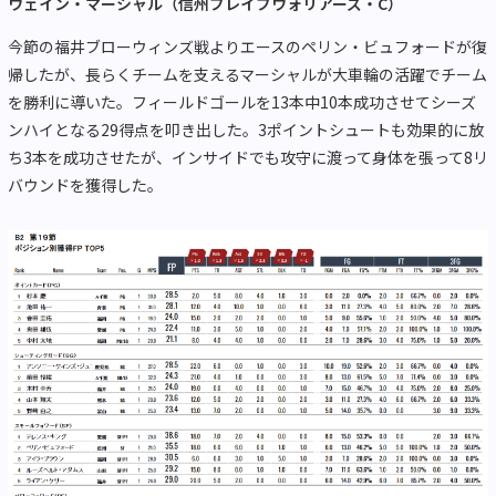
ウェイン・マーシャル
（信州ブレイブウォリアーズ・
C
）
今節の福井ブローウィンズ戦よりエースのペリン・ビュフォードが復
帰したが、長らくチームを支えるマーシャルが大車輪の活躍でチーム
を勝利に導いた。フィールドゴールを
13
本中
10
本成功させてシーズ
ンハイとなる
29
得点を叩き出した。
3
ポイントシュートも効果的に放
ち
3
本を成功させたが、インサイドでも攻守に渡って身体を張って
8
リ
バウンドを獲得した。