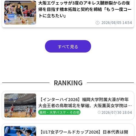
大阪エヴェッサが3度のアキレス腱断裂からの復
帰を目指す橋本拓哉と契約を締結「もう一度コー
トに立ちたい」
2026/08/05 14:54
すべて見る
RANKING
【インターハイ2026】福岡大学附属大濠が昨年
大会王者の鳥取城北を撃破、大阪薫英女学院は岐
阜女子に完勝、大会3日目試合結果
2026/07/30 18:04
高校・大学バスケ・その他
【U17女子ワールドカップ2026】日本代表は開