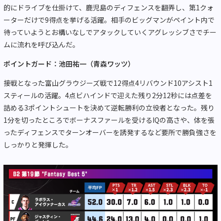
的にドライブを仕掛けて、鹿児島のディフェンスを翻弄し、第
1
クォ
ーターだけで
9
得点を挙げる活躍。相手のビッグマンがペイント内で
待っていようとお構いなしでアタックしていくアグレッシブさでチー
ムに流れを呼び込んだ。
ポイントガード：池田祐一（青森ワッツ）
接戦となった富山グラウジーズ戦で
12
得点
4
リバウンド
10
アシスト
1
スティールの活躍。
4
点ビハインドで迎えた残り
2
分
12
秒には点差を
詰める
3
ポイントシュートを決めて逆転勝利の立役者となった。残り
1
分を切ったところでボーナスファールを受ける
IQ
の高さや、体を張
ったディフェンスでターンオーバーを誘発するなど要所で勝負強さを
しっかりと発揮した。