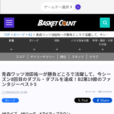
＞
TOP
>
Bリーグ
>
B2
>
青森ワッツ池田祐一が勝負どころで活躍して、今シー
ズン8回目のダブル・ダブルを達成！B2第19節のファンタジーベスト5
新着
Bリーグ
NBA
バスケ日本代表
中学・高校・大学
その他
＋
＋
＋
＋
＋
スコア
デイリーサマリー
順位
スタッツ
クラブ
青森ワッツ池田祐一が勝負どころで活躍して、今シー
ズン8回目のダブル・ダブルを達成！B2第19節のファ
ンタジーベスト5
2025/01/31 12:00
文＝ズッボン 写真＝B.LEAGUE
Share
Bリーグ
#Bライブ
#Bリーグ
#アイラ・ブラウン