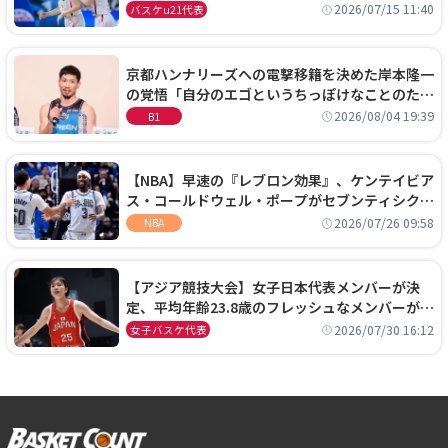
通過！準々決勝の相手はエジプトに決定
2026/07/15 11:40
バスケu21代表
京都ハンナリーズへの電撃移籍を決めた岸本隆一
の覚悟「自分のエゴというちっぽけなことのため
に、京都に来たわけではない」
2026/08/04 19:39
B1
【NBA】早速の『レブロン効果』、ケンテイビア
ス・コールドウェル・ポープがセブンティシクサ
ーズに1年契約で加入
2026/07/26 09:58
NBA
【アジア競技大会】女子日本代表メンバーが決
定、平均年齢23.8歳のフレッシュなメンバーが日
本開催の大舞台で頂点を狙う
2026/07/30 16:12
女子バスケ代表