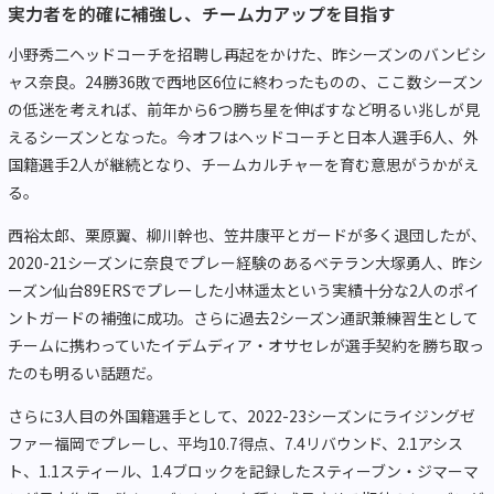
実力者を的確に補強し、チーム力アップを目指す
小野秀二ヘッドコーチを招聘し再起をかけた、昨シーズンのバンビシ
ャス奈良。24勝36敗で西地区6位に終わったものの、ここ数シーズン
の低迷を考えれば、前年から6つ勝ち星を伸ばすなど明るい兆しが見
えるシーズンとなった。今オフはヘッドコーチと日本人選手6人、外
国籍選手2人が継続となり、チームカルチャーを育む意思がうかがえ
る。
西裕太郎、栗原翼、柳川幹也、笠井康平とガードが多く退団したが、
2020-21シーズンに奈良でプレー経験のあるベテラン大塚勇人、昨シ
ーズン仙台89ERSでプレーした小林遥太という実績十分な2人のポイ
ントガードの補強に成功。さらに過去2シーズン通訳兼練習生として
チームに携わっていたイデムディア・オサセレが選手契約を勝ち取っ
たのも明るい話題だ。
さらに3人目の外国籍選手として、2022-23シーズンにライジングゼ
ファー福岡でプレーし、平均10.7得点、7.4リバウンド、2.1アシス
ト、1.1スティール、1.4ブロックを記録したスティーブン・ジマーマ