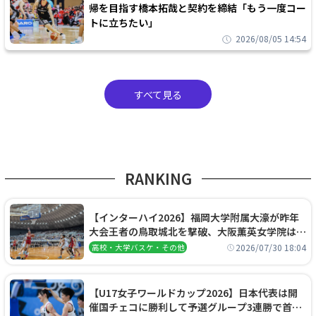
帰を目指す橋本拓哉と契約を締結「もう一度コー
トに立ちたい」
2026/08/05 14:54
すべて見る
RANKING
【インターハイ2026】福岡大学附属大濠が昨年
大会王者の鳥取城北を撃破、大阪薫英女学院は岐
阜女子に完勝、大会3日目試合結果
2026/07/30 18:04
高校・大学バスケ・その他
【U17女子ワールドカップ2026】日本代表は開
催国チェコに勝利して予選グループ3連勝で首位