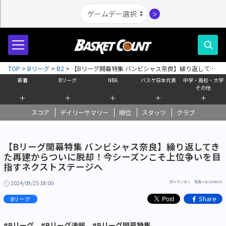
＞
TOP
>
Bリーグ
>
B2
>
【Bリーグ開幕特集 バンビシャス奈良】繰り返してき
た再建からついに脱却！今シーズンこそ上位争いを目指すネクストステージ
新着
Bリーグ
NBA
バスケ日本代表
中学・高校・大学
へ
その他
＋
＋
＋
＋
＋
スコア
デイリーサマリー
順位
スタッツ
クラブ
【Bリーグ開幕特集 バンビシャス奈良】繰り返してき
た再建からついに脱却！今シーズンこそ上位争いを目
指すネクストステージへ
2024/09/25 18:00
文＝ズッボン 写真＝B.LEAGUE
Share
Bリーグ
#Bリーグ
#Bリーグ速報
#Bリーグ開幕特集