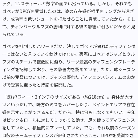
ック、1.2スティールと数字の面では劣っている。しかし、それでも
ゴベアがDPOYを受賞したのは、彼の存在感が相手をリングから遠ざ
け、成功率の低いシュートを打たせることに貢献していたから。そし
て、ティンバーウルブズの勝利に対する彼の影響が明らかだからと見
られている。
ゴベアを批判したハワードだが、決してゴベアが優れたディフェンダ
ーではないと言っているわけではない。実際にゴベアはジャズとウル
ブズの両チームで複数回に渡り、リーグ最高のディフェンシブレーテ
ィングを記録しており、その影響力を認めている。ただ、昨シーズン
以前の受賞については、ジャズの優れたディフェンスシステムのおか
げで受賞に至ったと持論を展開した。
「彼は7フィート2インチのサイズがある（約218cm）。身体が大き
いというだけで、味方のミスをカバーしたり、ペイントエリアで存在
感を示すことができるんだ。だから、特に何もしなくてもいい。今年
はピック＆ロールに対してしっかりと動き、足を使ってディフェンス
をしていたし、積極的にプレーしていた。でも、それ以前のシーズン
は彼のチームディフェンスが評価されたからこそ、DPOYを受賞でき