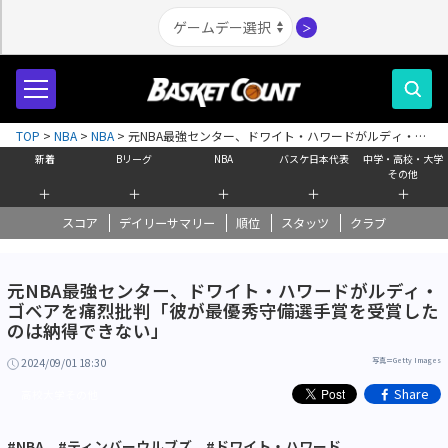
＞
TOP
>
NBA
>
NBA
>
元NBA最強センター、ドワイト・ハワードがルディ・ゴ
ベアを痛烈批判「彼が最優秀守備選手賞を受賞したのは納得できない」
新着
Bリーグ
NBA
バスケ日本代表
中学・高校・大学
その他
＋
＋
＋
＋
＋
スコア
デイリーサマリー
順位
スタッツ
クラブ
元NBA最強センター、ドワイト・ハワードがルディ・
ゴベアを痛烈批判「彼が最優秀守備選手賞を受賞した
のは納得できない」
2024/09/01 18:30
写真＝Getty Images
Share
高校大学その他
#NBA
#ティンバーウルブズ
#ドワイト・ハワード