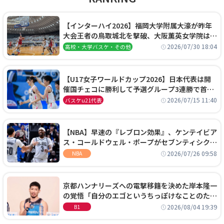
【インターハイ2026】福岡大学附属大濠が昨年
大会王者の鳥取城北を撃破、大阪薫英女学院は岐
阜女子に完勝、大会3日目試合結果
2026/07/30 18:04
高校・大学バスケ・その他
【U17女子ワールドカップ2026】日本代表は開
催国チェコに勝利して予選グループ3連勝で首位
通過！準々決勝の相手はエジプトに決定
2026/07/15 11:40
バスケu21代表
【NBA】早速の『レブロン効果』、ケンテイビア
ス・コールドウェル・ポープがセブンティシクサ
ーズに1年契約で加入
2026/07/26 09:58
NBA
京都ハンナリーズへの電撃移籍を決めた岸本隆一
の覚悟「自分のエゴというちっぽけなことのため
に、京都に来たわけではない」
2026/08/04 19:39
B1