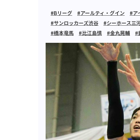
#Bリーグ
#アールティ・グイン
#ア
#サンロッカーズ渋谷
#シーホース三
#橋本竜馬
#比江島慎
#金丸晃輔
#