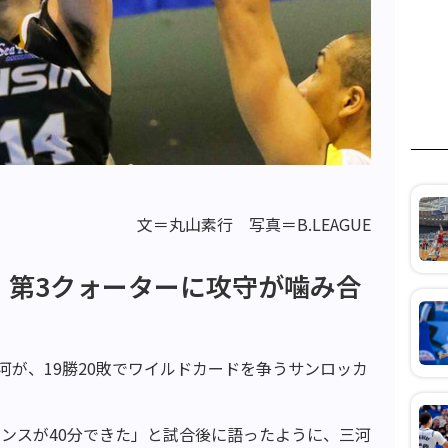
文＝丸山素行 写真＝B.LEAGUE
、第3クォーターに攻守が噛み合
河が、19勝20敗でワイルドカードを争うサンロッカ
ンスが40分できた」と試合後に語ったように、三河