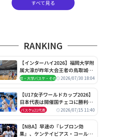
すべて見る
RANKING
【インターハイ2026】福岡大学附
属大濠が昨年大会王者の鳥取城北
を撃破、大阪薫英女学院は岐阜女
2026/07/30 18:04
高校・大学バスケ・その他
子に完勝、大会3日目試合結果
【U17女子ワールドカップ2026】
日本代表は開催国チェコに勝利し
て予選グループ3連勝で首位通
2026/07/15 11:40
バスケu21代表
過！準々決勝の相手はエジプトに
決定
【NBA】早速の『レブロン効
果』、ケンテイビアス・コールド