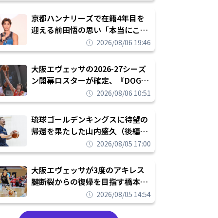
れを告げてプロ転向を決断
京都ハンナリーズで在籍4年目を
迎える前田悟の思い「本当にこの
チームで勝ちたい、負けたまま舐
2026/08/06 19:46
められたまま終わりたくない」
大阪エヴェッサの2026-27シーズ
ン開幕ロスターが確定、『DOG
FIGHT』のチームカルチャーを推
2026/08/06 10:51
し進めて結果を求めるシーズンへ
琉球ゴールデンキングスに待望の
帰還を果たした山内盛久（後編）
「1人のウチナーンチュとしてみ
2026/08/05 17:00
んなが誇りに思えるチームにして
いく」
大阪エヴェッサが3度のアキレス
腱断裂からの復帰を目指す橋本拓
哉と契約を締結「もう一度コート
2026/08/05 14:54
に立ちたい」