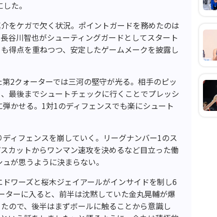
にした。
真介をケガで欠く状況。ポイントガードを務めたのは
る長谷川智也がシューティングガードとしてスタート
らも得点を重ねつつ、安定したゲームメークを披露し
えた第2クォーターでは三河の堅守が光る。相手のピッ
も、最後までシュートチェックに行くことでプレッシ
に弾かせる。1対1のディフェンスでも楽にシュート
りディフェンスを崩していく。リーグナンバー1のス
パスカットからワンマン速攻を決めるなど目立った働
シュが思うように決まらない。
エドワーズと桜木ジェイアールがインサイドを制し6
ーターに入ると、前半は沈黙していた金丸晃輔が爆
ったので、後半はまずボールに触ることから意識し