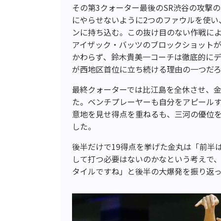
その第3クォーター最後のSR渋谷の攻撃
にやらせないように2つのファウルを使い
ンに持ち込む。この抜け目のない作戦に
アイザック・バッツのブロックショットが
かわらず、鈴木貴美一コーチは徹底的に
が西地区首位に立ち続ける理由の一つだ
最終クォーターでは比江島を全休させ、金
た。ベンチプレーヤーも自分をアピールす
意地を見せ得点を重ねるも、三河の優位を
した。
後半だけで19得点を挙げた金丸は「前半
して打つ必要はないのかなという考えで
タイルですね」と後半の大爆発を振り返