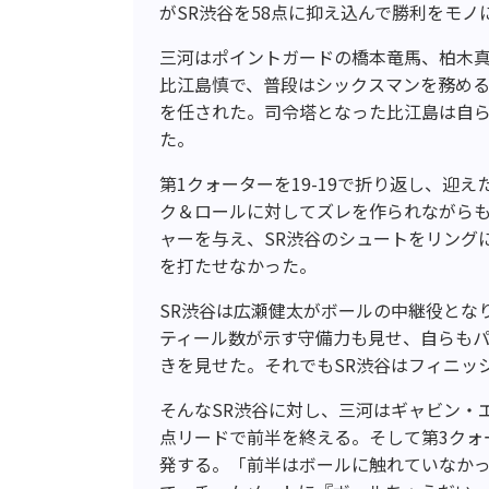
がSR渋谷を58点に抑え込んで勝利をモノ
三河はポイントガードの橋本竜馬、柏木
比江島慎で、普段はシックスマンを務め
を任された。司令塔となった比江島は自
た。
第1クォーターを19-19で折り返し、迎
ク＆ロールに対してズレを作られながら
ャーを与え、SR渋谷のシュートをリング
を打たせなかった。
SR渋谷は広瀬健太がボールの中継役とな
ティール数が示す守備力も見せ、自らも
きを見せた。それでもSR渋谷はフィニッ
そんなSR渋谷に対し、三河はギャビン・
点リードで前半を終える。そして第3クォ
発する。「前半はボールに触れていなか