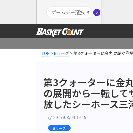
＞
TOP
>
Bリーグ
>
第3クォーターに金丸晃輔が覚
第3クォーターに金
の展開から一転して
放したシーホース三
2017/03/04 19:15
Bリーグ