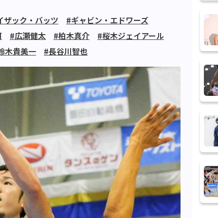
イザック・バッツ
#ギャビン・エドワーズ
河
#広瀬健太
#柏木真介
#桜木ジェイアール
鈴木貴美一
#長谷川智也