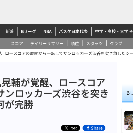
新着
Bリーグ
NBA
バスケ日本代表
中学・高校・大学 
スコア
デイリーサマリー
順位
スタッツ
クラブ
醒、ロースコアの展開から一転してサンロッカーズ渋谷を突き放したシ
丸晃輔が覚醒、ロースコア
サンロッカーズ渋谷を突き
B
河が完勝
Share