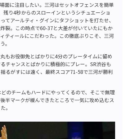
の場面に注目したい。三河はセットオフェンスを簡単
、残り4秒からのスローインというシチュエーショ
よってアールティ・グインにタフショットを打たせ、
炸裂。この時点で60-37と大差が付いていたにもか
ディティールにこだわった。この徹底ぶりこそ、三河
ろう。
丸もお役御免とばかりに4分のプレータイムに留め
るチャンスとばかりに積極的にプレー。SR渋谷も
揺るがすには遠く、最終スコア71-58で三河が勝利
はどのチームもハードにやってくるので、そこで無理
、後半マークが緩んできたところで一気に攻め込むス
った。