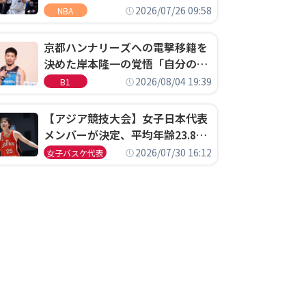
ウェル・ポープがセブンティシク
2026/07/26 09:58
NBA
サーズに1年契約で加入
京都ハンナリーズへの電撃移籍を
決めた岸本隆一の覚悟「自分のエ
ゴというちっぽけなことのため
2026/08/04 19:39
B1
に、京都に来たわけではない」
【アジア競技大会】女子日本代表
メンバーが決定、平均年齢23.8歳
のフレッシュなメンバーが日本開
2026/07/30 16:12
女子バスケ代表
催の大舞台で頂点を狙う