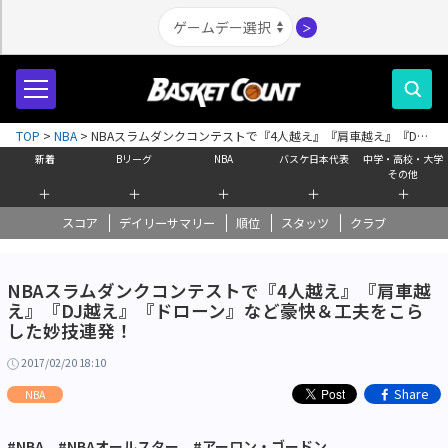
＞
TOP
>
NBA
>
NBAスラムダンクコンテストで『4人越え』『肩車越え』『DJ
越え』『ドローン』など豪快＆工夫をこらした妙技連発！
新着
Bリーグ
NBA
バスケ日本代表
中学・高校・大学
その他
＋
＋
＋
＋
＋
スコア
デイリーサマリー
順位
スタッツ
クラブ
NBAスラムダンクコンテストで『4人越え』『肩車越
え』『DJ越え』『ドローン』など豪快＆工夫をこら
した妙技連発！
2017/02/20 18:10
Share
NBA
#NBA
#NBAオールスター
#アーロン・ゴードン