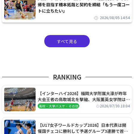
帰を目指す橋本拓哉と契約を締結「もう一度コー
トに立ちたい」
2026/08/05 14:54
すべて見る
RANKING
【インターハイ2026】福岡大学附属大濠が昨年
大会王者の鳥取城北を撃破、大阪薫英女学院は岐
阜女子に完勝、大会3日目試合結果
2026/07/30 18:04
高校・大学バスケ・その他
【U17女子ワールドカップ2026】日本代表は開
催国チェコに勝利して予選グループ3連勝で首位