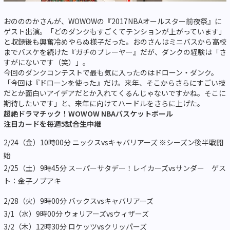
おのののかさんが、WOWOWの『2017NBAオールスター前夜祭』に
ゲスト出演。「どのダンクもすごくてテンションが上がっています」
と収録後も興奮冷めやらぬ様子だった。おのさんはミニバスから高校
までバスケを続けた『ガチのプレーヤー』だが、ダンクの経験は「さ
すがにないです（笑）」。
今回のダンクコンテストで最も気に入ったのはドローン・ダンク。
「今回は『ドローンを使った』だけ。来年、そこからさらにすごい技
だとか面白いアイデアだとか入れてくるんじゃないですかね。そこに
期待したいです」と、来年に向けてハードルをさらに上げた。
超絶ドラマチック！WOWOW NBAバスケットボール
注目カードを毎週5試合生中継
2/24（金）10時00分 ニックスvsキャバリアーズ ※シーズン後半戦開
始
2/25（土）9時45分 スーパーサタデー！レイカーズvsサンダー ゲス
ト：金子ノブアキ
2/28（火）9時00分 バックスvsキャバリアーズ
3/1（水）9時00分 ウォリアーズvsウィザーズ
3/2（木）12時30分 ロケッツvsクリッパーズ