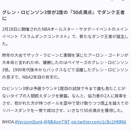
グレン・ロビンソン3世が2度の『50点満点』でダンク王者
に
2月18日に開催されたNBAオールスター・サタデーイベントのメイン
イベント『スラムダンクコンテスト』で、新たなダンク王者が誕生し
た。
昨年の大会でザック・ラビーンと激闘を演じたアーロン・ゴードンが
大本命と言われた中、優勝したのはペイサーズのグレン・ロビンソン
3世。1990年代後半からバックスなどで活躍したグレン・ロビンソン
の息子で、NBA2年目の若手だ。
ロビンソン3世は予選ラウンド1度目の試技で今まで誰も見たことが
ないタイプの人間超えダンクを披露。なんと、協力者の2人に肩車を
させ、担がれた方が持つボールを空中で受け取りつつ頭上を越えての
リバースダンクを一発で成功させ、いきなり50点満点を獲得した。
WHOA.
#VerizonDunk
@NBAonTNT
pic.twitter.com/1cBc2HNMi6