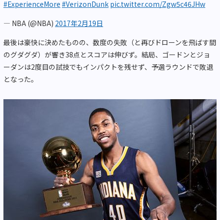
#ExperienceMore
#VerizonDunk
pic.twitter.com/Zgw5c46JHw
— NBA (@NBA)
2017年2月19日
最後は豪快に決めたものの、数度の失敗（と再びドローンを飛ばす間
のグダグダ）が響き38点とスコアは伸びず。結局、ゴードンとジョ
ーダンは2度目の試技でもインパクトを残せず、予選ラウンドで敗退
となった。