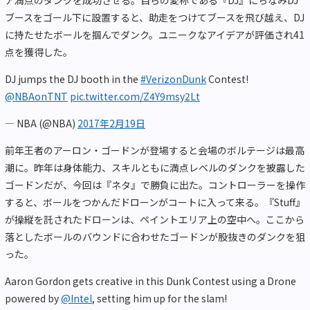
ア満点のダンクを成功させる。自らの愛称である『DJ』にちなみDJ
ブースをゴール下に設置すると、助走をつけてブースを飛び越え、DJ
に持たせたボールを掴んでダンク。ユニークなアイデアが評価され41
点を獲得した。
DJ jumps the DJ booth in the
#VerizonDunk
Contest!
@NBAonTNT
pic.twitter.com/Z4Y9msy2Lt
— NBA (@NBA)
2017年2月19日
前年王者のアーロン・ゴードンが登場すると会場のボルテージは最高
潮に。昨年は身体能力、スキルともに満点レベルのダンクを披露した
ゴードンだが、今回は『ネタ』で勝負に出た。コントローラーを操作
すると、ボールをつかんだドローンがコートに入って来る。『Stuff』
が操縦を託されたドローンは、ペイントエリア上の空中へ。ここから
落としたボールのバウンドに合わせたゴードンが股抜きのダンクを狙
った。
Aaron Gordon gets creative in this Dunk Contest using a Drone
powered by
@Intel
, setting him up for the slam!