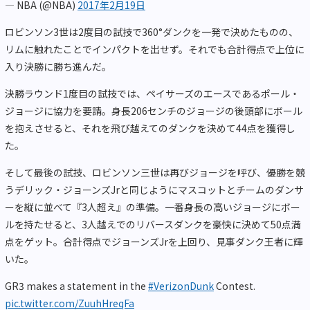
— NBA (@NBA)
2017年2月19日
ロビンソン3世は2度目の試技で360°ダンクを一発で決めたものの、
リムに触れたことでインパクトを出せず。それでも合計得点で上位に
入り決勝に勝ち進んだ。
決勝ラウンド1度目の試技では、ペイサーズのエースであるポール・
ジョージに協力を要請。身長206センチのジョージの後頭部にボール
を抱えさせると、それを飛び越えてのダンクを決めて44点を獲得し
た。
そして最後の試技、ロビンソン三世は再びジョージを呼び、優勝を競
うデリック・ジョーンズJrと同じようにマスコットとチームのダンサ
ーを縦に並べて『3人超え』の準備。一番身長の高いジョージにボー
ルを持たせると、3人越えでのリバースダンクを豪快に決めて50点満
点をゲット。合計得点でジョーンズJrを上回り、見事ダンク王者に輝
いた。
GR3 makes a statement in the
#VerizonDunk
Contest.
pic.twitter.com/ZuuhHreqFa