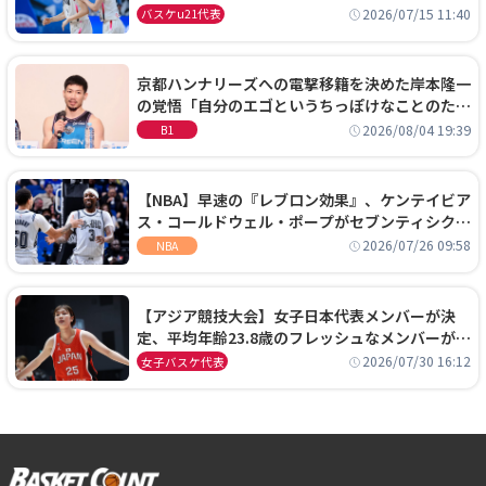
通過！準々決勝の相手はエジプトに決定
2026/07/15 11:40
バスケu21代表
京都ハンナリーズへの電撃移籍を決めた岸本隆一
の覚悟「自分のエゴというちっぽけなことのため
に、京都に来たわけではない」
2026/08/04 19:39
B1
【NBA】早速の『レブロン効果』、ケンテイビア
ス・コールドウェル・ポープがセブンティシクサ
ーズに1年契約で加入
2026/07/26 09:58
NBA
【アジア競技大会】女子日本代表メンバーが決
定、平均年齢23.8歳のフレッシュなメンバーが日
本開催の大舞台で頂点を狙う
2026/07/30 16:12
女子バスケ代表