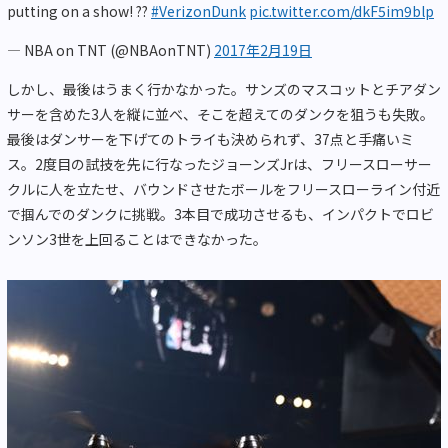
putting on a show! ??
#VerizonDunk
pic.twitter.com/dkF5im9blp
— NBA on TNT (@NBAonTNT)
2017年2月19日
しかし、最後はうまく行かなかった。サンズのマスコットとチアダン
サーを含めた3人を縦に並べ、そこを超えてのダンクを狙うも失敗。
最後はダンサーを下げてのトライも決められず、37点と手痛いミ
ス。2度目の試技を先に行なったジョーンズJrは、フリースローサー
クルに人を立たせ、バウンドさせたボールをフリースローライン付近
で掴んでのダンクに挑戦。3本目で成功させるも、インパクトでロビ
ンソン3世を上回ることはできなかった。