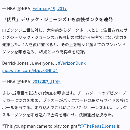
— NBA (@NBA)
February 19, 2017
『伏兵』デリック・ジョーンズJrも豪快ダンクを連発
ロビンソン三世に対し、大会前からダークホースとして注目されたサ
ンズのデリック・ジョーンズJrも最初の試技から只者ではない実力を
発揮した。4人を縦に並べると、その上を軽々と越えてのワンハンド
ダンクを叩き込み、45点という高得点を記録。
Derrick Jones Jr. everyone…
#VerizonDunk
pic.twitter.com/eDpv83NhO4
— NBA (@NBA)
2017年2月19日
さらに2度目の試技では満点を叩き出す。チームメートのデビン・ブ
ッカーに協力を求め、ブッカーがバックボードの脇からサイドの枠に
ボールを当てる。走り込んでこれに合わせたジョーンズJrは、レッグ
スルーダンクを叩き込んで会場を沸かせ、決勝進出を決めた。
"This young man came to play tonight."
@TheRea1DJones
is