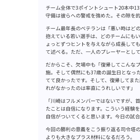
チーム全体で3ポイントシュート20本中
守備は彼らへの警戒を強めた。その隙を
チーム最年長のベテランは「悪い時はど
抱えている若い選手は、どのチームにも
ょっとずつヒントを与えながら成長して
て述べる。ただ、一人のプレーヤーとし
だからこそ、欠場中も「復帰してこんな
施。そして偶然にも37歳の誕生日となっ
てて良かったです。そして、復帰してま
れがなかったのは率直にうれしいです」
「川崎はフルメンバーではないですが、
たことは自信になります。こういう経験
自信がついてくると思います。今日の試
今回の勝利の意義をこう振り返る司令塔
よりも大きなプラス材料になるだろう。