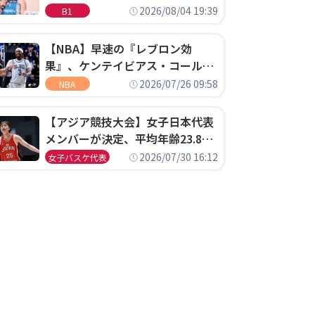
ゴというちっぽけなことのため
2026/08/04 19:39
B1
に、京都に来たわけではない」
【NBA】早速の『レブロン効
果』、ケンテイビアス・コールド
ウェル・ポープがセブンティシク
2026/07/26 09:58
NBA
サーズに1年契約で加入
【アジア競技大会】女子日本代表
メンバーが決定、平均年齢23.8歳
のフレッシュなメンバーが日本開
2026/07/30 16:12
女子バスケ代表
催の大舞台で頂点を狙う