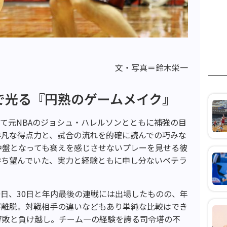
文・写真＝鈴木栄一
で光る『円熟のゲームメイク』
て元NBAのジョシュ・ハレルソンとともに補強の目
非凡な得点力と、試合の流れを的確に読んでの巧みな
中盤となっても衰えを感じさせないプレーを見せる彼
待ち望んでいた、実力と経験ともに申し分ないベテラ
29日、30日と年内最後の連戦には出場したものの、年
び離脱。対戦相手の違いなどもあり単純な比較はでき
7敗と負け越し。チーム一の経験を誇る司令塔の不