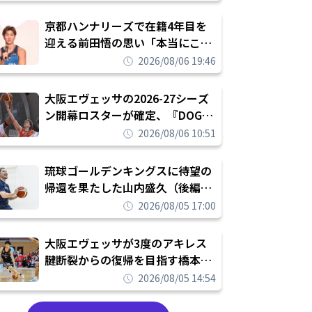
れを告げてプロ転向を決断
京都ハンナリーズで在籍4年目を
迎える前田悟の思い「本当にこの
チームで勝ちたい、負けたまま舐
2026/08/06 19:46
められたまま終わりたくない」
大阪エヴェッサの2026-27シーズ
ン開幕ロスターが確定、『DOG
FIGHT』のチームカルチャーを推
2026/08/06 10:51
し進めて結果を求めるシーズンへ
琉球ゴールデンキングスに待望の
帰還を果たした山内盛久（後編）
「1人のウチナーンチュとしてみ
2026/08/05 17:00
んなが誇りに思えるチームにして
いく」
大阪エヴェッサが3度のアキレス
腱断裂からの復帰を目指す橋本拓
哉と契約を締結「もう一度コート
2026/08/05 14:54
に立ちたい」