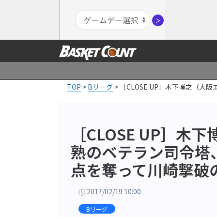
＞
TOP
>
Bリーグ
>
［CLOSE UP］木下博之（
［CLOSE UP］
熟のベテラン司令塔
点を奪って川崎撃破
2017/02/19 10:00
Bリーグ