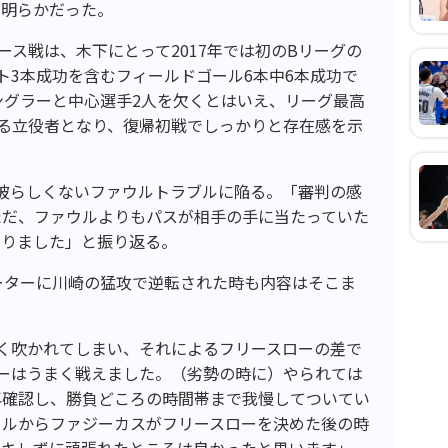
は明らかだった。
ース戦は、木下にとって2017年では初のBリーグの
ト3本成功を含むフィールドゴール6本中6本成功で
ングラーと中心選手2人を欠くとはいえ、リーグ最高
収める立役者となり、復帰初戦でしっかりと存在感を示
彼らしくないファウルトラブルに陥る。「審判の感
ただ、ファウルよりもパスが相手の手に当たっていた
なりました」と振り返る。
ーターに川崎の猛攻で逆転された時も内容はそこま
く吹かれてしまい、それによるフリースローの差で
ーはうまく戦えました。（劣勢の時に）やられては
再確認し、勝負どころの時間帯まで我慢してついてい
ウルからファジーカスがフリースローを決めた後の時
なキレずに頑張れたところは良かったと思います」