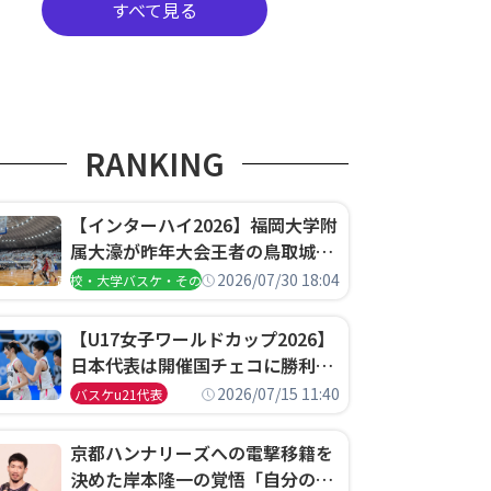
すべて見る
RANKING
【インターハイ2026】福岡大学附
属大濠が昨年大会王者の鳥取城北
を撃破、大阪薫英女学院は岐阜女
2026/07/30 18:04
高校・大学バスケ・その他
子に完勝、大会3日目試合結果
【U17女子ワールドカップ2026】
日本代表は開催国チェコに勝利し
て予選グループ3連勝で首位通
2026/07/15 11:40
バスケu21代表
過！準々決勝の相手はエジプトに
決定
京都ハンナリーズへの電撃移籍を
決めた岸本隆一の覚悟「自分のエ