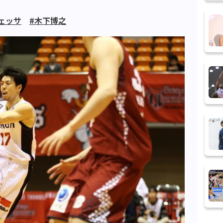
ェッサ
#木下博之