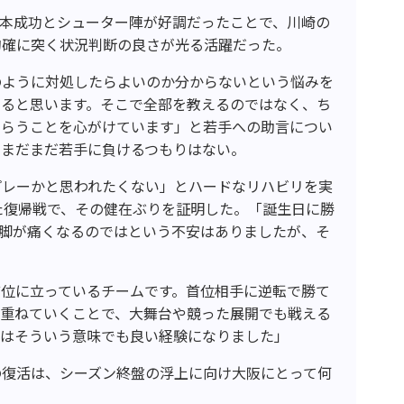
13本成功とシューター陣が好調だったことで、川崎の
的確に突く状況判断の良さが光る活躍だった。
のように対処したらよいのか分からないという悩みを
いると思います。そこで全部を教えるのではなく、ち
もらうことを心がけています」と若手への助言につい
てまだまだ若手に負けるつもりはない。
プレーかと思われたくない」とハードなリハビリを実
た復帰戦で、その健在ぶりを証明した。「誕生日に勝
た脚が痛くなるのではという不安はありましたが、そ
首位に立っているチームです。首位相手に逆転で勝て
を重ねていくことで、大舞台や競った展開でも戦える
合はそういう意味でも良い経験になりました」
の復活は、シーズン終盤の浮上に向け大阪にとって何