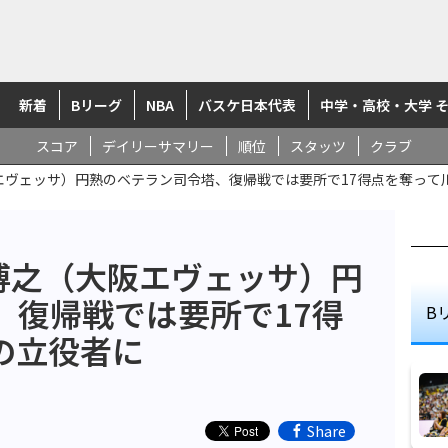
新着
Bリーグ
NBA
バスケ日本代表
中学・高校・大学 
スコア
デイリーサマリー
順位
スタッツ
クラブ
大阪エヴェッサ）円熟のベテラン司令塔、復帰戦では要所で17得点を奪っ
木下博之（大阪エヴェッサ）円
、復帰戦では要所で17得
B
の立役者に
Share