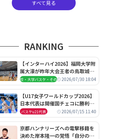
すべて見る
RANKING
【インターハイ2026】福岡大学附
属大濠が昨年大会王者の鳥取城北
を撃破、大阪薫英女学院は岐阜女
2026/07/30 18:04
高校・大学バスケ・その他
子に完勝、大会3日目試合結果
【U17女子ワールドカップ2026】
日本代表は開催国チェコに勝利し
て予選グループ3連勝で首位通
2026/07/15 11:40
バスケu21代表
過！準々決勝の相手はエジプトに
決定
京都ハンナリーズへの電撃移籍を
決めた岸本隆一の覚悟「自分のエ