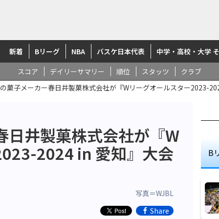
新着
Bリーグ
NBA
バスケ日本代表
中学・高校・大学 
スコア
デイリーサマリー
順位
スタッツ
クラブ
の菓子メーカー春日井製菓株式会社が『Wリーグオールスター2023-202
春日井製菓株式会社が『W
3-2024 in 愛知』大会
B
写真＝WJBL
Share