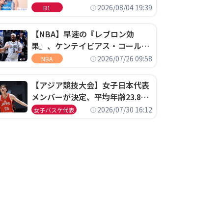
ゴというちっぽけなことのため
2026/08/04 19:39
B1
に、京都に来たわけではない」
【NBA】早速の『レブロン効
果』、ケンテイビアス・コールド
ウェル・ポープがセブンティシク
2026/07/26 09:58
NBA
サーズに1年契約で加入
【アジア競技大会】女子日本代表
メンバーが決定、平均年齢23.8歳
のフレッシュなメンバーが日本開
2026/07/30 16:12
女子バスケ代表
催の大舞台で頂点を狙う