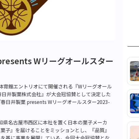
esents Wリーグオールスター
念体育館エントリオにて開催される『Wリーグオール
いて、『春日井製菓株式会社』が大会冠協賛として決定した
製菓 presents Wリーグオールスター2023-
知県名古屋市西区に本社を置く日本の菓子メーカ
お菓子』を届けることをミッションとし、『品質』
みを基に事業を展開している。今回大会冠協賛とな