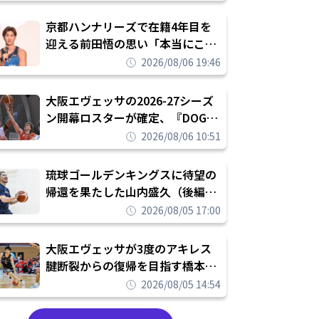
れを告げてプロ転向を決断
京都ハンナリーズで在籍4年目を
迎える前田悟の思い「本当にこの
チームで勝ちたい、負けたまま舐
2026/08/06 19:46
められたまま終わりたくない」
大阪エヴェッサの2026-27シーズ
ン開幕ロスターが確定、『DOG
FIGHT』のチームカルチャーを推
2026/08/06 10:51
し進めて結果を求めるシーズンへ
琉球ゴールデンキングスに待望の
帰還を果たした山内盛久（後編）
「1人のウチナーンチュとしてみ
2026/08/05 17:00
んなが誇りに思えるチームにして
いく」
大阪エヴェッサが3度のアキレス
腱断裂からの復帰を目指す橋本拓
哉と契約を締結「もう一度コート
2026/08/05 14:54
に立ちたい」