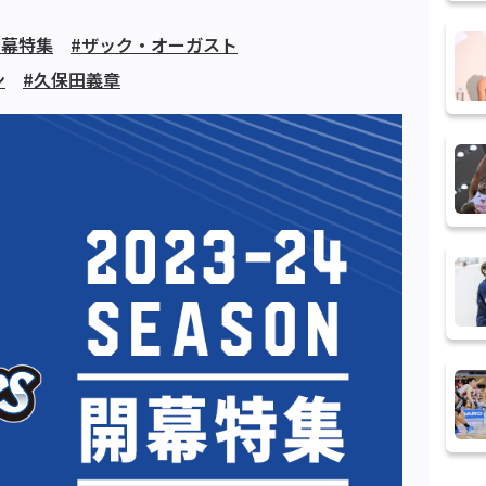
開幕特集
#ザック・オーガスト
ン
#久保田義章