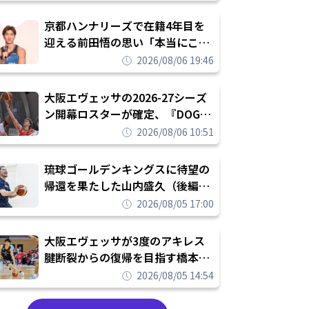
れを告げてプロ転向を決断
京都ハンナリーズで在籍4年目を
迎える前田悟の思い「本当にこの
チームで勝ちたい、負けたまま舐
2026/08/06 19:46
められたまま終わりたくない」
大阪エヴェッサの2026-27シーズ
ン開幕ロスターが確定、『DOG
FIGHT』のチームカルチャーを推
2026/08/06 10:51
し進めて結果を求めるシーズンへ
琉球ゴールデンキングスに待望の
帰還を果たした山内盛久（後編）
「1人のウチナーンチュとしてみ
2026/08/05 17:00
んなが誇りに思えるチームにして
いく」
大阪エヴェッサが3度のアキレス
腱断裂からの復帰を目指す橋本拓
哉と契約を締結「もう一度コート
2026/08/05 14:54
に立ちたい」