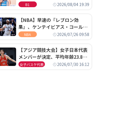
ゴというちっぽけなことのため
2026/08/04 19:39
B1
に、京都に来たわけではない」
【NBA】早速の『レブロン効
果』、ケンテイビアス・コールド
ウェル・ポープがセブンティシク
2026/07/26 09:58
NBA
サーズに1年契約で加入
【アジア競技大会】女子日本代表
メンバーが決定、平均年齢23.8歳
のフレッシュなメンバーが日本開
2026/07/30 16:12
女子バスケ代表
催の大舞台で頂点を狙う