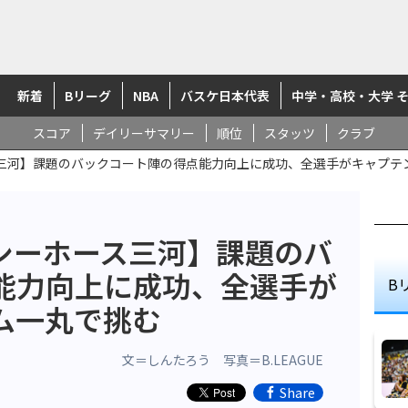
新着
Bリーグ
NBA
バスケ日本代表
中学・高校・大学 
スコア
デイリーサマリー
順位
スタッツ
クラブ
ス三河】課題のバックコート陣の得点能力向上に成功、全選手がキャプテ
 シーホース三河】課題のバ
能力向上に成功、全選手が
B
ム一丸で挑む
文＝しんたろう 写真＝B.LEAGUE
Share