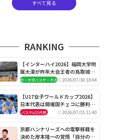
すべて見る
RANKING
【インターハイ2026】福岡大学附
属大濠が昨年大会王者の鳥取城北
を撃破、大阪薫英女学院は岐阜女
2026/07/30 18:04
高校・大学バスケ・その他
子に完勝、大会3日目試合結果
【U17女子ワールドカップ2026】
日本代表は開催国チェコに勝利し
て予選グループ3連勝で首位通
2026/07/15 11:40
バスケu21代表
過！準々決勝の相手はエジプトに
決定
京都ハンナリーズへの電撃移籍を
決めた岸本隆一の覚悟「自分のエ