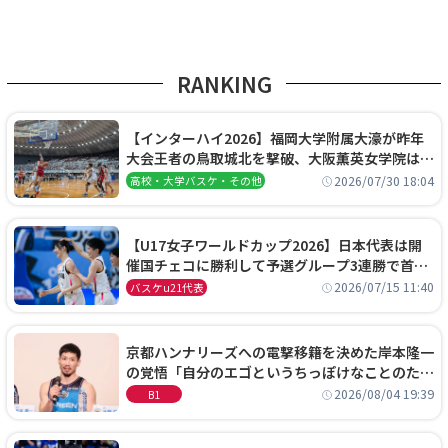
RANKING
【インターハイ2026】福岡大学附属大濠が昨年
大会王者の鳥取城北を撃破、大阪薫英女学院は岐
阜女子に完勝、大会3日目試合結果
2026/07/30 18:04
高校・大学バスケ・その他
【U17女子ワールドカップ2026】日本代表は開
催国チェコに勝利して予選グループ3連勝で首位
通過！準々決勝の相手はエジプトに決定
2026/07/15 11:40
バスケu21代表
京都ハンナリーズへの電撃移籍を決めた岸本隆一
の覚悟「自分のエゴというちっぽけなことのため
に、京都に来たわけではない」
2026/08/04 19:39
B1