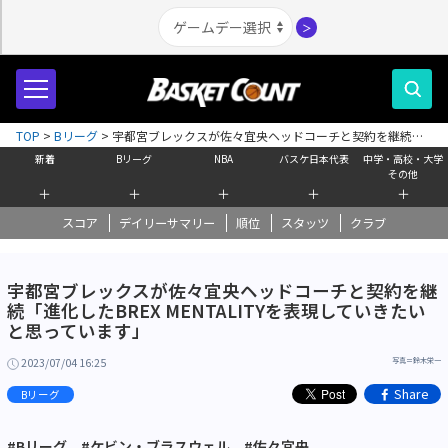
＞
TOP
>
Bリーグ
>
宇都宮ブレックスが佐々宜央ヘッドコーチと契約を継続
「進化したBREX MENTALITYを表現していきたいと思っています」
新着
Bリーグ
NBA
バスケ日本代表
中学・高校・大学
その他
＋
＋
＋
＋
＋
スコア
デイリーサマリー
順位
スタッツ
クラブ
宇都宮ブレックスが佐々宜央ヘッドコーチと契約を継
続「進化したBREX MENTALITYを表現していきたい
と思っています」
2023/07/04 16:25
写真＝鈴木栄一
Share
Bリーグ
#Bリーグ
#ケビン・ブラスウェル
#佐々宜央