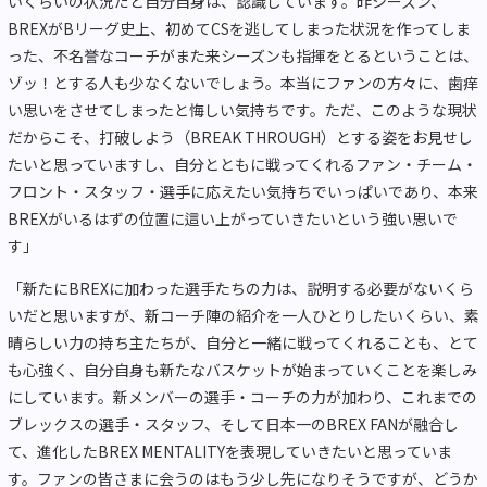
いくらいの状況だと自分自身は、認識しています。昨シーズン、
BREXがBリーグ史上、初めてCSを逃してしまった状況を作ってしま
った、不名誉なコーチがまた来シーズンも指揮をとるということは、
ゾッ！とする人も少なくないでしょう。本当にファンの方々に、歯痒
い思いをさせてしまったと悔しい気持ちです。ただ、このような現状
だからこそ、打破しよう（BREAK THROUGH）とする姿をお見せし
たいと思っていますし、自分とともに戦ってくれるファン・チーム・
フロント・スタッフ・選手に応えたい気持ちでいっぱいであり、本来
BREXがいるはずの位置に這い上がっていきたいという強い思いで
す」
「新たにBREXに加わった選手たちの力は、説明する必要がないくら
いだと思いますが、新コーチ陣の紹介を一人ひとりしたいくらい、素
晴らしい力の持ち主たちが、自分と一緒に戦ってくれることも、とて
も心強く、自分自身も新たなバスケットが始まっていくことを楽しみ
にしています。新メンバーの選手・コーチの力が加わり、これまでの
ブレックスの選手・スタッフ、そして日本一のBREX FANが融合し
て、進化したBREX MENTALITYを表現していきたいと思っていま
す。ファンの皆さまに会うのはもう少し先になりそうですが、どうか