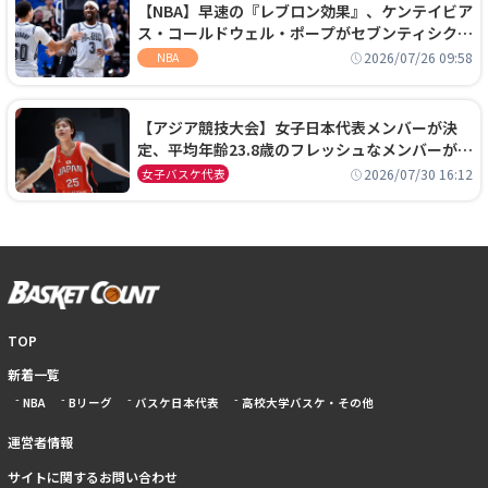
【NBA】早速の『レブロン効果』、ケンテイビア
ス・コールドウェル・ポープがセブンティシクサ
ーズに1年契約で加入
2026/07/26 09:58
NBA
【アジア競技大会】女子日本代表メンバーが決
定、平均年齢23.8歳のフレッシュなメンバーが日
本開催の大舞台で頂点を狙う
2026/07/30 16:12
女子バスケ代表
TOP
新着一覧
NBA
Bリーグ
バスケ日本代表
高校大学バスケ・その他
運営者情報
サイトに関するお問い合わせ