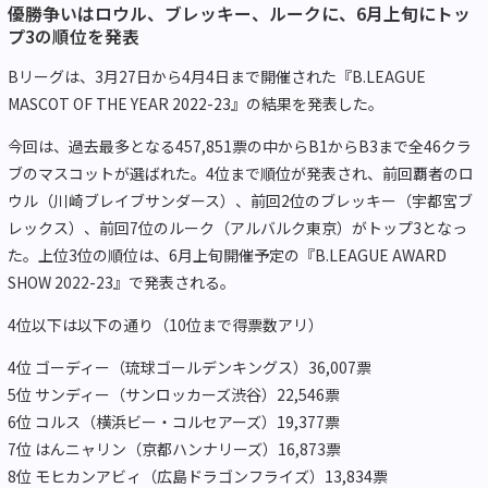
優勝争いはロウル、ブレッキー、ルークに、6月上旬にトッ
プ3の順位を発表
Bリーグは、3月27日から4月4日まで開催された『B.LEAGUE
MASCOT OF THE YEAR 2022-23』の結果を発表した。
今回は、過去最多となる457,851票の中からB1からB3まで全46クラ
ブのマスコットが選ばれた。4位まで順位が発表され、前回覇者のロ
ウル（川崎ブレイブサンダース）、前回2位のブレッキー（宇都宮ブ
レックス）、前回7位のルーク（アルバルク東京）がトップ3となっ
た。上位3位の順位は、6月上旬開催予定の『B.LEAGUE AWARD
SHOW 2022-23』で発表される。
4位以下は以下の通り（10位まで得票数アリ）
4位 ゴーディー（琉球ゴールデンキングス）36,007票
5位 サンディー（サンロッカーズ渋谷）22,546票
6位 コルス（横浜ビー・コルセアーズ）19,377票
7位 はんニャリン（京都ハンナリーズ）16,873票
8位 モヒカンアビィ（広島ドラゴンフライズ）13,834票