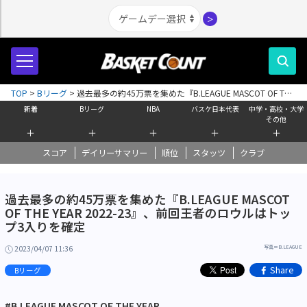
＞
TOP
>
Bリーグ
>
過去最多の約45万票を集めた『B.LEAGUE MASCOT OF THE
YEAR 2022-23』、前回王者のロウルはトップ3入りを確定
新着
Bリーグ
NBA
バスケ日本代表
中学・高校・大学
その他
＋
＋
＋
＋
＋
スコア
デイリーサマリー
順位
スタッツ
クラブ
過去最多の約45万票を集めた『B.LEAGUE MASCOT
OF THE YEAR 2022-23』、前回王者のロウルはトッ
プ3入りを確定
2023/04/07 11:36
写真＝B.LEAGUE
Share
Bリーグ
#B.LEAGUE MASCOT OF THE YEAR