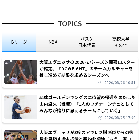
TOPICS
バスケ
高校大学
Bリーグ
NBA
日本代表
その他
大阪エヴェッサの2026-27シーズン開幕ロスター
が確定、『DOG FIGHT』のチームカルチャーを
推し進めて結果を求めるシーズンへ
2026/08/06 10:51
琉球ゴールデンキングスに待望の帰還を果たした
山内盛久（後編）「1人のウチナーンチュとして
みんなが誇りに思えるチームにしていく」
2026/08/05 17:00
大阪エヴェッサが3度のアキレス腱断裂からの復
帰を目指す橋本拓哉と契約を締結「もう一度コー