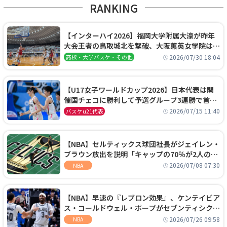
RANKING
【インターハイ2026】福岡大学附属大濠が昨年
大会王者の鳥取城北を撃破、大阪薫英女学院は岐
阜女子に完勝、大会3日目試合結果
2026/07/30 18:04
高校・大学バスケ・その他
【U17女子ワールドカップ2026】日本代表は開
催国チェコに勝利して予選グループ3連勝で首位
通過！準々決勝の相手はエジプトに決定
2026/07/15 11:40
バスケu21代表
【NBA】セルティックス球団社長がジェイレン・
ブラウン放出を説明「キャップの70％が2人の選
手に集中するチームでは勝てない」
2026/07/08 07:30
NBA
【NBA】早速の『レブロン効果』、ケンテイビア
ス・コールドウェル・ポープがセブンティシクサ
ーズに1年契約で加入
2026/07/26 09:58
NBA