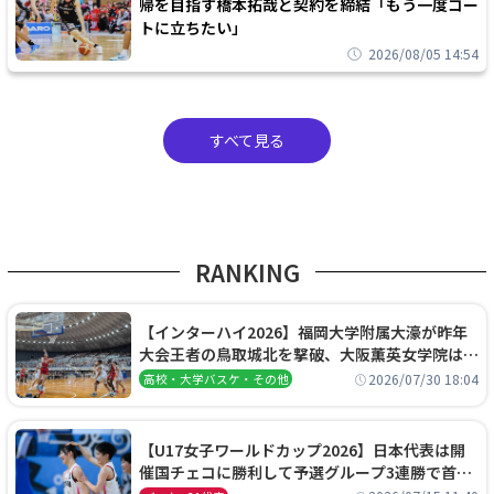
帰を目指す橋本拓哉と契約を締結「もう一度コー
トに立ちたい」
2026/08/05 14:54
すべて見る
RANKING
【インターハイ2026】福岡大学附属大濠が昨年
大会王者の鳥取城北を撃破、大阪薫英女学院は岐
阜女子に完勝、大会3日目試合結果
2026/07/30 18:04
高校・大学バスケ・その他
【U17女子ワールドカップ2026】日本代表は開
催国チェコに勝利して予選グループ3連勝で首位
通過！準々決勝の相手はエジプトに決定