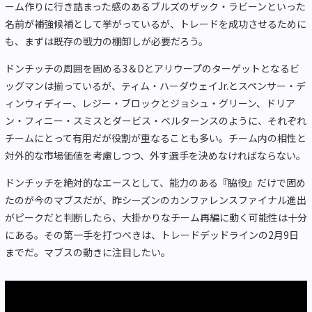
ーム作りに行き詰まった感のあるブルズのザック・ラビーンといった
名前が補強候補として挙がっているが、トレードを成功させるために
も、まずは既存の戦力の棚卸しが必要だろう。
ドンチッチの周囲を固める3＆Dとアリウープのターゲットとなるビ
ッグマンは揃っているが、ティム・ハーダウェイJr.とスペンサー・デ
ィンウィディー、レジー・ブロックとジョシュ・グリーン、ドリア
ン・フィニー・スミスとダービス・ベルターンスのように、それぞれ
チームにとって有用だが役割が重なることも多い。チーム内の相性と
対外的な市場価値を考慮しつつ、外す選手を決めなければならない。
ドンチッチを絶対的なエースとして、能力のある『脇役』だけで固め
たのが今のマブスだが、昨シーズンのカンファレンスファイナル進出
がピークだと判断したら、大掛かりなチーム再編に動く可能性は十分
にある。その第一手を打つべきは、トレードデッドラインの2月9日
までだ。マブスの動きに注目したい。