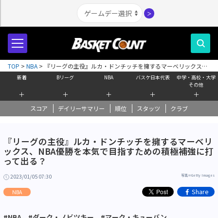
＞
TOP
>
NBA
>
『リーグの主役』ルカ・ドンチッチを擁するマーベリックス、
NBA優勝を本気で目指すための積極補強に打って出る？
新着
Bリーグ
NBA
バスケ日本代表
中学・高校・大学
その他
＋
＋
＋
＋
＋
スコア
デイリーサマリー
順位
スタッツ
クラブ
『リーグの主役』ルカ・ドンチッチを擁するマーベリ
ックス、NBA優勝を本気で目指すための積極補強に打
って出る？
2023/01/05 07:30
写真＝Getty Images
Share
NBA
#NBA
#ダーク・ノビツキー
#マーク・キューバン