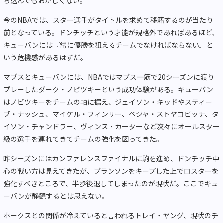
ち込んでもおかしくない。
今のNBAでは、スター選手がタイトルを求めて移籍するのが当たり
前となっている。ドンチッチという才能が規格外であればあるほど、
キューバンには『常に優勝を狙えるチームでなければならない』と
いう危機感があるはずだ。
マブスとキューバンには、NBAではマブス一筋で20シーズンに渡り
プレーしたダーク・ノビツキーという成功体験がある。キューバン
はノビツキーをチームの軸に据え、ジェイソン・キッドやスティー
ブ・ナッシュ、マイケル・フィンリー、ペジャ・ストヤコビッチ、タ
イソン・チャンドラー、ヴィンス・カーターなど次々にオールスター
級の選手を連れてきてチームの強化を図ってきた。
昨シーズンにはカンファレンスファイナルに駒を進め、ドンチッチ中
心の戦い方は見えてきたが、ブランソンをキープした上でロスターを
強化すべきところで、半歩後退してしまったのが現状だ。ここでキュ
ーバンが静観するとは思えない。
ホークスとの関係が冷えていると言われるトレイ・ヤング、現状のチ