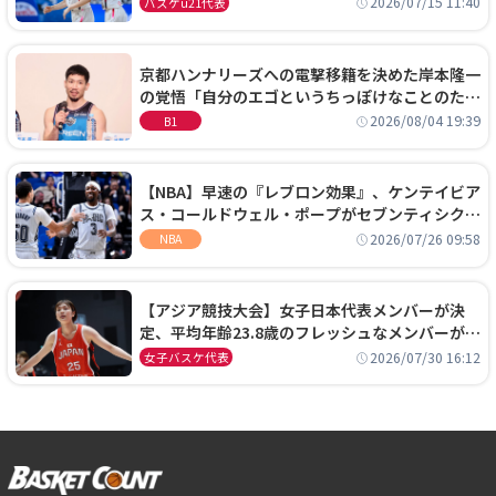
2026/07/15 11:40
バスケu21代表
京都ハンナリーズへの電撃移籍を決めた岸本隆一
の覚悟「自分のエゴというちっぽけなことのため
に、京都に来たわけではない」
2026/08/04 19:39
B1
【NBA】早速の『レブロン効果』、ケンテイビア
ス・コールドウェル・ポープがセブンティシクサ
ーズに1年契約で加入
2026/07/26 09:58
NBA
【アジア競技大会】女子日本代表メンバーが決
定、平均年齢23.8歳のフレッシュなメンバーが日
本開催の大舞台で頂点を狙う
2026/07/30 16:12
女子バスケ代表