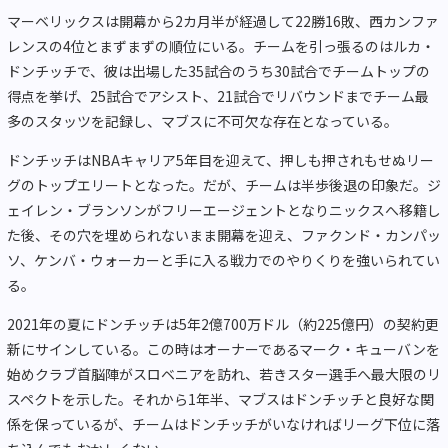
マーベリックスは開幕から2カ月半が経過して22勝16敗、西カンファ
レンスの4位とまずまずの順位にいる。チームを引っ張るのはルカ・
ドンチッチで、彼は出場した35試合のうち30試合でチームトップの
得点を挙げ、25試合でアシスト、21試合でリバウンドまでチーム最
多のスタッツを記録し、マブスに不可欠な存在となっている。
ドンチッチはNBAキャリア5年目を迎えて、押しも押されもせぬリー
グのトップエリートとなった。だが、チームは半歩後退の印象だ。ジ
ェイレン・ブランソンがフリーエージェントとなりニックスへ移籍し
た後、その穴を埋められないまま開幕を迎え、ファクンド・カンパッ
ソ、ケンバ・ウォーカーと手に入る戦力でのやりくりを強いられてい
る。
2021年の夏にドンチッチは5年2億700万ドル（約225億円）の契約更
新にサインしている。この時はオーナーであるマーク・キューバンを
始めクラブ首脳陣がスロベニアを訪れ、若きスター選手へ最大限のリ
スペクトを示した。それから1年半、マブスはドンチッチと良好な関
係を保っているが、チームはドンチッチがいなければリーグ下位に落