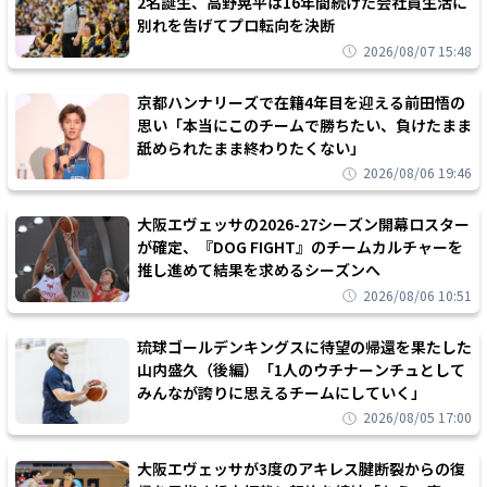
2名誕生、高野晃平は16年間続けた会社員生活に
別れを告げてプロ転向を決断
2026/08/07 15:48
京都ハンナリーズで在籍4年目を迎える前田悟の
思い「本当にこのチームで勝ちたい、負けたまま
舐められたまま終わりたくない」
2026/08/06 19:46
大阪エヴェッサの2026-27シーズン開幕ロスター
が確定、『DOG FIGHT』のチームカルチャーを
推し進めて結果を求めるシーズンへ
2026/08/06 10:51
琉球ゴールデンキングスに待望の帰還を果たした
山内盛久（後編）「1人のウチナーンチュとして
みんなが誇りに思えるチームにしていく」
2026/08/05 17:00
大阪エヴェッサが3度のアキレス腱断裂からの復