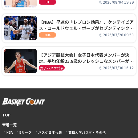
に、京都に来たわけではない」
2026/08/04 19:39
B1
【NBA】早速の『レブロン効果』、ケンテイビア
ス・コールドウェル・ポープがセブンティシクサ
ーズに1年契約で加入
2026/07/26 09:58
NBA
【アジア競技大会】女子日本代表メンバーが決
定、平均年齢23.8歳のフレッシュなメンバーが日
本開催の大舞台で頂点を狙う
2026/07/30 16:12
女子バスケ代表
TOP
新着一覧
NBA
Bリーグ
バスケ日本代表
高校大学バスケ・その他