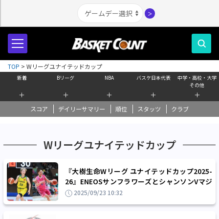
＞
TOP
>
Wリーグユナイテッドカップ
新着
Bリーグ
NBA
バスケ日本代表
中学・高校・大学
その他
＋
＋
＋
＋
＋
スコア
デイリーサマリー
順位
スタッツ
クラブ
Wリーグユナイテッドカップ
『大樹生命Wリーグ ユナイテッドカップ2025-
26』ENEOSサンフラワーズとシャンソンVマジ
ックがEASTステージを突破
2025/09/23 10:32