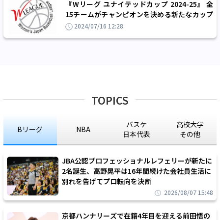
『Wリーグ ユナイテッドカップ 2024-25』 全
15チームがチャンピオンを決める新たなカップ
戦が9月に開催決定！
2024/07/16 12:28
TOPICS
バスケ
高校大学
Bリーグ
NBA
日本代表
その他
JBA公認プロフェッショナルレフェリーが新たに
2名誕生、高野晃平は16年間続けた会社員生活に
別れを告げてプロ転向を決断
2026/08/07 15:48
京都ハンナリーズで在籍4年目を迎える前田悟の