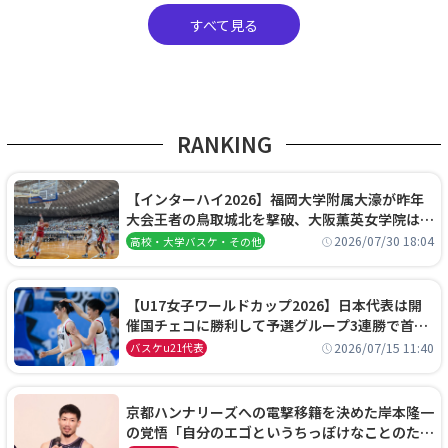
すべて見る
RANKING
【インターハイ2026】福岡大学附属大濠が昨年
大会王者の鳥取城北を撃破、大阪薫英女学院は岐
阜女子に完勝、大会3日目試合結果
2026/07/30 18:04
高校・大学バスケ・その他
【U17女子ワールドカップ2026】日本代表は開
催国チェコに勝利して予選グループ3連勝で首位
通過！準々決勝の相手はエジプトに決定
2026/07/15 11:40
バスケu21代表
京都ハンナリーズへの電撃移籍を決めた岸本隆一
の覚悟「自分のエゴというちっぽけなことのため