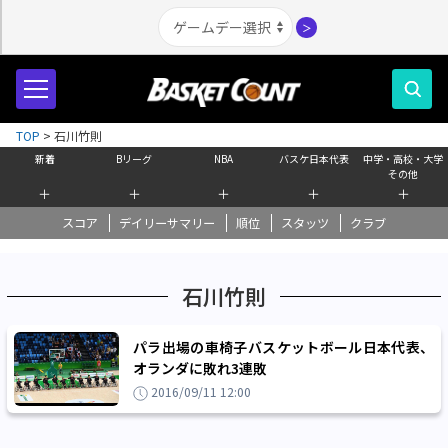
＞
TOP
>
石川竹則
新着
Bリーグ
NBA
バスケ日本代表
中学・高校・大学
その他
＋
＋
＋
＋
＋
スコア
デイリーサマリー
順位
スタッツ
クラブ
石川竹則
パラ出場の車椅子バスケットボール日本代表、
オランダに敗れ3連敗
2016/09/11 12:00