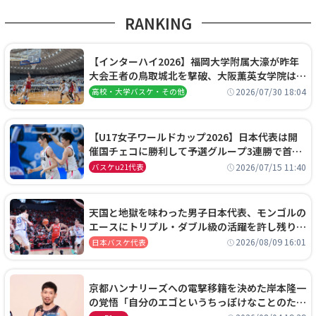
RANKING
【インターハイ2026】福岡大学附属大濠が昨年
大会王者の鳥取城北を撃破、大阪薫英女学院は岐
阜女子に完勝、大会3日目試合結果
2026/07/30 18:04
高校・大学バスケ・その他
【U17女子ワールドカップ2026】日本代表は開
催国チェコに勝利して予選グループ3連勝で首位
通過！準々決勝の相手はエジプトに決定
2026/07/15 11:40
バスケu21代表
天国と地獄を味わった男子日本代表、モンゴルの
エースにトリプル・ダブル級の活躍を許し残り
0.4秒に失点する悔しい敗戦
2026/08/09 16:01
日本バスケ代表
京都ハンナリーズへの電撃移籍を決めた岸本隆一
の覚悟「自分のエゴというちっぽけなことのため
に、京都に来たわけではない」