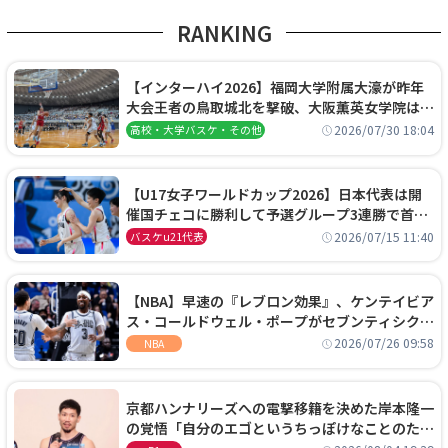
RANKING
【インターハイ2026】福岡大学附属大濠が昨年
大会王者の鳥取城北を撃破、大阪薫英女学院は岐
阜女子に完勝、大会3日目試合結果
2026/07/30 18:04
高校・大学バスケ・その他
【U17女子ワールドカップ2026】日本代表は開
催国チェコに勝利して予選グループ3連勝で首位
通過！準々決勝の相手はエジプトに決定
2026/07/15 11:40
バスケu21代表
【NBA】早速の『レブロン効果』、ケンテイビア
ス・コールドウェル・ポープがセブンティシクサ
ーズに1年契約で加入
2026/07/26 09:58
NBA
京都ハンナリーズへの電撃移籍を決めた岸本隆一
の覚悟「自分のエゴというちっぽけなことのため
に、京都に来たわけではない」