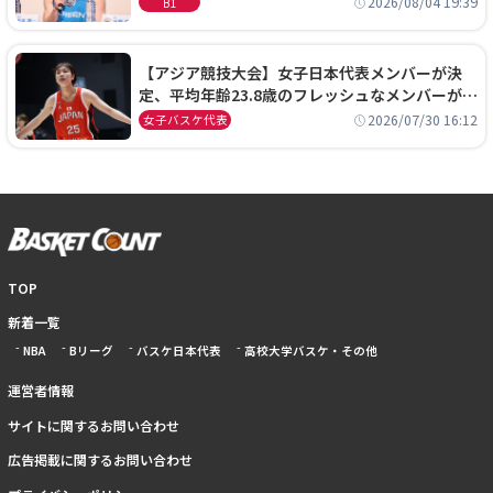
2026/08/04 19:39
B1
【アジア競技大会】女子日本代表メンバーが決
定、平均年齢23.8歳のフレッシュなメンバーが日
本開催の大舞台で頂点を狙う
2026/07/30 16:12
女子バスケ代表
TOP
新着一覧
NBA
Bリーグ
バスケ日本代表
高校大学バスケ・その他
運営者情報
サイトに関するお問い合わせ
広告掲載に関するお問い合わせ