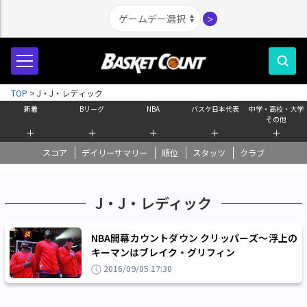
＞
TOP
>
J・J・レディック
新着
Bリーグ
NBA
バスケ日本代表
中学・高校・大学
その他
＋
＋
＋
＋
＋
スコア
デイリーサマリー
順位
スタッツ
クラブ
J・J・レディック
NBA開幕カウントダウン クリッパーズ～浮上の
キーマンはブレイク・グリフィン
2016/09/05 17:30