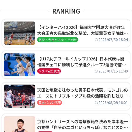
RANKING
【インターハイ2026】福岡大学附属大濠が昨年
大会王者の鳥取城北を撃破、大阪薫英女学院は岐
阜女子に完勝、大会3日目試合結果
2026/07/30 18:04
高校・大学バスケ・その他
【U17女子ワールドカップ2026】日本代表は開
催国チェコに勝利して予選グループ3連勝で首位
通過！準々決勝の相手はエジプトに決定
2026/07/15 11:40
バスケu21代表
天国と地獄を味わった男子日本代表、モンゴルの
エースにトリプル・ダブル級の活躍を許し残り
0.4秒に失点する悔しい敗戦
2026/08/09 16:01
日本バスケ代表
京都ハンナリーズへの電撃移籍を決めた岸本隆一
の覚悟「自分のエゴというちっぽけなことのため