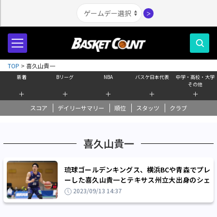
＞
TOP
>
喜久山貴一
新着
Bリーグ
NBA
バスケ日本代表
中学・高校・大学
その他
＋
＋
＋
＋
＋
スコア
デイリーサマリー
順位
スタッツ
クラブ
喜久山貴一
琉球ゴールデンキングス、横浜BCや青森でプレ
ーした喜久山貴一とテキサス州立大出身のシェ
ルビー・アダムスの練習生加入を発表
2023/09/13 14:37