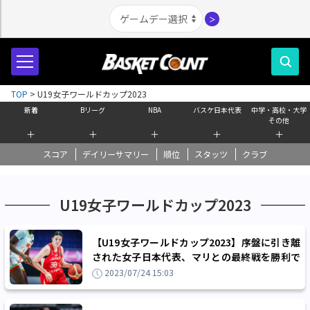
＞
TOP
>
U19女子ワールドカップ2023
新着
Bリーグ
NBA
バスケ日本代表
中学・高校・大学
その他
＋
＋
＋
＋
＋
スコア
デイリーサマリー
順位
スタッツ
クラブ
U19女子ワールドカップ2023
【U19女子ワールドカップ2023】序盤に引き離
された女子日本代表、マリとの最終戦を勝利で
飾れず6位でワールドカップを終える
2023/07/24 15:03