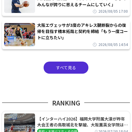
みんなが誇りに思えるチームにしていく」
2026/08/05 17:00
大阪エヴェッサが3度のアキレス腱断裂からの復
帰を目指す橋本拓哉と契約を締結「もう一度コー
トに立ちたい」
2026/08/05 14:54
すべて見る
RANKING
【インターハイ2026】福岡大学附属大濠が昨年
大会王者の鳥取城北を撃破、大阪薫英女学院は岐
阜女子に完勝、大会3日目試合結果
2026/07/30 18:04
高校・大学バスケ・その他