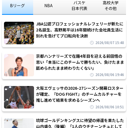
バスケ
高校大学
Bリーグ
NBA
日本代表
その他
JBA公認プロフェッショナルレフェリーが新たに
2名誕生、高野晃平は16年間続けた会社員生活に
別れを告げてプロ転向を決断
2026/08/07 15:48
京都ハンナリーズで在籍4年目を迎える前田悟の
思い「本当にこのチームで勝ちたい、負けたまま
舐められたまま終わりたくない」
2026/08/06 19:46
大阪エヴェッサの2026-27シーズン開幕ロスター
が確定、『DOG FIGHT』のチームカルチャーを
推し進めて結果を求めるシーズンへ
2026/08/06 10:51
琉球ゴールデンキングスに待望の帰還を果たした
山内盛久（後編）「1人のウチナーンチュとして