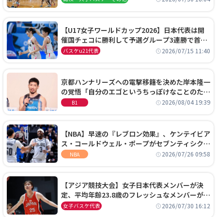
【U17女子ワールドカップ2026】日本代表は開
催国チェコに勝利して予選グループ3連勝で首位
通過！準々決勝の相手はエジプトに決定
2026/07/15 11:40
バスケu21代表
京都ハンナリーズへの電撃移籍を決めた岸本隆一
の覚悟「自分のエゴというちっぽけなことのため
に、京都に来たわけではない」
2026/08/04 19:39
B1
【NBA】早速の『レブロン効果』、ケンテイビア
ス・コールドウェル・ポープがセブンティシクサ
ーズに1年契約で加入
2026/07/26 09:58
NBA
【アジア競技大会】女子日本代表メンバーが決
定、平均年齢23.8歳のフレッシュなメンバーが日
本開催の大舞台で頂点を狙う
2026/07/30 16:12
女子バスケ代表