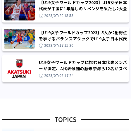
【U19女子ワールドカップ2023】U19女子日本
代表が中国に1年越しのリベンジを果たし2大会
ぶりにベスト8進出
2023/07/20 15:53
【U19女子ワールドカップ2023】5人が2桁得点
を挙げるバランスアタックでU19女子日本代表
がブラジルを撃破
2023/07/17 15:30
U19女子ワールドカップに挑む日本代表メンバ
ーが決定、A代表候補の薮未奈海ら12名がスペ
インで上位進出を目指す
2023/07/06 17:24
TOPICS