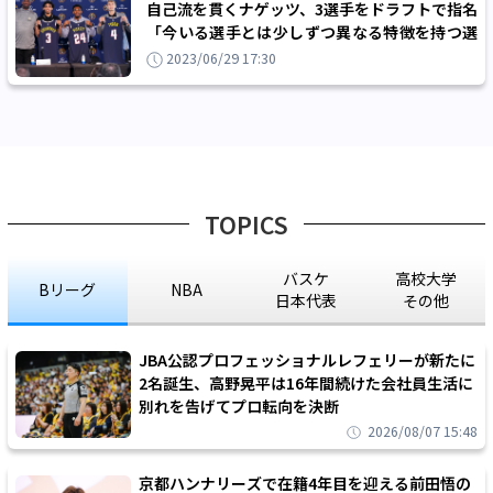
自己流を貫くナゲッツ、3選手をドラフトで指名
「今いる選手とは少しずつ異なる特徴を持つ選
手を獲得できた」
2023/06/29 17:30
TOPICS
バスケ
高校大学
Bリーグ
NBA
日本代表
その他
JBA公認プロフェッショナルレフェリーが新たに
2名誕生、高野晃平は16年間続けた会社員生活に
別れを告げてプロ転向を決断
2026/08/07 15:48
京都ハンナリーズで在籍4年目を迎える前田悟の