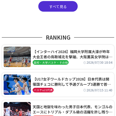
すべて見る
RANKING
【インターハイ2026】福岡大学附属大濠が昨年
大会王者の鳥取城北を撃破、大阪薫英女学院は岐
阜女子に完勝、大会3日目試合結果
2026/07/30 18:04
高校・大学バスケ・その他
【U17女子ワールドカップ2026】日本代表は開
催国チェコに勝利して予選グループ3連勝で首位
通過！準々決勝の相手はエジプトに決定
2026/07/15 11:40
バスケu21代表
天国と地獄を味わった男子日本代表、モンゴルの
エースにトリプル・ダブル級の活躍を許し残り