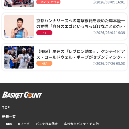
0.4秒に失点する悔しい敗戦
2026/08/09 16:01
日本バスケ代表
京都ハンナリーズへの電撃移籍を決めた岸本隆一
の覚悟「自分のエゴというちっぽけなことのため
に、京都に来たわけではない」
2026/08/04 19:39
B1
【NBA】早速の『レブロン効果』、ケンテイビア
ス・コールドウェル・ポープがセブンティシクサ
ーズに1年契約で加入
2026/07/26 09:58
NBA
TOP
新着一覧
NBA
Bリーグ
バスケ日本代表
高校大学バスケ・その他