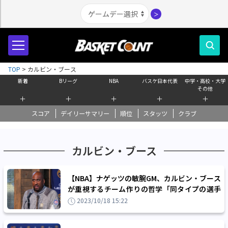
＞
TOP
>
カルビン・ブース
新着
Bリーグ
NBA
バスケ日本代表
中学・高校・大学
その他
＋
＋
＋
＋
＋
スコア
デイリーサマリー
順位
スタッツ
クラブ
カルビン・ブース
【NBA】ナゲッツの敏腕GM、カルビン・ブース
が重視するチーム作りの哲学「同タイプの選手
を揃えるのはサイレントキラーだ」
2023/10/18 15:22