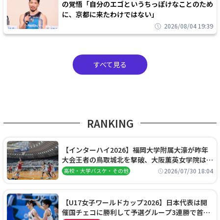
の覚悟「自分のエゴというちっぽけなことのため
に、京都に来たわけではない」
2026/08/04 19:39
すべて見る
RANKING
【インターハイ2026】福岡大学附属大濠が昨年
大会王者の鳥取城北を撃破、大阪薫英女学院は岐
阜女子に完勝、大会3日目試合結果
2026/07/30 18:04
高校・大学バスケ・その他
【U17女子ワールドカップ2026】日本代表は開
催国チェコに勝利して予選グループ3連勝で首位