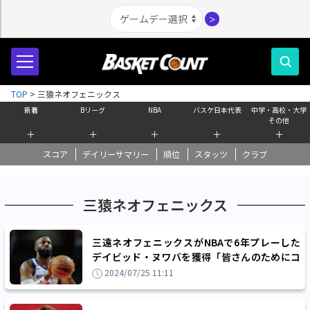
＞
TOP
>
三猿ネオフェニックス
新着
Bリーグ
NBA
バスケ日本代表
中学・高校・大学
その他
＋
＋
＋
＋
＋
スコア
デイリーサマリー
順位
スタッツ
クラブ
三猿ネオフェニックス
三遠ネオフェニックスがNBAで6年プレーした
デイビッド・ヌワバを獲得「皆さんのためにコ
ートで全力を尽くすのが待ちきれません」
2024/07/25 11:11