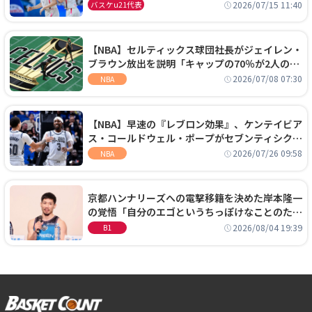
通過！準々決勝の相手はエジプトに決定
2026/07/15 11:40
バスケu21代表
【NBA】セルティックス球団社長がジェイレン・
ブラウン放出を説明「キャップの70％が2人の選
手に集中するチームでは勝てない」
2026/07/08 07:30
NBA
【NBA】早速の『レブロン効果』、ケンテイビア
ス・コールドウェル・ポープがセブンティシクサ
ーズに1年契約で加入
2026/07/26 09:58
NBA
京都ハンナリーズへの電撃移籍を決めた岸本隆一
の覚悟「自分のエゴというちっぽけなことのため
に、京都に来たわけではない」
2026/08/04 19:39
B1