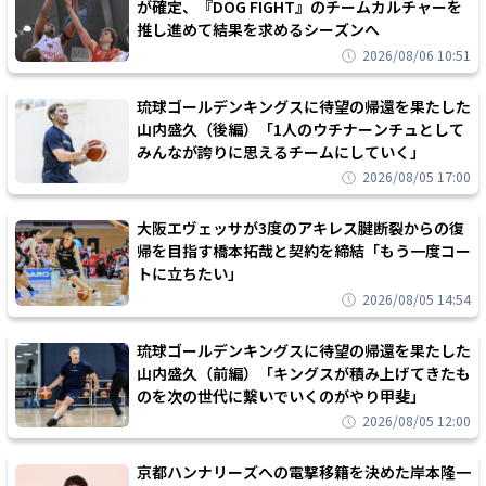
が確定、『DOG FIGHT』のチームカルチャーを
推し進めて結果を求めるシーズンへ
2026/08/06 10:51
琉球ゴールデンキングスに待望の帰還を果たした
山内盛久（後編）「1人のウチナーンチュとして
みんなが誇りに思えるチームにしていく」
2026/08/05 17:00
大阪エヴェッサが3度のアキレス腱断裂からの復
帰を目指す橋本拓哉と契約を締結「もう一度コー
トに立ちたい」
2026/08/05 14:54
琉球ゴールデンキングスに待望の帰還を果たした
山内盛久（前編）「キングスが積み上げてきたも
のを次の世代に繋いでいくのがやり甲斐」
2026/08/05 12:00
京都ハンナリーズへの電撃移籍を決めた岸本隆一