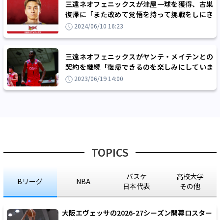
三遠ネオフェニックスが津屋一球を獲得、古巣
復帰に「また改めて覚悟を持って挑戦をしにき
ました」
2024/06/10 16:23
三遠ネオフェニックスがヤンテ・メイテンとの
契約を継続「復帰できるのを楽しみにしていま
す」
2023/06/19 14:00
TOPICS
バスケ
高校大学
Bリーグ
NBA
日本代表
その他
大阪エヴェッサの2026-27シーズン開幕ロスター