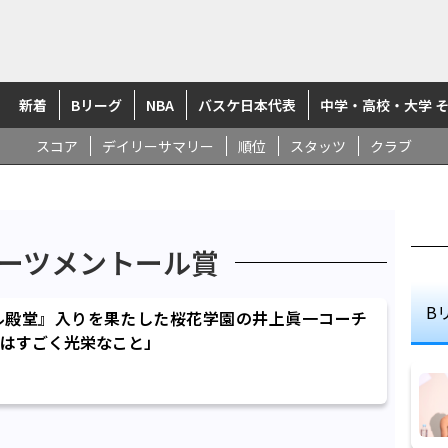
新着
Bリーグ
NBA
バスケ日本代表
中学・高校・大学 
スコア
デイリーサマリー
順位
スタッツ
クラブ
ポーツメントール賞
B
ル殿堂』入りを果たした桜花学園の井上眞一コーチ
はすごく光栄なこと」