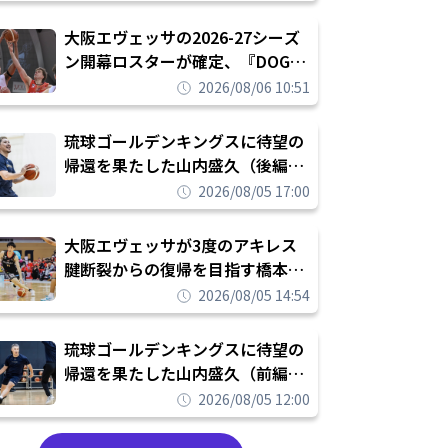
められたまま終わりたくない」
大阪エヴェッサの2026-27シーズ
ン開幕ロスターが確定、『DOG
FIGHT』のチームカルチャーを推
2026/08/06 10:51
し進めて結果を求めるシーズンへ
琉球ゴールデンキングスに待望の
帰還を果たした山内盛久（後編）
「1人のウチナーンチュとしてみ
2026/08/05 17:00
んなが誇りに思えるチームにして
いく」
大阪エヴェッサが3度のアキレス
腱断裂からの復帰を目指す橋本拓
哉と契約を締結「もう一度コート
2026/08/05 14:54
に立ちたい」
琉球ゴールデンキングスに待望の
帰還を果たした山内盛久（前編）
「キングスが積み上げてきたもの
2026/08/05 12:00
を次の世代に繋いでいくのがやり
甲斐」