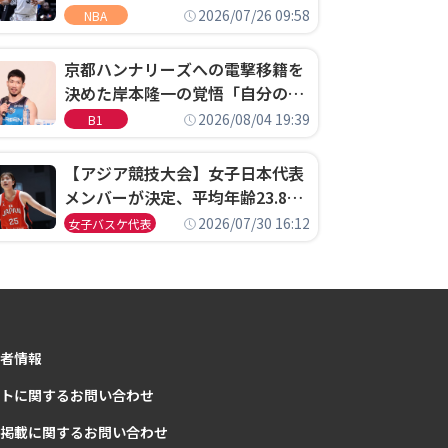
ウェル・ポープがセブンティシク
2026/07/26 09:58
NBA
サーズに1年契約で加入
京都ハンナリーズへの電撃移籍を
決めた岸本隆一の覚悟「自分のエ
ゴというちっぽけなことのため
2026/08/04 19:39
B1
に、京都に来たわけではない」
【アジア競技大会】女子日本代表
メンバーが決定、平均年齢23.8歳
のフレッシュなメンバーが日本開
2026/07/30 16:12
女子バスケ代表
催の大舞台で頂点を狙う
者情報
トに関するお問い合わせ
掲載に関するお問い合わせ