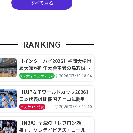
すべて見る
RANKING
【インターハイ2026】福岡大学附
属大濠が昨年大会王者の鳥取城北
を撃破、大阪薫英女学院は岐阜女
2026/07/30 18:04
高校・大学バスケ・その他
子に完勝、大会3日目試合結果
【U17女子ワールドカップ2026】
日本代表は開催国チェコに勝利し
て予選グループ3連勝で首位通
2026/07/15 11:40
バスケu21代表
過！準々決勝の相手はエジプトに
決定
【NBA】早速の『レブロン効
果』、ケンテイビアス・コールド