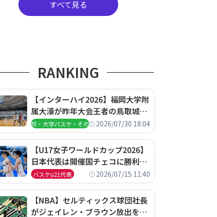
すべて見る
RANKING
【インターハイ2026】福岡大学附
属大濠が昨年大会王者の鳥取城北
を撃破、大阪薫英女学院は岐阜女
2026/07/30 18:04
高校・大学バスケ・その他
子に完勝、大会3日目試合結果
【U17女子ワールドカップ2026】
日本代表は開催国チェコに勝利し
て予選グループ3連勝で首位通
2026/07/15 11:40
バスケu21代表
過！準々決勝の相手はエジプトに
決定
【NBA】セルティックス球団社長
がジェイレン・ブラウン放出を説