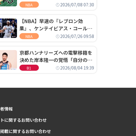
明「キャップの70％が2人の選手
2026/07/08 07:30
NBA
に集中するチームでは勝てない」
【NBA】早速の『レブロン効
果』、ケンテイビアス・コールド
ウェル・ポープがセブンティシク
2026/07/26 09:58
NBA
サーズに1年契約で加入
京都ハンナリーズへの電撃移籍を
決めた岸本隆一の覚悟「自分のエ
ゴというちっぽけなことのため
2026/08/04 19:39
B1
に、京都に来たわけではない」
者情報
トに関するお問い合わせ
掲載に関するお問い合わせ