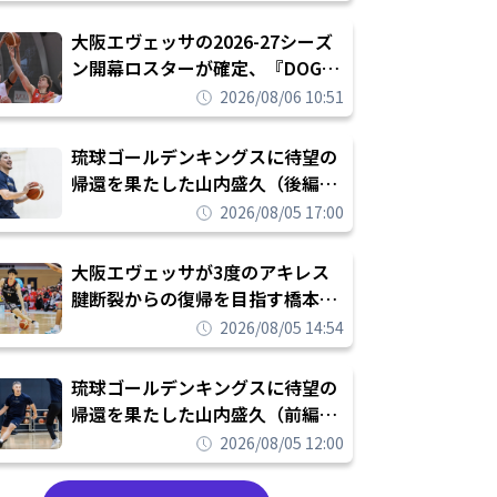
められたまま終わりたくない」
大阪エヴェッサの2026-27シーズ
ン開幕ロスターが確定、『DOG
FIGHT』のチームカルチャーを推
2026/08/06 10:51
し進めて結果を求めるシーズンへ
琉球ゴールデンキングスに待望の
帰還を果たした山内盛久（後編）
「1人のウチナーンチュとしてみ
2026/08/05 17:00
んなが誇りに思えるチームにして
いく」
大阪エヴェッサが3度のアキレス
腱断裂からの復帰を目指す橋本拓
哉と契約を締結「もう一度コート
2026/08/05 14:54
に立ちたい」
琉球ゴールデンキングスに待望の
帰還を果たした山内盛久（前編）
「キングスが積み上げてきたもの
2026/08/05 12:00
を次の世代に繋いでいくのがやり
甲斐」