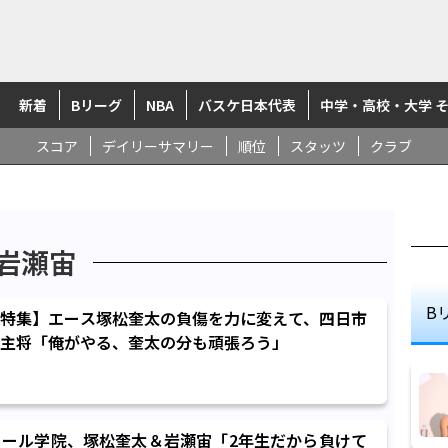
新着
Bリーグ
NBA
バスケ日本代表
中学・高校・大学 
スコア
デイリーサマリー
順位
スタッツ
クラブ
岩瀬宙
B
特集】エース塚松奎太の負傷を力に変えて、四日市
主将「俺がやる、奎太の分も頑張ろう」
ール学院、塚松奎太＆岩瀬宙「2年生だから負けて