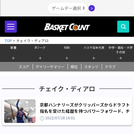
＞
TOP
>
チェイク・ディアロ
新着
Bリーグ
NBA
バスケ日本代表
中学・高校・大学
その他
＋
＋
＋
＋
＋
スコア
デイリーサマリー
順位
スタッツ
クラブ
チェイク・ディアロ
京都ハンナリーズがクリッパーズからドラフト
指名を受けた経歴を持つパワーフォワード、チ
ェイク・ディアロを獲得
2022/07/28 16:01