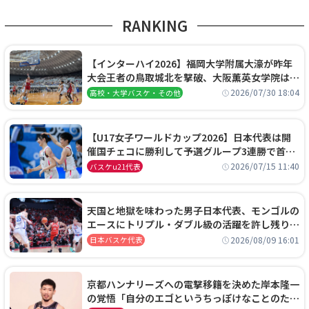
RANKING
【インターハイ2026】福岡大学附属大濠が昨年
大会王者の鳥取城北を撃破、大阪薫英女学院は岐
阜女子に完勝、大会3日目試合結果
2026/07/30 18:04
高校・大学バスケ・その他
【U17女子ワールドカップ2026】日本代表は開
催国チェコに勝利して予選グループ3連勝で首位
通過！準々決勝の相手はエジプトに決定
2026/07/15 11:40
バスケu21代表
天国と地獄を味わった男子日本代表、モンゴルの
エースにトリプル・ダブル級の活躍を許し残り
0.4秒に失点する悔しい敗戦
2026/08/09 16:01
日本バスケ代表
京都ハンナリーズへの電撃移籍を決めた岸本隆一
の覚悟「自分のエゴというちっぽけなことのため