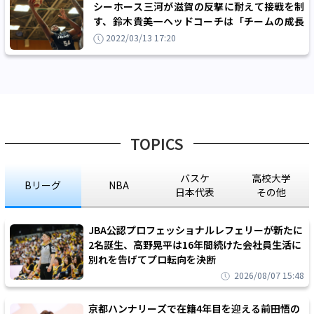
シーホース三河が滋賀の反撃に耐えて接戦を制
す、鈴木貴美一ヘッドコーチは「チームの成長
に繋がる」と手応え
2022/03/13 17:20
TOPICS
バスケ
高校大学
Bリーグ
NBA
日本代表
その他
JBA公認プロフェッショナルレフェリーが新たに
2名誕生、高野晃平は16年間続けた会社員生活に
別れを告げてプロ転向を決断
2026/08/07 15:48
京都ハンナリーズで在籍4年目を迎える前田悟の