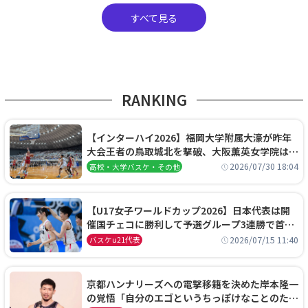
すべて見る
RANKING
【インターハイ2026】福岡大学附属大濠が昨年
大会王者の鳥取城北を撃破、大阪薫英女学院は岐
阜女子に完勝、大会3日目試合結果
2026/07/30 18:04
高校・大学バスケ・その他
【U17女子ワールドカップ2026】日本代表は開
催国チェコに勝利して予選グループ3連勝で首位
通過！準々決勝の相手はエジプトに決定
2026/07/15 11:40
バスケu21代表
京都ハンナリーズへの電撃移籍を決めた岸本隆一
の覚悟「自分のエゴというちっぽけなことのため