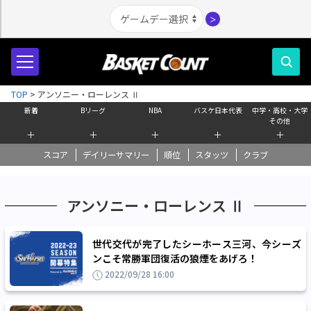
＞
TOP
>
アンソニー・ローレンス Ⅱ
新着
Bリーグ
NBA
バスケ日本代表
中学・高校・大学
その他
＋
＋
＋
＋
＋
スコア
デイリーサマリー
順位
スタッツ
クラブ
アンソニー・ローレンス Ⅱ
世代交代が完了したシーホース三河、今シーズ
ンこそ常勝軍団復活の狼煙をあげろ！
2022/09/28 16:00