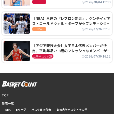
に、京都に来たわけではない」
2026/08/04 19:39
B1
【NBA】早速の『レブロン効果』、ケンテイビア
ス・コールドウェル・ポープがセブンティシクサ
ーズに1年契約で加入
2026/07/26 09:58
NBA
【アジア競技大会】女子日本代表メンバーが決
定、平均年齢23.8歳のフレッシュなメンバーが日
本開催の大舞台で頂点を狙う
2026/07/30 16:12
女子バスケ代表
TOP
新着一覧
NBA
Bリーグ
バスケ日本代表
高校大学バスケ・その他