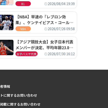
ゴというちっぽけなことのため
2026/08/04 19:39
B1
に、京都に来たわけではない」
【NBA】早速の『レブロン効
果』、ケンテイビアス・コールド
ウェル・ポープがセブンティシク
2026/07/26 09:58
NBA
サーズに1年契約で加入
【アジア競技大会】女子日本代表
メンバーが決定、平均年齢23.8歳
のフレッシュなメンバーが日本開
2026/07/30 16:12
女子バスケ代表
催の大舞台で頂点を狙う
者情報
トに関するお問い合わせ
掲載に関するお問い合わせ