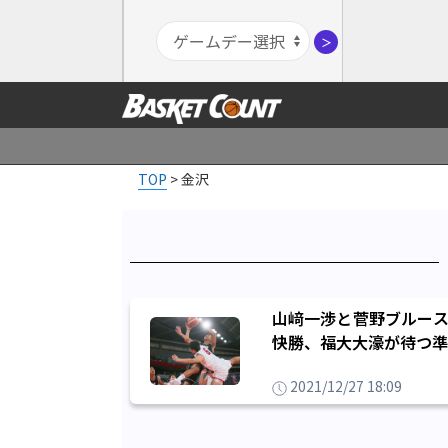
＞
TOP
>
金沢
山﨑一渉と菅野ブルース
快勝、福大大濠が待つ準
2021/12/27 18:09