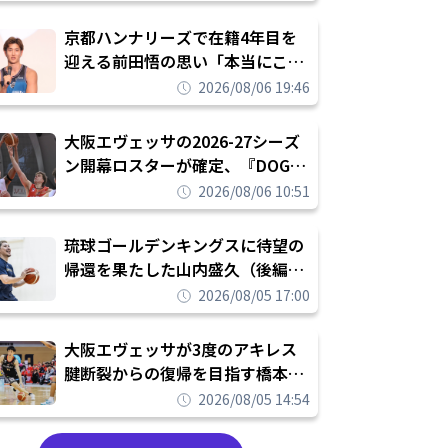
れを告げてプロ転向を決断
京都ハンナリーズで在籍4年目を
迎える前田悟の思い「本当にこの
チームで勝ちたい、負けたまま舐
2026/08/06 19:46
められたまま終わりたくない」
大阪エヴェッサの2026-27シーズ
ン開幕ロスターが確定、『DOG
FIGHT』のチームカルチャーを推
2026/08/06 10:51
し進めて結果を求めるシーズンへ
琉球ゴールデンキングスに待望の
帰還を果たした山内盛久（後編）
「1人のウチナーンチュとしてみ
2026/08/05 17:00
んなが誇りに思えるチームにして
いく」
大阪エヴェッサが3度のアキレス
腱断裂からの復帰を目指す橋本拓
哉と契約を締結「もう一度コート
2026/08/05 14:54
に立ちたい」