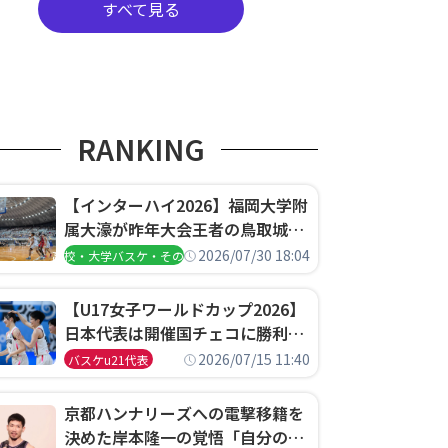
すべて見る
RANKING
【インターハイ2026】福岡大学附
属大濠が昨年大会王者の鳥取城北
を撃破、大阪薫英女学院は岐阜女
2026/07/30 18:04
高校・大学バスケ・その他
子に完勝、大会3日目試合結果
【U17女子ワールドカップ2026】
日本代表は開催国チェコに勝利し
て予選グループ3連勝で首位通
2026/07/15 11:40
バスケu21代表
過！準々決勝の相手はエジプトに
決定
京都ハンナリーズへの電撃移籍を
決めた岸本隆一の覚悟「自分のエ