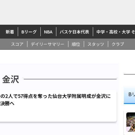
新着
Bリーグ
NBA
バスケ日本代表
中学・高校・大学 
スコア
デイリーサマリー
順位
スタッツ
クラブ
金沢
B
の2人で57得点を奪った仙台大学附属明成が金沢に
決勝へ