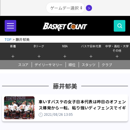
＞
TOP
>
藤井郁美
新着
Bリーグ
NBA
バスケ日本代表
中学・高校・大学
その他
＋
＋
＋
＋
＋
スコア
デイリーサマリー
順位
スタッツ
クラブ
藤井郁美
車いすバスケの女子日本代表は昨日のオフェン
ス爆発から一転、粘り強いディフェンスでイギ
リスとの接戦を制す
2021/08/26 13:05