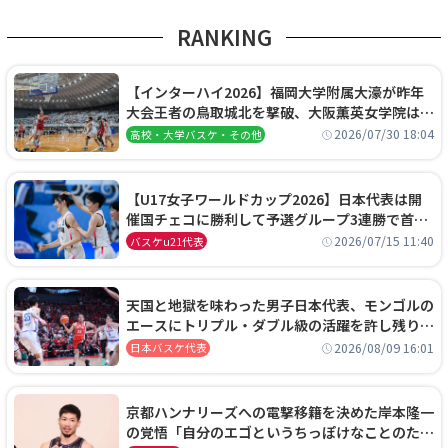
RANKING
【インターハイ2026】福岡大学附属大濠が昨年
大会王者の鳥取城北を撃破、大阪薫英女学院は岐
阜女子に完勝、大会3日目試合結果
2026/07/30 18:04
高校・大学バスケ・その他
【U17女子ワールドカップ2026】日本代表は開
催国チェコに勝利して予選グループ3連勝で首位
通過！準々決勝の相手はエジプトに決定
2026/07/15 11:40
バスケu21代表
天国と地獄を味わった男子日本代表、モンゴルの
エースにトリプル・ダブル級の活躍を許し残り
0.4秒に失点する悔しい敗戦
2026/08/09 16:01
日本バスケ代表
京都ハンナリーズへの電撃移籍を決めた岸本隆一
の覚悟「自分のエゴというちっぽけなことのため