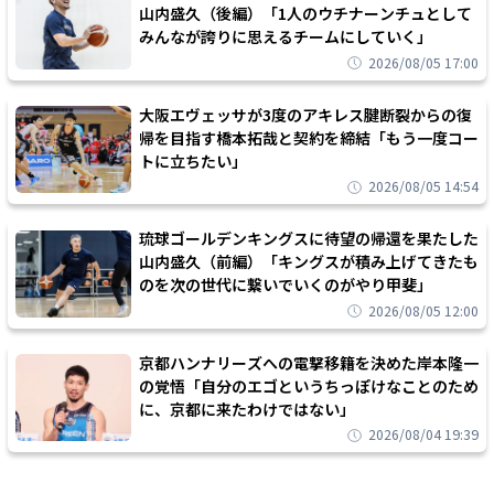
山内盛久（後編）「1人のウチナーンチュとして
みんなが誇りに思えるチームにしていく」
2026/08/05 17:00
大阪エヴェッサが3度のアキレス腱断裂からの復
帰を目指す橋本拓哉と契約を締結「もう一度コー
トに立ちたい」
2026/08/05 14:54
琉球ゴールデンキングスに待望の帰還を果たした
山内盛久（前編）「キングスが積み上げてきたも
のを次の世代に繋いでいくのがやり甲斐」
2026/08/05 12:00
京都ハンナリーズへの電撃移籍を決めた岸本隆一
の覚悟「自分のエゴというちっぽけなことのため
に、京都に来たわけではない」
2026/08/04 19:39