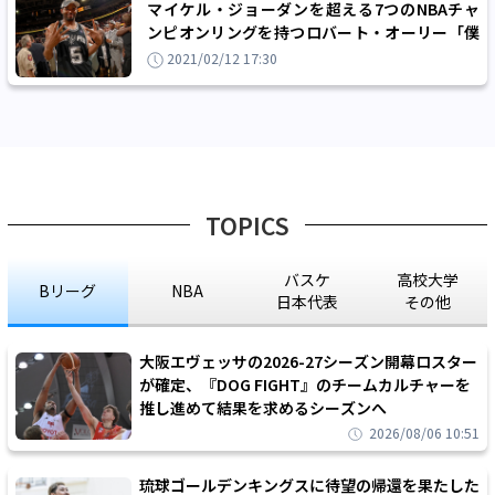
マイケル・ジョーダンを超える7つのNBAチャ
ンピオンリングを持つロバート・オーリー「僕
は重要な歯車だったんだ」
2021/02/12 17:30
TOPICS
バスケ
高校大学
Bリーグ
NBA
日本代表
その他
大阪エヴェッサの2026-27シーズン開幕ロスター
が確定、『DOG FIGHT』のチームカルチャーを
推し進めて結果を求めるシーズンへ
2026/08/06 10:51
琉球ゴールデンキングスに待望の帰還を果たした