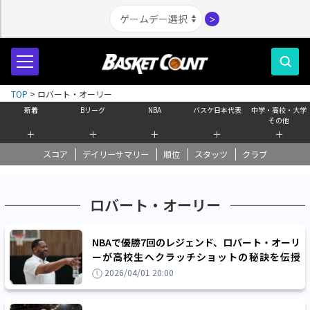
＞
TOP
>
ロバート・オーリー
新着
Bリーグ
NBA
バスケ日本代表
中学・高校・大学
その他
＋
＋
＋
＋
＋
スコア
デイリーサマリー
順位
スタッツ
クラブ
ロバート・オーリー
NBAで優勝7回のレジェンド、ロバート・オーリ
ーが高校生へクラッチショットの秘訣を伝授
「チームワークは成功のために不可欠」
2026/04/01 20:00