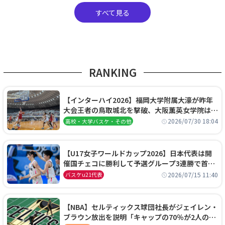
すべて見る
RANKING
【インターハイ2026】福岡大学附属大濠が昨年
大会王者の鳥取城北を撃破、大阪薫英女学院は岐
阜女子に完勝、大会3日目試合結果
2026/07/30 18:04
高校・大学バスケ・その他
【U17女子ワールドカップ2026】日本代表は開
催国チェコに勝利して予選グループ3連勝で首位
通過！準々決勝の相手はエジプトに決定
2026/07/15 11:40
バスケu21代表
【NBA】セルティックス球団社長がジェイレン・
ブラウン放出を説明「キャップの70％が2人の選