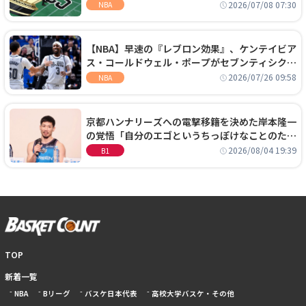
手に集中するチームでは勝てない」
2026/07/08 07:30
NBA
【NBA】早速の『レブロン効果』、ケンテイビア
ス・コールドウェル・ポープがセブンティシクサ
ーズに1年契約で加入
2026/07/26 09:58
NBA
京都ハンナリーズへの電撃移籍を決めた岸本隆一
の覚悟「自分のエゴというちっぽけなことのため
に、京都に来たわけではない」
2026/08/04 19:39
B1
TOP
新着一覧
NBA
Bリーグ
バスケ日本代表
高校大学バスケ・その他