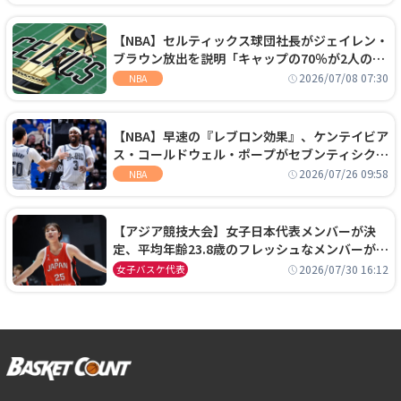
【NBA】セルティックス球団社長がジェイレン・
ブラウン放出を説明「キャップの70％が2人の選
手に集中するチームでは勝てない」
2026/07/08 07:30
NBA
【NBA】早速の『レブロン効果』、ケンテイビア
ス・コールドウェル・ポープがセブンティシクサ
ーズに1年契約で加入
2026/07/26 09:58
NBA
【アジア競技大会】女子日本代表メンバーが決
定、平均年齢23.8歳のフレッシュなメンバーが日
本開催の大舞台で頂点を狙う
2026/07/30 16:12
女子バスケ代表