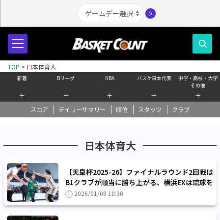
＞
TOP
>
日本体育大
新着
Bリーグ
NBA
バスケ日本代表
中学・高校・大学
その他
＋
＋
＋
＋
＋
スコア
デイリーサマリー
順位
スタッツ
クラブ
日本体育大
【天皇杯2025-26】ファイナルラウンド2回戦は
B1クラブが順当に勝ち上がる、横浜EXは琉球を
最後まで苦しめるが惜しくも敗退
2026/01/08 10:30