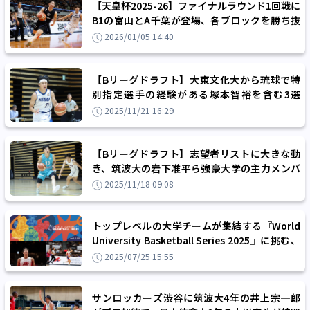
【天皇杯2025-26】ファイナルラウンド1回戦に
B1の富山とA千葉が登場、各ブロックを勝ち抜
いた大学勢も初戦突破を狙う
2026/01/05 14:40
【Bリーグドラフト】大東文化大から琉球で特
別指定選手の経験がある塚本智裕を含む3選
手、日本体育大から月岡熙がエントリー
2025/11/21 16:29
【Bリーグドラフト】志望者リストに大きな動
き、筑波大の岩下准平ら強豪大学の主力メンバ
ーが名乗りをあげる
2025/11/18 09:08
トップレベルの大学チームが集結する『World
University Basketball Series 2025』に挑む、
日本学生選抜選手が発表される
2025/07/25 15:55
サンロッカーズ渋谷に筑波大4年の井上宗一郎