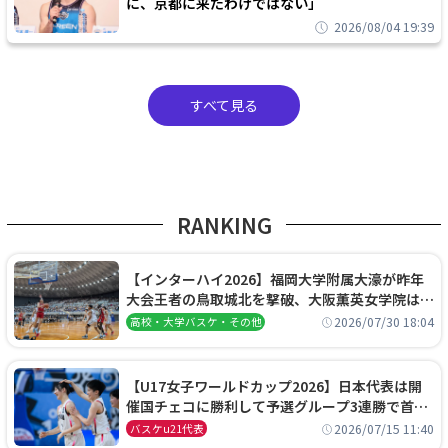
に、京都に来たわけではない」
2026/08/04 19:39
すべて見る
RANKING
【インターハイ2026】福岡大学附属大濠が昨年
大会王者の鳥取城北を撃破、大阪薫英女学院は岐
阜女子に完勝、大会3日目試合結果
2026/07/30 18:04
高校・大学バスケ・その他
【U17女子ワールドカップ2026】日本代表は開
催国チェコに勝利して予選グループ3連勝で首位
通過！準々決勝の相手はエジプトに決定
2026/07/15 11:40
バスケu21代表