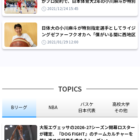
がプロ契約で、日本体育大2年の小川麻斗が特別
指定選手として加入
2021/12/24 15:45
日体大の小川麻斗が特別指定選手としてライジ
ングゼファーフクオカへ「僕がいる間に西地区
の2位、1位へと上げたい」
2021/01/29 12:00
TOPICS
バスケ
高校大学
Bリーグ
NBA
日本代表
その他
大阪エヴェッサの2026-27シーズン開幕ロスター
が確定、『DOG FIGHT』のチームカルチャーを