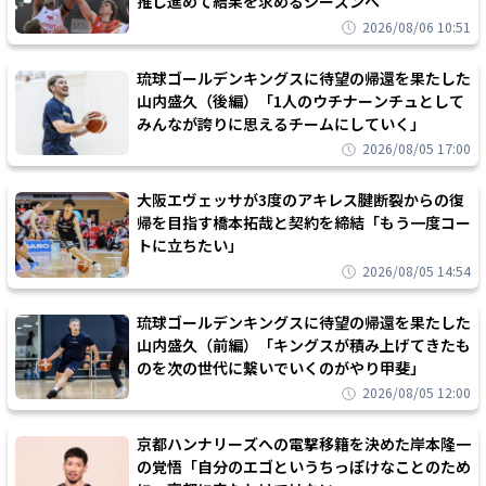
推し進めて結果を求めるシーズンへ
2026/08/06 10:51
琉球ゴールデンキングスに待望の帰還を果たした
山内盛久（後編）「1人のウチナーンチュとして
みんなが誇りに思えるチームにしていく」
2026/08/05 17:00
大阪エヴェッサが3度のアキレス腱断裂からの復
帰を目指す橋本拓哉と契約を締結「もう一度コー
トに立ちたい」
2026/08/05 14:54
琉球ゴールデンキングスに待望の帰還を果たした
山内盛久（前編）「キングスが積み上げてきたも
のを次の世代に繋いでいくのがやり甲斐」
2026/08/05 12:00
京都ハンナリーズへの電撃移籍を決めた岸本隆一
の覚悟「自分のエゴというちっぽけなことのため