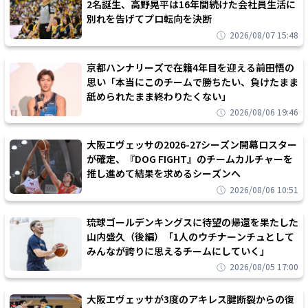
2名誕生、高野晃平は16年間続けた会社員生活に
別れを告げてプロ転向を決断
2026/08/07 15:48
京都ハンナリーズで在籍4年目を迎える前田悟の
思い「本当にこのチームで勝ちたい、負けたまま
舐められたまま終わりたくない」
2026/08/06 19:46
大阪エヴェッサの2026-27シーズン開幕ロスター
が確定、『DOG FIGHT』のチームカルチャーを
推し進めて結果を求めるシーズンへ
2026/08/06 10:51
琉球ゴールデンキングスに待望の帰還を果たした
山内盛久（後編）「1人のウチナーンチュとして
みんなが誇りに思えるチームにしていく」
2026/08/05 17:00
大阪エヴェッサが3度のアキレス腱断裂からの復