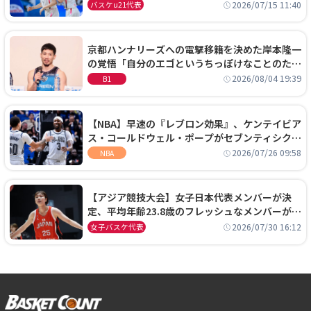
通過！準々決勝の相手はエジプトに決定
2026/07/15 11:40
バスケu21代表
京都ハンナリーズへの電撃移籍を決めた岸本隆一
の覚悟「自分のエゴというちっぽけなことのため
に、京都に来たわけではない」
2026/08/04 19:39
B1
【NBA】早速の『レブロン効果』、ケンテイビア
ス・コールドウェル・ポープがセブンティシクサ
ーズに1年契約で加入
2026/07/26 09:58
NBA
【アジア競技大会】女子日本代表メンバーが決
定、平均年齢23.8歳のフレッシュなメンバーが日
本開催の大舞台で頂点を狙う
2026/07/30 16:12
女子バスケ代表