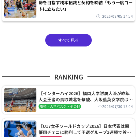
帰を目指す橋本拓哉と契約を締結「もう一度コー
トに立ちたい」
2026/08/05 14:54
すべて見る
RANKING
【インターハイ2026】福岡大学附属大濠が昨年
大会王者の鳥取城北を撃破、大阪薫英女学院は岐
阜女子に完勝、大会3日目試合結果
2026/07/30 18:04
高校・大学バスケ・その他
【U17女子ワールドカップ2026】日本代表は開
催国チェコに勝利して予選グループ3連勝で首位