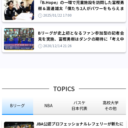
『B.Hope』の一環で児童施設を訪問した富樫勇
樹＆渡邊雄太「僕たち2人がパワーをもらえま
した」
2025/01/22 17:00
Bリーグが史上初となるファン参加型の記者会
見を実施、富樫勇樹はダンクの期待に「考え中
です」
2020/12/14 21:26
TOPICS
バスケ
高校大学
Bリーグ
NBA
日本代表
その他
JBA公認プロフェッショナルレフェリーが新たに