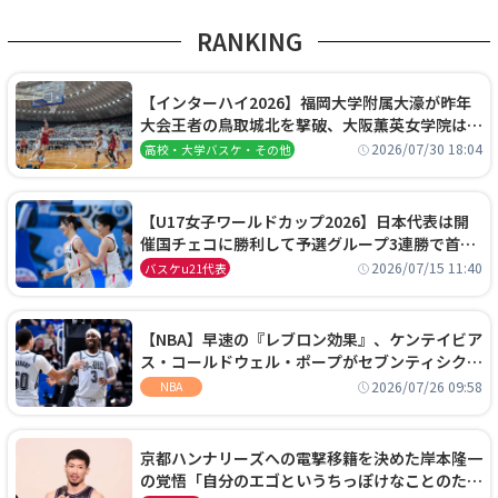
RANKING
【インターハイ2026】福岡大学附属大濠が昨年
大会王者の鳥取城北を撃破、大阪薫英女学院は岐
阜女子に完勝、大会3日目試合結果
2026/07/30 18:04
高校・大学バスケ・その他
【U17女子ワールドカップ2026】日本代表は開
催国チェコに勝利して予選グループ3連勝で首位
通過！準々決勝の相手はエジプトに決定
2026/07/15 11:40
バスケu21代表
【NBA】早速の『レブロン効果』、ケンテイビア
ス・コールドウェル・ポープがセブンティシクサ
ーズに1年契約で加入
2026/07/26 09:58
NBA
京都ハンナリーズへの電撃移籍を決めた岸本隆一
の覚悟「自分のエゴというちっぽけなことのため