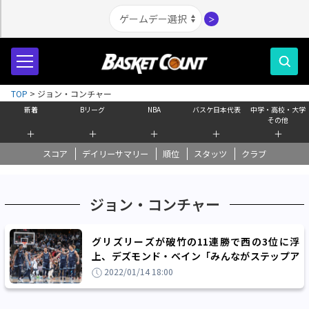
＞
TOP
>
ジョン・コンチャー
新着
Bリーグ
NBA
バスケ日本代表
中学・高校・大学
その他
＋
＋
＋
＋
＋
スコア
デイリーサマリー
順位
スタッツ
クラブ
ジョン・コンチャー
グリズリーズが破竹の11連勝で西の3位に浮
上、デズモンド・ベイン「みんながステップア
ップしている」
2022/01/14 18:00