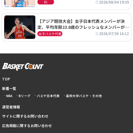
に、京都に来たわけではない」
2026/08/04 19:39
B1
【アジア競技大会】女子日本代表メンバーが決
定、平均年齢23.8歳のフレッシュなメンバーが日
本開催の大舞台で頂点を狙う
2026/07/30 16:12
女子バスケ代表
TOP
新着一覧
NBA
Bリーグ
バスケ日本代表
高校大学バスケ・その他
運営者情報
サイトに関するお問い合わせ
広告掲載に関するお問い合わせ