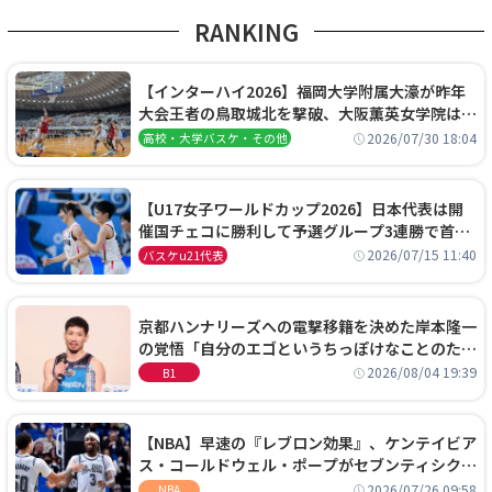
RANKING
【インターハイ2026】福岡大学附属大濠が昨年
大会王者の鳥取城北を撃破、大阪薫英女学院は岐
阜女子に完勝、大会3日目試合結果
2026/07/30 18:04
高校・大学バスケ・その他
【U17女子ワールドカップ2026】日本代表は開
催国チェコに勝利して予選グループ3連勝で首位
通過！準々決勝の相手はエジプトに決定
2026/07/15 11:40
バスケu21代表
京都ハンナリーズへの電撃移籍を決めた岸本隆一
の覚悟「自分のエゴというちっぽけなことのため
に、京都に来たわけではない」
2026/08/04 19:39
B1
【NBA】早速の『レブロン効果』、ケンテイビア
ス・コールドウェル・ポープがセブンティシクサ
ーズに1年契約で加入
2026/07/26 09:58
NBA