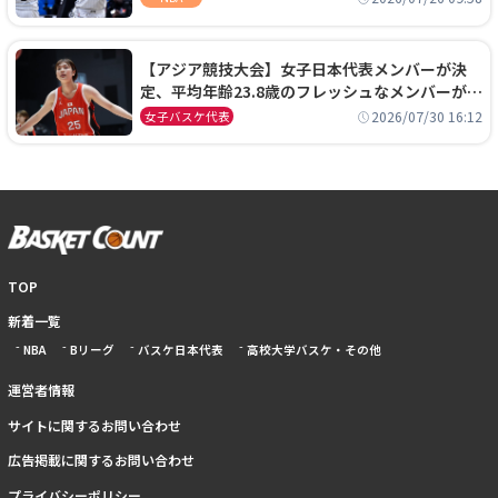
【アジア競技大会】女子日本代表メンバーが決
定、平均年齢23.8歳のフレッシュなメンバーが日
本開催の大舞台で頂点を狙う
2026/07/30 16:12
女子バスケ代表
TOP
新着一覧
NBA
Bリーグ
バスケ日本代表
高校大学バスケ・その他
運営者情報
サイトに関するお問い合わせ
広告掲載に関するお問い合わせ
プライバシーポリシー