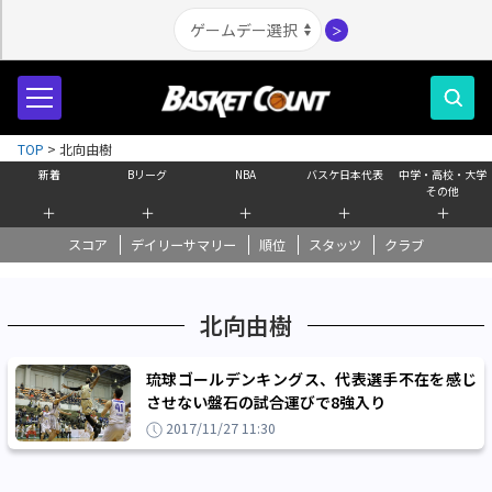
＞
TOP
>
北向由樹
新着
Bリーグ
NBA
バスケ日本代表
中学・高校・大学
その他
＋
＋
＋
＋
＋
スコア
デイリーサマリー
順位
スタッツ
クラブ
北向由樹
琉球ゴールデンキングス、代表選手不在を感じ
させない盤石の試合運びで8強入り
2017/11/27 11:30