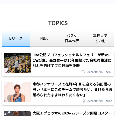
TOPICS
バスケ
高校大学
Bリーグ
NBA
日本代表
その他
JBA公認プロフェッショナルレフェリーが新たに
2名誕生、高野晃平は16年間続けた会社員生活に
別れを告げてプロ転向を決断
2026/08/07 15:48
京都ハンナリーズで在籍4年目を迎える前田悟の
思い「本当にこのチームで勝ちたい、負けたまま
舐められたまま終わりたくない」
2026/08/06 19:46
大阪エヴェッサの2026-27シーズン開幕ロスター