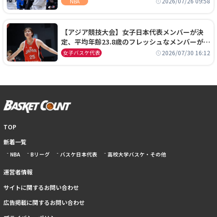
2026/07/26 09:58
NBA
【アジア競技大会】女子日本代表メンバーが決
定、平均年齢23.8歳のフレッシュなメンバーが日
本開催の大舞台で頂点を狙う
2026/07/30 16:12
女子バスケ代表
TOP
新着一覧
NBA
Bリーグ
バスケ日本代表
高校大学バスケ・その他
運営者情報
サイトに関するお問い合わせ
広告掲載に関するお問い合わせ