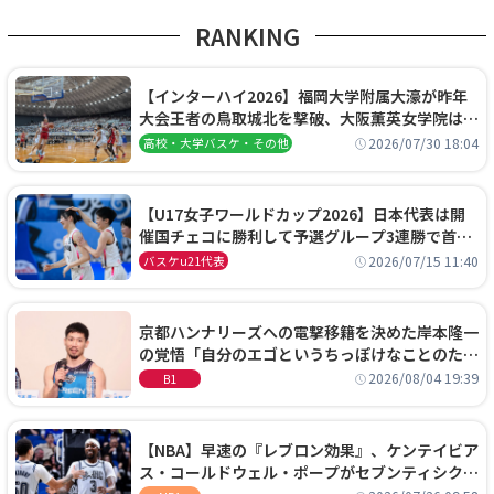
RANKING
【インターハイ2026】福岡大学附属大濠が昨年
大会王者の鳥取城北を撃破、大阪薫英女学院は岐
阜女子に完勝、大会3日目試合結果
2026/07/30 18:04
高校・大学バスケ・その他
【U17女子ワールドカップ2026】日本代表は開
催国チェコに勝利して予選グループ3連勝で首位
通過！準々決勝の相手はエジプトに決定
2026/07/15 11:40
バスケu21代表
京都ハンナリーズへの電撃移籍を決めた岸本隆一
の覚悟「自分のエゴというちっぽけなことのため
に、京都に来たわけではない」
2026/08/04 19:39
B1
【NBA】早速の『レブロン効果』、ケンテイビア
ス・コールドウェル・ポープがセブンティシクサ
ーズに1年契約で加入