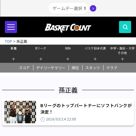
＞
TOP
>
孫正義
新着
Bリーグ
NBA
バスケ日本代表
中学・高校・大学
その他
＋
＋
＋
＋
＋
スコア
デイリーサマリー
順位
スタッツ
クラブ
孫正義
Bリーグのトップパートナーにソフトバンクが
決定！
2016/03/14 22:00