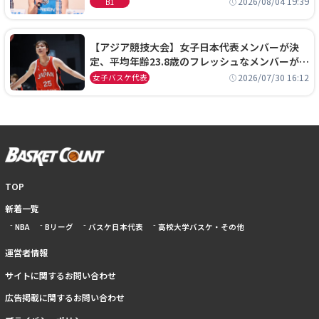
2026/08/04 19:39
B1
【アジア競技大会】女子日本代表メンバーが決
定、平均年齢23.8歳のフレッシュなメンバーが日
本開催の大舞台で頂点を狙う
2026/07/30 16:12
女子バスケ代表
TOP
新着一覧
NBA
Bリーグ
バスケ日本代表
高校大学バスケ・その他
運営者情報
サイトに関するお問い合わせ
広告掲載に関するお問い合わせ