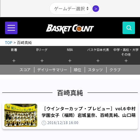
＞
TOP
>
百崎真純
新着
Bリーグ
NBA
バスケ日本代表
中学・高校・大学
その他
＋
＋
＋
＋
＋
スコア
デイリーサマリー
順位
スタッツ
クラブ
百崎真純
［ウインターカップ・プレビュー］vol.6 中村
学園女子（福岡）岩城里奈、百崎真純、山口萌
瑠「初の全国、集大成の大会」
2016/12/18 16:00