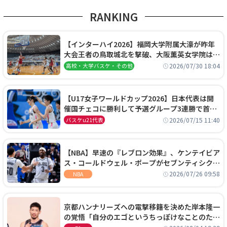
RANKING
【インターハイ2026】福岡大学附属大濠が昨年
大会王者の鳥取城北を撃破、大阪薫英女学院は岐
阜女子に完勝、大会3日目試合結果
2026/07/30 18:04
高校・大学バスケ・その他
【U17女子ワールドカップ2026】日本代表は開
催国チェコに勝利して予選グループ3連勝で首位
通過！準々決勝の相手はエジプトに決定
2026/07/15 11:40
バスケu21代表
【NBA】早速の『レブロン効果』、ケンテイビア
ス・コールドウェル・ポープがセブンティシクサ
ーズに1年契約で加入
2026/07/26 09:58
NBA
京都ハンナリーズへの電撃移籍を決めた岸本隆一
の覚悟「自分のエゴというちっぽけなことのため
に、京都に来たわけではない」