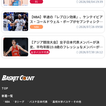
に、京都に来たわけではない」
2026/08/04 19:39
B1
【NBA】早速の『レブロン効果』、ケンテイビア
ス・コールドウェル・ポープがセブンティシクサ
ーズに1年契約で加入
2026/07/26 09:58
NBA
【アジア競技大会】女子日本代表メンバーが決
定、平均年齢23.8歳のフレッシュなメンバーが日
本開催の大舞台で頂点を狙う
2026/07/30 16:12
女子バスケ代表
TOP
新着一覧
NBA
Bリーグ
バスケ日本代表
高校大学バスケ・その他