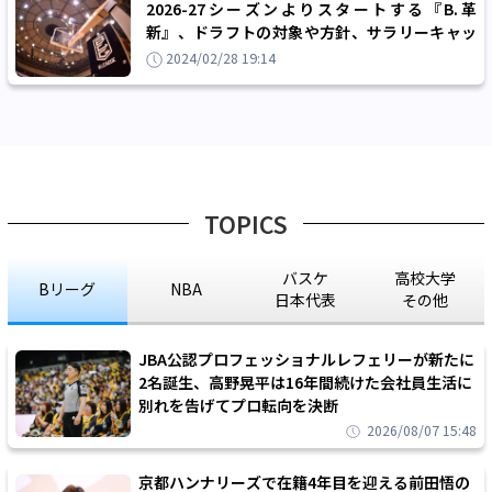
2026-27シーズンよりスタートする『B.革
新』、ドラフトの対象や方針、サラリーキャッ
プなど詳細が明らかに
2024/02/28 19:14
TOPICS
バスケ
高校大学
Bリーグ
NBA
日本代表
その他
JBA公認プロフェッショナルレフェリーが新たに
2名誕生、高野晃平は16年間続けた会社員生活に
別れを告げてプロ転向を決断
2026/08/07 15:48
京都ハンナリーズで在籍4年目を迎える前田悟の