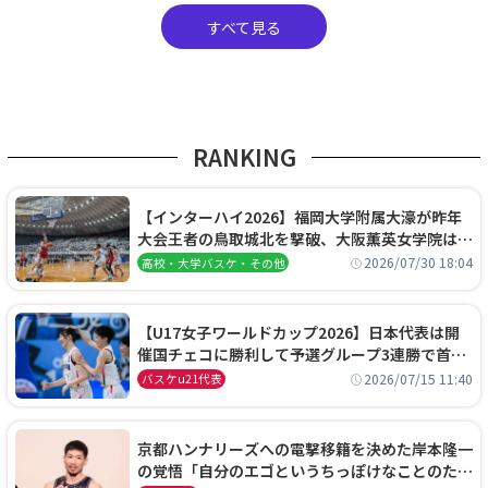
すべて見る
RANKING
【インターハイ2026】福岡大学附属大濠が昨年
大会王者の鳥取城北を撃破、大阪薫英女学院は岐
阜女子に完勝、大会3日目試合結果
2026/07/30 18:04
高校・大学バスケ・その他
【U17女子ワールドカップ2026】日本代表は開
催国チェコに勝利して予選グループ3連勝で首位
通過！準々決勝の相手はエジプトに決定
2026/07/15 11:40
バスケu21代表
京都ハンナリーズへの電撃移籍を決めた岸本隆一
の覚悟「自分のエゴというちっぽけなことのため