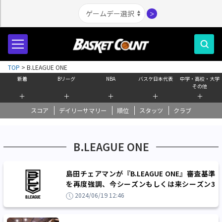
＞
TOP
>
B.LEAGUE ONE
新着
Bリーグ
NBA
バスケ日本代表
中学・高校・大学
その他
＋
＋
＋
＋
＋
スコア
デイリーサマリー
順位
スタッツ
クラブ
B.LEAGUE ONE
島田チェアマンが『B.LEAGUE ONE』審査基準
を再度強調、今シーズンもしくは来シーズン3
月時点で平均入場者数1500名以上がボーダー
2024/06/19 12:46