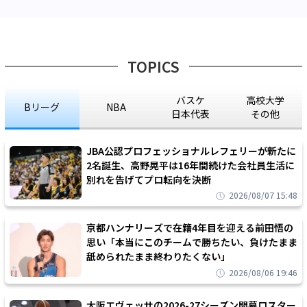
TOPICS
バスケ
高校大学
Bリーグ
NBA
日本代表
その他
JBA公認プロフェッショナルレフェリーが新たに
2名誕生、高野晃平は16年間続けた会社員生活に
別れを告げてプロ転向を決断
2026/08/07 15:48
京都ハンナリーズで在籍4年目を迎える前田悟の
思い「本当にこのチームで勝ちたい、負けたまま
舐められたまま終わりたくない」
2026/08/06 19:46
大阪エヴェッサの2026-27シーズン開幕ロスター