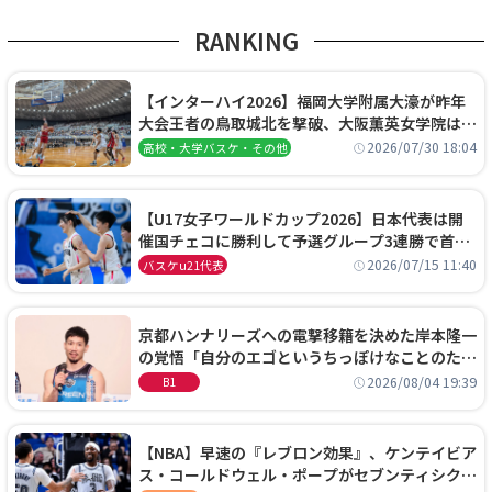
RANKING
【インターハイ2026】福岡大学附属大濠が昨年
大会王者の鳥取城北を撃破、大阪薫英女学院は岐
阜女子に完勝、大会3日目試合結果
2026/07/30 18:04
高校・大学バスケ・その他
【U17女子ワールドカップ2026】日本代表は開
催国チェコに勝利して予選グループ3連勝で首位
通過！準々決勝の相手はエジプトに決定
2026/07/15 11:40
バスケu21代表
京都ハンナリーズへの電撃移籍を決めた岸本隆一
の覚悟「自分のエゴというちっぽけなことのため
に、京都に来たわけではない」
2026/08/04 19:39
B1
【NBA】早速の『レブロン効果』、ケンテイビア
ス・コールドウェル・ポープがセブンティシクサ