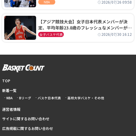
ーズに1年契約で加入
2026/07/26 09:58
NBA
【アジア競技大会】女子日本代表メンバーが決
定、平均年齢23.8歳のフレッシュなメンバーが日
本開催の大舞台で頂点を狙う
2026/07/30 16:12
女子バスケ代表
TOP
新着一覧
NBA
Bリーグ
バスケ日本代表
高校大学バスケ・その他
運営者情報
サイトに関するお問い合わせ
広告掲載に関するお問い合わせ