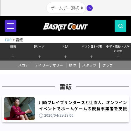
＞
TOP
>
雷飯
新着
Bリーグ
NBA
バスケ日本代表
中学・高校・大学
その他
＋
＋
＋
＋
＋
スコア
デイリーサマリー
順位
スタッツ
クラブ
雷飯
川崎ブレイブサンダースと辻直人、オンライン
イベントでホームゲームの飲食事業者を支援
「飲食店は絶対に守りたい！」
2020/04/29 13:00