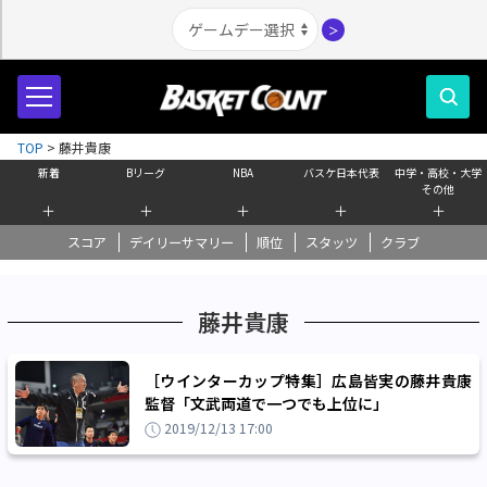
＞
TOP
>
藤井貴康
新着
Bリーグ
NBA
バスケ日本代表
中学・高校・大学
その他
＋
＋
＋
＋
＋
スコア
デイリーサマリー
順位
スタッツ
クラブ
藤井貴康
［ウインターカップ特集］広島皆実の藤井貴康
監督「文武両道で一つでも上位に」
2019/12/13 17:00