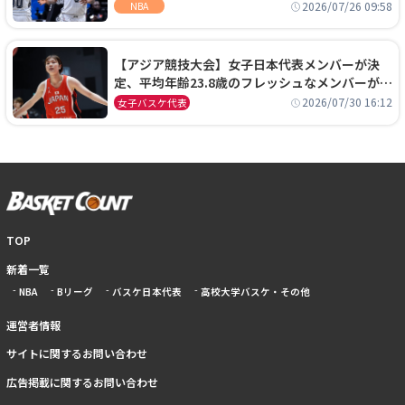
ーズに1年契約で加入
2026/07/26 09:58
NBA
【アジア競技大会】女子日本代表メンバーが決
定、平均年齢23.8歳のフレッシュなメンバーが日
本開催の大舞台で頂点を狙う
2026/07/30 16:12
女子バスケ代表
TOP
新着一覧
NBA
Bリーグ
バスケ日本代表
高校大学バスケ・その他
運営者情報
サイトに関するお問い合わせ
広告掲載に関するお問い合わせ