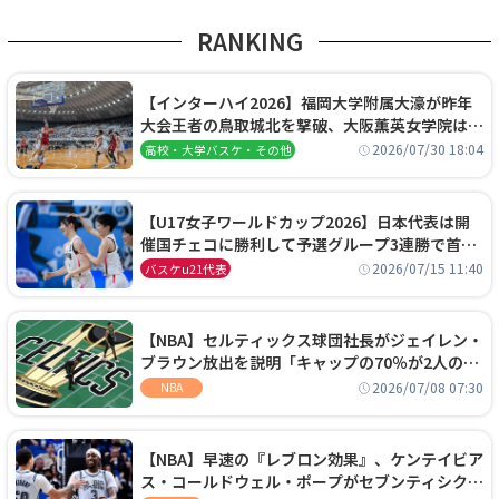
RANKING
【インターハイ2026】福岡大学附属大濠が昨年
大会王者の鳥取城北を撃破、大阪薫英女学院は岐
阜女子に完勝、大会3日目試合結果
2026/07/30 18:04
高校・大学バスケ・その他
【U17女子ワールドカップ2026】日本代表は開
催国チェコに勝利して予選グループ3連勝で首位
通過！準々決勝の相手はエジプトに決定
2026/07/15 11:40
バスケu21代表
【NBA】セルティックス球団社長がジェイレン・
ブラウン放出を説明「キャップの70％が2人の選
手に集中するチームでは勝てない」
2026/07/08 07:30
NBA
【NBA】早速の『レブロン効果』、ケンテイビア
ス・コールドウェル・ポープがセブンティシクサ