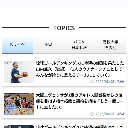
TOPICS
バスケ
高校大学
Bリーグ
NBA
日本代表
その他
琉球ゴールデンキングスに待望の帰還を果たした
山内盛久（後編）「1人のウチナーンチュとして
みんなが誇りに思えるチームにしていく」
2026/08/05 17:00
大阪エヴェッサが3度のアキレス腱断裂からの復
帰を目指す橋本拓哉と契約を締結「もう一度コー
トに立ちたい」
2026/08/05 14:54
琉球ゴールデンキングスに待望の帰還を果たした