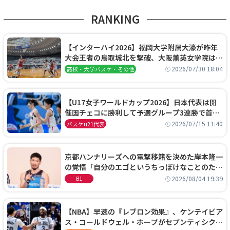
RANKING
【インターハイ2026】福岡大学附属大濠が昨年
大会王者の鳥取城北を撃破、大阪薫英女学院は岐
阜女子に完勝、大会3日目試合結果
2026/07/30 18:04
高校・大学バスケ・その他
【U17女子ワールドカップ2026】日本代表は開
催国チェコに勝利して予選グループ3連勝で首位
通過！準々決勝の相手はエジプトに決定
2026/07/15 11:40
バスケu21代表
京都ハンナリーズへの電撃移籍を決めた岸本隆一
の覚悟「自分のエゴというちっぽけなことのため
に、京都に来たわけではない」
2026/08/04 19:39
B1
【NBA】早速の『レブロン効果』、ケンテイビア
ス・コールドウェル・ポープがセブンティシクサ