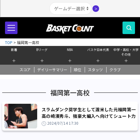
＞
TOP
>
福岡第一高校
新着
Bリーグ
NBA
バスケ日本代表
中学・高校・大学
その他
＋
＋
＋
＋
＋
スコア
デイリーサマリー
順位
スタッツ
クラブ
福岡第一高校
スラムダンク奨学生として渡米した元福岡第一
高の崎濱秀斗、強豪大編入へ向けてシュート力
を磨く「自信を持たないとやっていけない」
2024/07/14 17:30