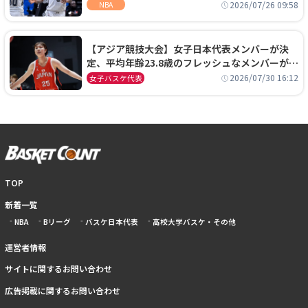
ーズに1年契約で加入
2026/07/26 09:58
NBA
【アジア競技大会】女子日本代表メンバーが決
定、平均年齢23.8歳のフレッシュなメンバーが日
本開催の大舞台で頂点を狙う
2026/07/30 16:12
女子バスケ代表
TOP
新着一覧
NBA
Bリーグ
バスケ日本代表
高校大学バスケ・その他
運営者情報
サイトに関するお問い合わせ
広告掲載に関するお問い合わせ