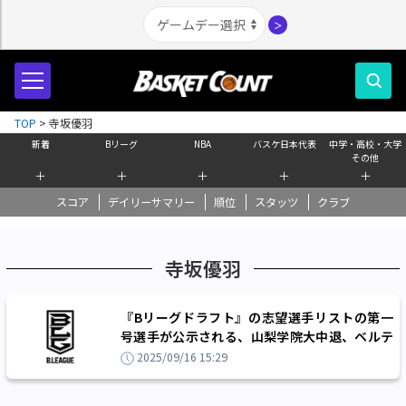
＞
TOP
>
寺坂優羽
新着
Bリーグ
NBA
バスケ日本代表
中学・高校・大学
その他
＋
＋
＋
＋
＋
スコア
デイリーサマリー
順位
スタッツ
クラブ
寺坂優羽
『Bリーグドラフト』の志望選手リストの第一
号選手が公示される、山梨学院大中退、ベルテ
ックス静岡練習生の寺坂優羽
2025/09/16 15:29