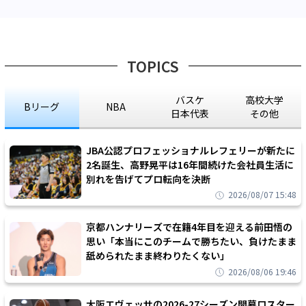
TOPICS
バスケ
高校大学
Bリーグ
NBA
日本代表
その他
JBA公認プロフェッショナルレフェリーが新たに
2名誕生、高野晃平は16年間続けた会社員生活に
別れを告げてプロ転向を決断
2026/08/07 15:48
京都ハンナリーズで在籍4年目を迎える前田悟の
思い「本当にこのチームで勝ちたい、負けたまま
舐められたまま終わりたくない」
2026/08/06 19:46
大阪エヴェッサの2026-27シーズン開幕ロスター