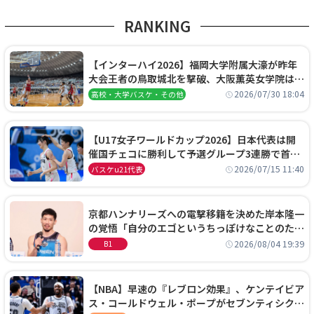
RANKING
【インターハイ2026】福岡大学附属大濠が昨年
大会王者の鳥取城北を撃破、大阪薫英女学院は岐
阜女子に完勝、大会3日目試合結果
2026/07/30 18:04
高校・大学バスケ・その他
【U17女子ワールドカップ2026】日本代表は開
催国チェコに勝利して予選グループ3連勝で首位
通過！準々決勝の相手はエジプトに決定
2026/07/15 11:40
バスケu21代表
京都ハンナリーズへの電撃移籍を決めた岸本隆一
の覚悟「自分のエゴというちっぽけなことのため
に、京都に来たわけではない」
2026/08/04 19:39
B1
【NBA】早速の『レブロン効果』、ケンテイビア
ス・コールドウェル・ポープがセブンティシクサ