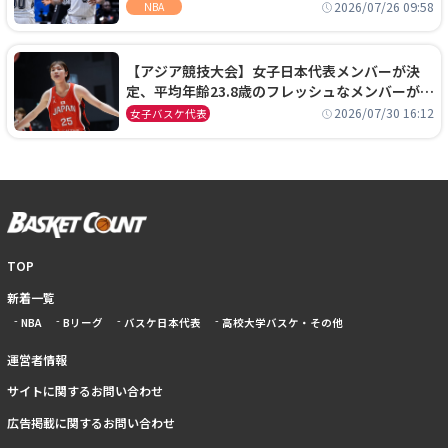
ーズに1年契約で加入
2026/07/26 09:58
NBA
【アジア競技大会】女子日本代表メンバーが決
定、平均年齢23.8歳のフレッシュなメンバーが日
本開催の大舞台で頂点を狙う
2026/07/30 16:12
女子バスケ代表
TOP
新着一覧
NBA
Bリーグ
バスケ日本代表
高校大学バスケ・その他
運営者情報
サイトに関するお問い合わせ
広告掲載に関するお問い合わせ