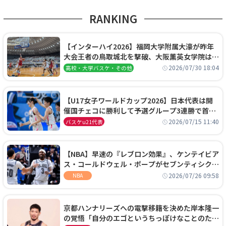
RANKING
【インターハイ2026】福岡大学附属大濠が昨年
大会王者の鳥取城北を撃破、大阪薫英女学院は岐
阜女子に完勝、大会3日目試合結果
2026/07/30 18:04
高校・大学バスケ・その他
【U17女子ワールドカップ2026】日本代表は開
催国チェコに勝利して予選グループ3連勝で首位
通過！準々決勝の相手はエジプトに決定
2026/07/15 11:40
バスケu21代表
【NBA】早速の『レブロン効果』、ケンテイビア
ス・コールドウェル・ポープがセブンティシクサ
ーズに1年契約で加入
2026/07/26 09:58
NBA
京都ハンナリーズへの電撃移籍を決めた岸本隆一
の覚悟「自分のエゴというちっぽけなことのため