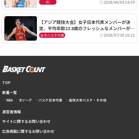
に、京都に来たわけではない」
2026/08/04 19:39
B1
【アジア競技大会】女子日本代表メンバーが決
定、平均年齢23.8歳のフレッシュなメンバーが日
本開催の大舞台で頂点を狙う
2026/07/30 16:12
女子バスケ代表
TOP
新着一覧
NBA
Bリーグ
バスケ日本代表
高校大学バスケ・その他
運営者情報
サイトに関するお問い合わせ
広告掲載に関するお問い合わせ