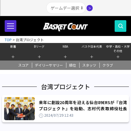
＞
TOP
>
台湾プロジェクト
新着
Bリーグ
NBA
バスケ日本代表
中学・高校・大学
その他
＋
＋
＋
＋
＋
スコア
デイリーサマリー
順位
スタッツ
クラブ
台湾プロジェクト
来年に創設20周年を迎える仙台89ERSが『台湾
プロジェクト』を始動、志村代表取締役社長
「未来の創造に貢献していくことが仙台の姿」
2024/07/29 12:43