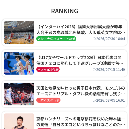
RANKING
【インターハイ2026】福岡大学附属大濠が昨年
大会王者の鳥取城北を撃破、大阪薫英女学院は岐
阜女子に完勝、大会3日目試合結果
2026/07/30 18:04
高校・大学バスケ・その他
【U17女子ワールドカップ2026】日本代表は開
催国チェコに勝利して予選グループ3連勝で首位
通過！準々決勝の相手はエジプトに決定
2026/07/15 11:40
バスケu21代表
天国と地獄を味わった男子日本代表、モンゴルの
エースにトリプル・ダブル級の活躍を許し残り
0.4秒に失点する悔しい敗戦
2026/08/09 16:01
日本バスケ代表
京都ハンナリーズへの電撃移籍を決めた岸本隆一
の覚悟「自分のエゴというちっぽけなことのため