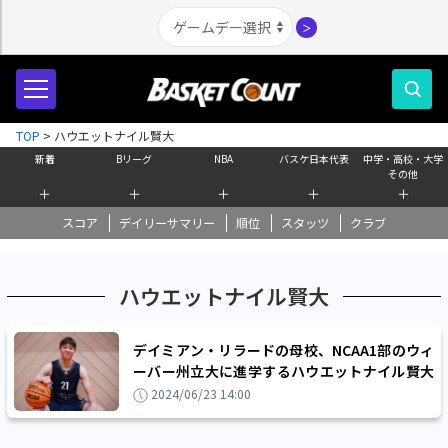
＞
TOP
>
ハウエットナイル賢大
新着
Bリーグ
NBA
バスケ日本代表
中学・高校・大学
その他
＋
＋
＋
＋
＋
スコア
デイリーサマリー
順位
スタッツ
クラブ
ハウエットナイル賢大
デイミアン・リラードの母校、NCAA1部のウィ
ーバー州立大に進学するハウエットナイル賢大
「NBAドラフトで名前を呼ばれるのが夢」
2024/06/23 14:00