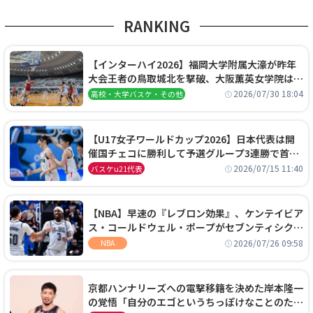
RANKING
【インターハイ2026】福岡大学附属大濠が昨年
大会王者の鳥取城北を撃破、大阪薫英女学院は岐
阜女子に完勝、大会3日目試合結果
2026/07/30 18:04
高校・大学バスケ・その他
【U17女子ワールドカップ2026】日本代表は開
催国チェコに勝利して予選グループ3連勝で首位
通過！準々決勝の相手はエジプトに決定
2026/07/15 11:40
バスケu21代表
【NBA】早速の『レブロン効果』、ケンテイビア
ス・コールドウェル・ポープがセブンティシクサ
ーズに1年契約で加入
2026/07/26 09:58
NBA
京都ハンナリーズへの電撃移籍を決めた岸本隆一
の覚悟「自分のエゴというちっぽけなことのため