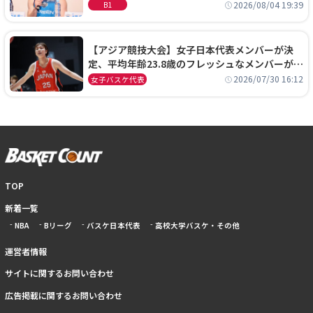
に、京都に来たわけではない」
2026/08/04 19:39
B1
【アジア競技大会】女子日本代表メンバーが決
定、平均年齢23.8歳のフレッシュなメンバーが日
本開催の大舞台で頂点を狙う
2026/07/30 16:12
女子バスケ代表
TOP
新着一覧
NBA
Bリーグ
バスケ日本代表
高校大学バスケ・その他
運営者情報
サイトに関するお問い合わせ
広告掲載に関するお問い合わせ