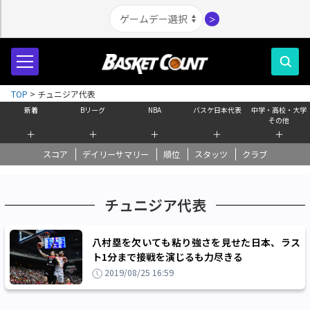
＞
TOP
>
チュニジア代表
新着
Bリーグ
NBA
バスケ日本代表
中学・高校・大学
その他
＋
＋
＋
＋
＋
スコア
デイリーサマリー
順位
スタッツ
クラブ
チュニジア代表
八村塁を欠いても粘り強さを見せた日本、ラス
ト1分まで接戦を演じるも力尽きる
2019/08/25 16:59