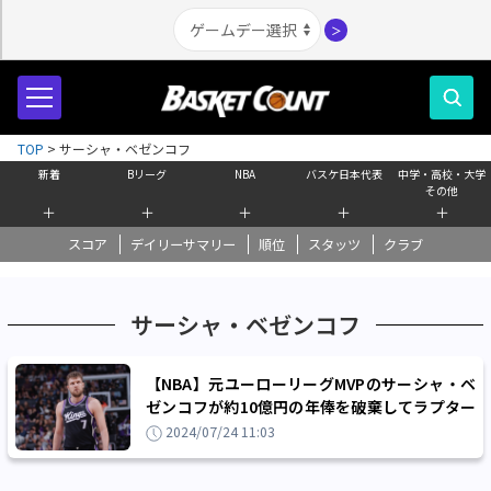
＞
TOP
>
サーシャ・ベゼンコフ
新着
Bリーグ
NBA
バスケ日本代表
中学・高校・大学
その他
＋
＋
＋
＋
＋
スコア
デイリーサマリー
順位
スタッツ
クラブ
サーシャ・ベゼンコフ
【NBA】元ユーローリーグMVPのサーシャ・ベ
ゼンコフが約10億円の年俸を破棄してラプター
ズを退団、NBA挑戦を1年で終える
2024/07/24 11:03