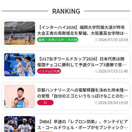
RANKING
【インターハイ2026】福岡大学附属大濠が昨年
大会王者の鳥取城北を撃破、大阪薫英女学院は岐
阜女子に完勝、大会3日目試合結果
2026/07/30 18:04
高校・大学バスケ・その他
【U17女子ワールドカップ2026】日本代表は開
催国チェコに勝利して予選グループ3連勝で首位
通過！準々決勝の相手はエジプトに決定
2026/07/15 11:40
バスケu21代表
京都ハンナリーズへの電撃移籍を決めた岸本隆一
の覚悟「自分のエゴというちっぽけなことのため
に、京都に来たわけではない」
2026/08/04 19:39
B1
【NBA】早速の『レブロン効果』、ケンテイビア
ス・コールドウェル・ポープがセブンティシクサ