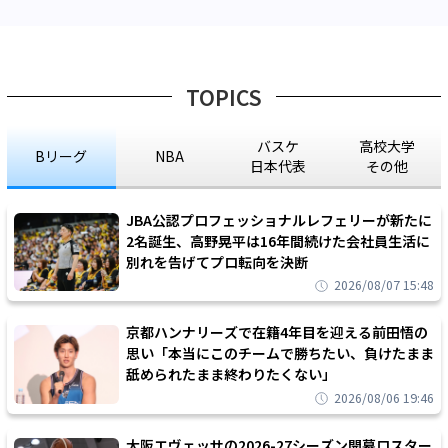
TOPICS
バスケ
高校大学
Bリーグ
NBA
日本代表
その他
JBA公認プロフェッショナルレフェリーが新たに
2名誕生、高野晃平は16年間続けた会社員生活に
別れを告げてプロ転向を決断
2026/08/07 15:48
京都ハンナリーズで在籍4年目を迎える前田悟の
思い「本当にこのチームで勝ちたい、負けたまま
舐められたまま終わりたくない」
2026/08/06 19:46
大阪エヴェッサの2026-27シーズン開幕ロスター