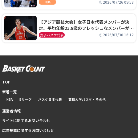
ーズに1年契約で加入
2026/07/26 09:58
NBA
【アジア競技大会】女子日本代表メンバーが決
定、平均年齢23.8歳のフレッシュなメンバーが日
本開催の大舞台で頂点を狙う
2026/07/30 16:12
女子バスケ代表
TOP
新着一覧
NBA
Bリーグ
バスケ日本代表
高校大学バスケ・その他
運営者情報
サイトに関するお問い合わせ
広告掲載に関するお問い合わせ