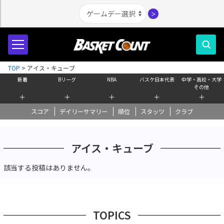
＞
TOP
>
アイス・キューブ
新着
Bリーグ
NBA
バスケ日本代表
中学・高校・大学
その他
＋
＋
＋
＋
＋
スコア
デイリーサマリー
順位
スタッツ
クラブ
アイス・キューブ
該当する投稿はありません。
TOPICS