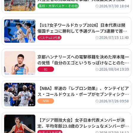
阜女子に完勝、大会3日目試合結果
2026/07/30 18:04
高校・大学バスケ・その他
【U17女子ワールドカップ2026】日本代表は開
催国チェコに勝利して予選グループ3連勝で首位
通過！準々決勝の相手はエジプトに決定
2026/07/15 11:40
バスケu21代表
京都ハンナリーズへの電撃移籍を決めた岸本隆一
の覚悟「自分のエゴというちっぽけなことのため
に、京都に来たわけではない」
2026/08/04 19:39
B1
【NBA】早速の『レブロン効果』、ケンテイビア
ス・コールドウェル・ポープがセブンティシクサ
ーズに1年契約で加入
2026/07/26 09:58
NBA
【アジア競技大会】女子日本代表メンバーが決
定、平均年齢23.8歳のフレッシュなメンバーが日
本開催の大舞台で頂点を狙う
2026/07/30 16:12
女子バスケ代表