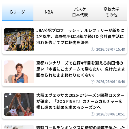
バスケ
高校大学
Bリーグ
NBA
日本代表
その他
JBA公認プロフェッショナルレフェリーが新たに
2名誕生、高野晃平は16年間続けた会社員生活に
別れを告げてプロ転向を決断
2026/08/07 15:48
京都ハンナリーズで在籍4年目を迎える前田悟の
思い「本当にこのチームで勝ちたい、負けたまま
舐められたまま終わりたくない」
2026/08/06 19:46
大阪エヴェッサの2026-27シーズン開幕ロスター
が確定、『DOG FIGHT』のチームカルチャーを
推し進めて結果を求めるシーズンへ
2026/08/06 10:51
琉球ゴールデンキングスに待望の帰還を果たした