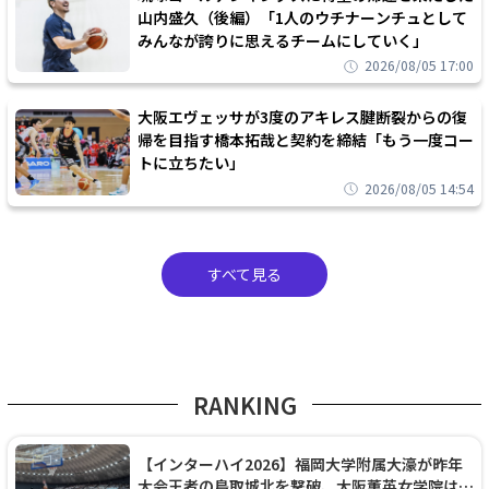
山内盛久（後編）「1人のウチナーンチュとして
みんなが誇りに思えるチームにしていく」
2026/08/05 17:00
大阪エヴェッサが3度のアキレス腱断裂からの復
帰を目指す橋本拓哉と契約を締結「もう一度コー
トに立ちたい」
2026/08/05 14:54
すべて見る
RANKING
【インターハイ2026】福岡大学附属大濠が昨年
大会王者の鳥取城北を撃破、大阪薫英女学院は岐