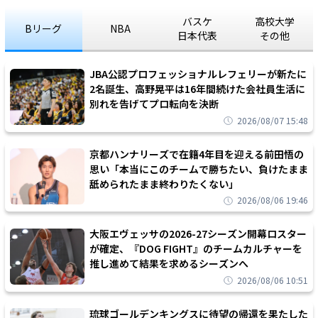
バスケ
高校大学
Bリーグ
NBA
日本代表
その他
JBA公認プロフェッショナルレフェリーが新たに
2名誕生、高野晃平は16年間続けた会社員生活に
別れを告げてプロ転向を決断
2026/08/07 15:48
京都ハンナリーズで在籍4年目を迎える前田悟の
思い「本当にこのチームで勝ちたい、負けたまま
舐められたまま終わりたくない」
2026/08/06 19:46
大阪エヴェッサの2026-27シーズン開幕ロスター
が確定、『DOG FIGHT』のチームカルチャーを
推し進めて結果を求めるシーズンへ
2026/08/06 10:51
琉球ゴールデンキングスに待望の帰還を果たした