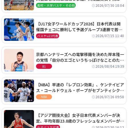
阜女子に完勝、大会3日目試合結果
2026/07/30 18:04
高校・大学バスケ・その他
【U17女子ワールドカップ2026】日本代表は開
催国チェコに勝利して予選グループ3連勝で首位
通過！準々決勝の相手はエジプトに決定
2026/07/15 11:40
バスケu21代表
京都ハンナリーズへの電撃移籍を決めた岸本隆一
の覚悟「自分のエゴというちっぽけなことのため
に、京都に来たわけではない」
2026/08/04 19:39
B1
【NBA】早速の『レブロン効果』、ケンテイビア
ス・コールドウェル・ポープがセブンティシクサ
ーズに1年契約で加入
2026/07/26 09:58
NBA
【アジア競技大会】女子日本代表メンバーが決
定、平均年齢23.8歳のフレッシュなメンバーが日
本開催の大舞台で頂点を狙う
2026/07/30 16:12
女子バスケ代表