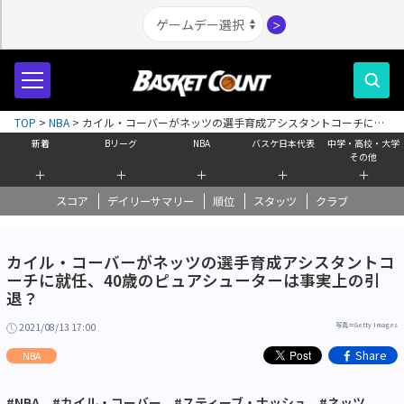
＞
TOP
>
NBA
>
カイル・コーバーがネッツの選手育成アシスタントコーチに就
任、40歳のピュアシューターは事実上の引退？
新着
Bリーグ
NBA
バスケ日本代表
中学・高校・大学
その他
＋
＋
＋
＋
＋
スコア
デイリーサマリー
順位
スタッツ
クラブ
カイル・コーバーがネッツの選手育成アシスタントコ
ーチに就任、40歳のピュアシューターは事実上の引
退？
2021/08/13 17:00
写真＝Getty Images
Share
NBA
#NBA
#カイル・コーバー
#スティーブ・ナッシュ
#ネッツ