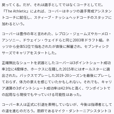
戻ってくる。だが、それは選手としてではなくコーチとしてだ。
『The Athletic』によれば、コーバーはネッツの選手育成アシスタン
トコーチに就任し、スティーブ・ナッシュヘッドコーチのスタッフに
加わるという。
コーバーは豊作の年と言われた、レブロン・ジェームズやカーメロ・
アンソニー、ドウェイン・ウェイドらと同じ2003年ドラフト組。ネ
ッツから全体51位で指名されたが直後に解雇され、セブンティシク
サーズでキャリアをスタートした。
正確無比なシュートを武器としたコーバーは3ポイントシュート成功
率1位に4度輝き、ホークスに在籍した2015年にはオールスターに選
出された。バックスでプレーした2019-20シーズンを最後にプレーし
ておらず、体力の衰えを感じていたかもしれない。それでも、キャリ
ア通算の3ポイントシュート成功率は42.9％と高く、ワンポイントで
の起用なら現役でもやっていける可能性はあった。
コーバー本人は正式に引退を表明していないが、今後は指導者として
の道を進むのだろう。恩師であるマイク・ダントーニアシスタントコ