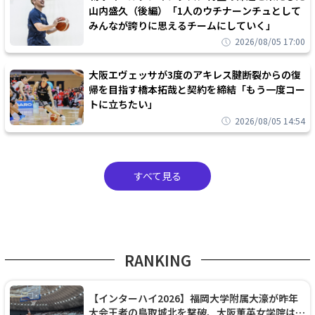
山内盛久（後編）「1人のウチナーンチュとして
みんなが誇りに思えるチームにしていく」
2026/08/05 17:00
大阪エヴェッサが3度のアキレス腱断裂からの復
帰を目指す橋本拓哉と契約を締結「もう一度コー
トに立ちたい」
2026/08/05 14:54
すべて見る
RANKING
【インターハイ2026】福岡大学附属大濠が昨年
大会王者の鳥取城北を撃破、大阪薫英女学院は岐