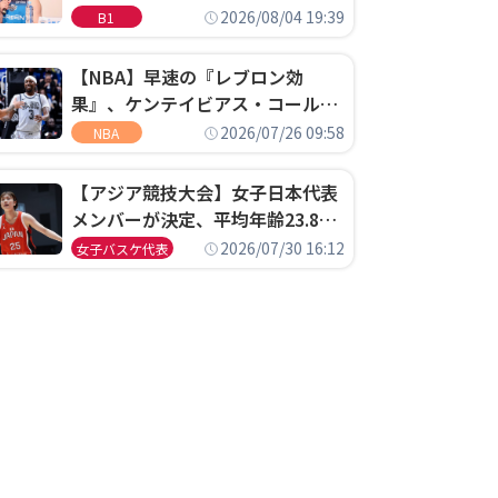
ゴというちっぽけなことのため
2026/08/04 19:39
B1
に、京都に来たわけではない」
【NBA】早速の『レブロン効
果』、ケンテイビアス・コールド
ウェル・ポープがセブンティシク
2026/07/26 09:58
NBA
サーズに1年契約で加入
【アジア競技大会】女子日本代表
メンバーが決定、平均年齢23.8歳
のフレッシュなメンバーが日本開
2026/07/30 16:12
女子バスケ代表
催の大舞台で頂点を狙う