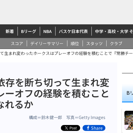
新着
Bリーグ
NBA
バスケ日本代表
中学・高校・大学 
スコア
デイリーサマリー
順位
スタッツ
クラブ
て生まれ変わったホークスはプレーオフの経験を積むことで『常勝チー
依存を断ち切って生まれ変
レーオフの経験を積むこと
B
なれるか
構成＝鈴木健一郎 写真＝Getty Images
Share