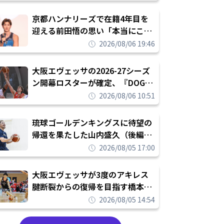
れを告げてプロ転向を決断
京都ハンナリーズで在籍4年目を
迎える前田悟の思い「本当にこの
チームで勝ちたい、負けたまま舐
2026/08/06 19:46
められたまま終わりたくない」
大阪エヴェッサの2026-27シーズ
ン開幕ロスターが確定、『DOG
FIGHT』のチームカルチャーを推
2026/08/06 10:51
し進めて結果を求めるシーズンへ
琉球ゴールデンキングスに待望の
帰還を果たした山内盛久（後編）
「1人のウチナーンチュとしてみ
2026/08/05 17:00
んなが誇りに思えるチームにして
いく」
大阪エヴェッサが3度のアキレス
腱断裂からの復帰を目指す橋本拓
哉と契約を締結「もう一度コート
2026/08/05 14:54
に立ちたい」