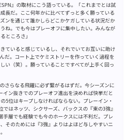
ESPN』の取材にこう語っている。「これまでとは試
の成長だ。ここ何年かに比べてずっと多く勝っている
ーズンを通じて誰かしらどこかケガしている状況だか
ろうね。でも今はプレーオフに集中したい。みんなが
いるところさ」
できていると感じているし、それでいてお互いに助け
なんだ。コート上でケミストリーを作っていく過程を
楽しい（笑）。勝っていることですべてが上手く回っ
降のさらなる飛躍に必ず繋がるはずだ。今シーズンに
ーイン抜きでのプレーオフ進出を決めれば快挙だと
の5位はキープしなければならない。プレーイン・
位ではネッツ、シクサーズ、バックスの『東の3強』
選手層でも経験でも今のホークスには不利だ。プレ
、そのためには『3強』よりはよほど与しやすいニ
い。