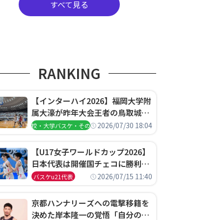
すべて見る
RANKING
【インターハイ2026】福岡大学附
属大濠が昨年大会王者の鳥取城北
を撃破、大阪薫英女学院は岐阜女
2026/07/30 18:04
高校・大学バスケ・その他
子に完勝、大会3日目試合結果
【U17女子ワールドカップ2026】
日本代表は開催国チェコに勝利し
て予選グループ3連勝で首位通
2026/07/15 11:40
バスケu21代表
過！準々決勝の相手はエジプトに
決定
京都ハンナリーズへの電撃移籍を
決めた岸本隆一の覚悟「自分のエ