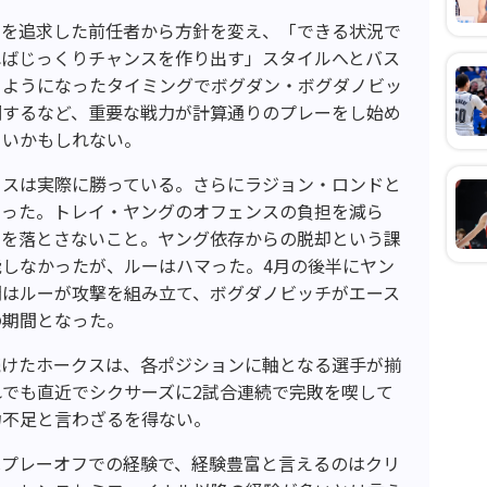
ケを追求した前任者から方針を変え、「できる状況で
ればじっくりチャンスを作り出す」スタイルへとバス
るようになったタイミングでボグダン・ボグダノビッ
調するなど、重要な戦力が計算通りのプレーをし始め
きいかもしれない。
クスは実際に勝っている。さらにラジョン・ロンドと
いった。トレイ・ヤングのオフェンスの負担を減ら
いを落とさないこと。ヤング依存からの脱却という課
しなかったが、ルーはハマった。4月の後半にヤン
間はルーが攻撃を組み立て、ボグダノビッチがエース
の期間となった。
を続けたホークスは、各ポジションに軸となる選手が揃
でも直近でシクサーズに2試合連続で完敗を喫して
力不足と言わざるを得ない。
はプレーオフでの経験で、経験豊富と言えるのはクリ