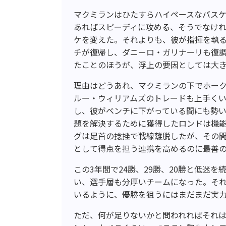
マクミランはひたすらハイペースなバス
あればスピーディに攻める、そうでなけ
ケを変えた。それよりも、彼が指揮を執
チが復帰し、ダニーロ・ガリナーリも復
たことのほうが、浮上の要因としては大
理由はどうあれ、マクミランの下でホー
ルー・ウィリアムズのトレードも上手く
し、彼がベンチに下がっている間にも勢
題を解決するために獲得したロンドは機能
グは足首の捻挫で戦線離脱したが、その
として得点を担う連携を高めるのに最善
この3年間で24勝、29勝、20勝と低迷
い、選手層も分厚いチームになった。それ
いるように、優勝を狙うにはまだまだ実
ただ、何が足りないかと問われればそれ