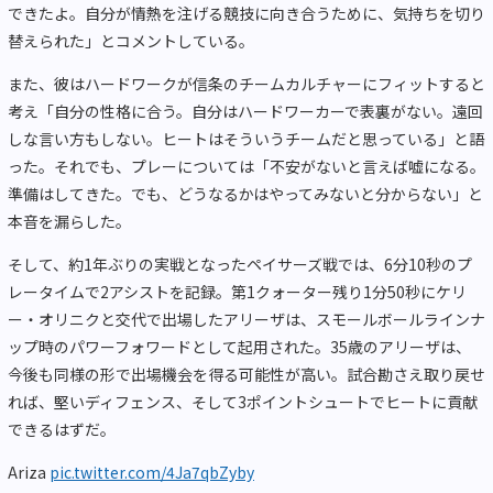
できたよ。自分が情熱を注げる競技に向き合うために、気持ちを切り
替えられた」とコメントしている。
また、彼はハードワークが信条のチームカルチャーにフィットすると
考え「自分の性格に合う。自分はハードワーカーで表裏がない。遠回
しな言い方もしない。ヒートはそういうチームだと思っている」と語
った。それでも、プレーについては「不安がないと言えば嘘になる。
準備はしてきた。でも、どうなるかはやってみないと分からない」と
本音を漏らした。
そして、約1年ぶりの実戦となったペイサーズ戦では、6分10秒のプ
レータイムで2アシストを記録。第1クォーター残り1分50秒にケリ
ー・オリニクと交代で出場したアリーザは、スモールボールラインナ
ップ時のパワーフォワードとして起用された。35歳のアリーザは、
今後も同様の形で出場機会を得る可能性が高い。試合勘さえ取り戻せ
れば、堅いディフェンス、そして3ポイントシュートでヒートに貢献
できるはずだ。
Ariza
pic.twitter.com/4Ja7qbZyby