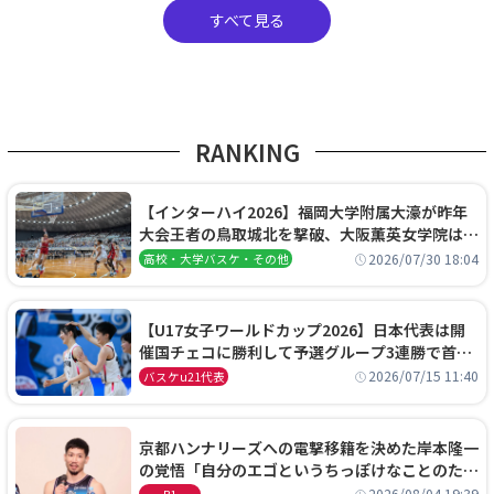
すべて見る
RANKING
【インターハイ2026】福岡大学附属大濠が昨年
大会王者の鳥取城北を撃破、大阪薫英女学院は岐
阜女子に完勝、大会3日目試合結果
2026/07/30 18:04
高校・大学バスケ・その他
【U17女子ワールドカップ2026】日本代表は開
催国チェコに勝利して予選グループ3連勝で首位
通過！準々決勝の相手はエジプトに決定
2026/07/15 11:40
バスケu21代表
京都ハンナリーズへの電撃移籍を決めた岸本隆一
の覚悟「自分のエゴというちっぽけなことのため
に、京都に来たわけではない」