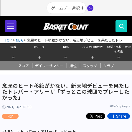
＞
TOP
>
NBA
>
念願のヒート移籍がかない、新天地デビューを果たしたトレバ
ー・アリーザ「ずっとこの球団でプレーしたかった」
新着
Bリーグ
NBA
バスケ日本代表
中学・高校・大学
その他
＋
＋
＋
＋
＋
スコア
デイリーサマリー
順位
スタッツ
クラブ
念願のヒート移籍がかない、新天地デビューを果たし
たトレバー・アリーザ「ずっとこの球団でプレーした
かった」
2021/03/21 07:30
写真＝Getty Images
Share
NBA
#NBA
#トレバー・アリーザ
#ヒート