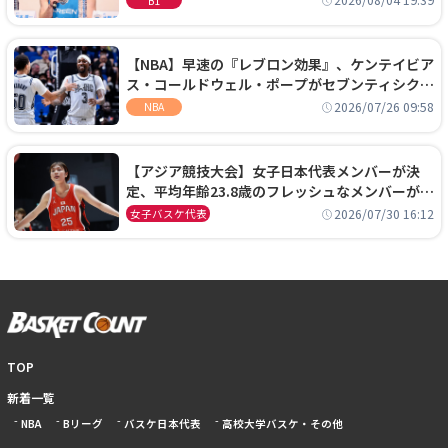
2026/08/04 19:39
B1
【NBA】早速の『レブロン効果』、ケンテイビア
ス・コールドウェル・ポープがセブンティシクサ
ーズに1年契約で加入
2026/07/26 09:58
NBA
【アジア競技大会】女子日本代表メンバーが決
定、平均年齢23.8歳のフレッシュなメンバーが日
本開催の大舞台で頂点を狙う
2026/07/30 16:12
女子バスケ代表
TOP
新着一覧
NBA
Bリーグ
バスケ日本代表
高校大学バスケ・その他