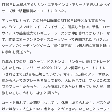
月19日に本拠地アメリカン・エアラインズ・アリーナで行われたペイ
サーズ戦で移籍後初めてコートに立った。
アリーザにとって、この試合は昨年の3月10日以来となる実戦だっ
た。昨シーズンはトレイルブレイザーズに所属した彼は、新型コロナ
ウイルスの感染拡大でレギュラーシーズンが中断されてからプレーせ
ず、昨夏にオーランドのディズニーリゾートで再開された『バブル』
シーズンのシーディングゲーム（順位決定戦）も個人的な事情を理由
に参加を見送った。
昨年のオフの間にロケッツ、ピストンズ、サンダーに続けてトレード
されたものの、アリーザは2020-21シーズン開幕からヒートにトレー
ドされるまで1試合も出場していない。マイアミ出身のアリーザは以
前から地元でのプレーを希望しており、入団会見では「ずっとこの球
団でプレーしたかった。いつか所属してみたいと思っていたんだ。家
族もいるし、うれしいよ」と語った。
コートを離れていた期間については「休養にあてられたし、バスケだ
けではなくて人生について考えることができた。いろいろとリセット