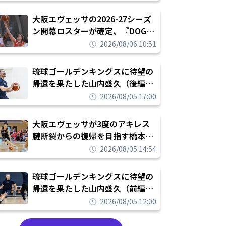
められたまま終わりたくない」
大阪エヴェッサの2026-27シーズ
ン開幕ロスターが確定、『DOG
FIGHT』のチームカルチャーを推
2026/08/06 10:51
し進めて結果を求めるシーズンへ
琉球ゴールデンキングスに待望の
帰還を果たした山内盛久（後編）
「1人のウチナーンチュとしてみ
2026/08/05 17:00
んなが誇りに思えるチームにして
いく」
大阪エヴェッサが3度のアキレス
腱断裂からの復帰を目指す橋本拓
哉と契約を締結「もう一度コート
2026/08/05 14:54
に立ちたい」
琉球ゴールデンキングスに待望の
帰還を果たした山内盛久（前編）
「キングスが積み上げてきたもの
2026/08/05 12:00
を次の世代に繋いでいくのがやり
甲斐」