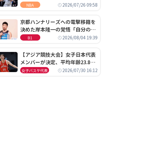
ウェル・ポープがセブンティシク
2026/07/26 09:58
NBA
サーズに1年契約で加入
京都ハンナリーズへの電撃移籍を
決めた岸本隆一の覚悟「自分のエ
ゴというちっぽけなことのため
2026/08/04 19:39
B1
に、京都に来たわけではない」
【アジア競技大会】女子日本代表
メンバーが決定、平均年齢23.8歳
のフレッシュなメンバーが日本開
2026/07/30 16:12
女子バスケ代表
催の大舞台で頂点を狙う