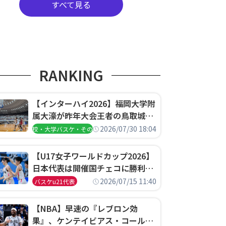
すべて見る
RANKING
【インターハイ2026】福岡大学附
属大濠が昨年大会王者の鳥取城北
を撃破、大阪薫英女学院は岐阜女
2026/07/30 18:04
高校・大学バスケ・その他
子に完勝、大会3日目試合結果
【U17女子ワールドカップ2026】
日本代表は開催国チェコに勝利し
て予選グループ3連勝で首位通
2026/07/15 11:40
バスケu21代表
過！準々決勝の相手はエジプトに
決定
【NBA】早速の『レブロン効
果』、ケンテイビアス・コールド