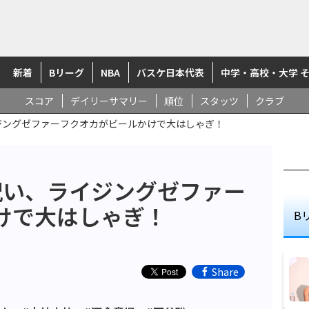
新着
Bリーグ
NBA
バスケ日本代表
中学・高校・大学 
スコア
デイリーサマリー
順位
スタッツ
クラブ
イジングゼファーフクオカがビールかけで大はしゃぎ！
祝い、ライジングゼファー
けで大はしゃぎ！
B
Share