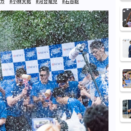
オカ
#小林大祐
#河合竜児
#石谷聡