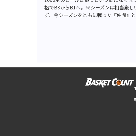
格でB3からB1へ。来シーズンは相当厳
ず、今シーズンをともに戦った『仲間』