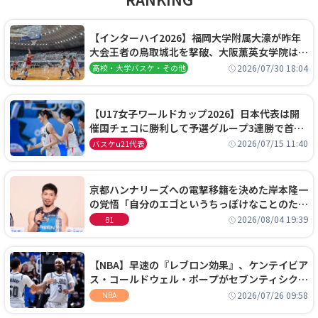
【インターハイ2026】福岡大学附属大濠が昨年
大会王者の鳥取城北を撃破、大阪薫英女学院は岐
阜女子に完勝、大会3日目試合結果
2026/07/30 18:04
高校・大学バスケ・その他
【U17女子ワールドカップ2026】日本代表は開
催国チェコに勝利して予選グループ3連勝で首位
通過！準々決勝の相手はエジプトに決定
2026/07/15 11:40
バスケu21代表
京都ハンナリーズへの電撃移籍を決めた岸本隆一
の覚悟「自分のエゴというちっぽけなことのため
に、京都に来たわけではない」
2026/08/04 19:39
B1
【NBA】早速の『レブロン効果』、ケンテイビア
ス・コールドウェル・ポープがセブンティシクサ
ーズに1年契約で加入
2026/07/26 09:58
NBA