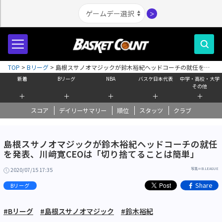
＞
TOP
>
Bリーグ
>
島根スサノオマジックが鈴木裕紀ヘッドコーチの就任を発
表、川﨑寛CEOは「切り捨てることは簡単」
新着
Bリーグ
NBA
バスケ日本代表
中学・高校・大学
その他
＋
＋
＋
＋
＋
スコア
デイリーサマリー
順位
スタッツ
クラブ
島根スサノオマジックが鈴木裕紀ヘッドコーチの就任
を発表、川﨑寛CEOは「切り捨てることは簡単」
2020/07/15 17:35
写真＝B.LEAGUE
Share
Bリーグ
#Bリーグ
#島根スサノオマジック
#鈴木裕紀