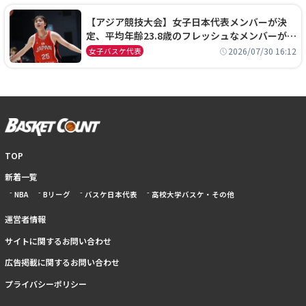
【アジア競技大会】女子日本代表メンバーが決
定、平均年齢23.8歳のフレッシュなメンバーが日
本開催の大舞台で頂点を狙う
2026/07/30 16:12
女子バスケ代表
TOP
新着一覧
NBA
Bリーグ
バスケ日本代表
高校大学バスケ・その他
運営者情報
サイトに関するお問い合わせ
広告掲載に関するお問い合わせ
プライバシーポリシー