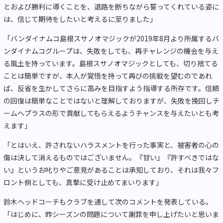
とおよび勝利に導くことを、退路を断ちながら誓ってくれている姿に
は、信じて期待をしたいと考えるに至りました」
「バンダイナムコ島根スサノオマジックが2019年8月より所属するバ
ンダイナムコグループは、失敗をしても、再チャレンジの機会を与え
る風土を持っています。島根スサノオマジックとしても、切り捨てる
ことは簡単ですが、本人が覚悟を持って再びの挑戦を望むのであれ
ば、反省を生かしてさらに高みを目指すよう指導する所存です。信頼
の回復は簡単なことではないと理解しておりますが、失敗を挽回しチ
ームへプラスの形で貢献してもらえるようチャンスを与えたいとも考
えます」
「とはいえ、許されないハラスメントを行った事実と、被害者の心の
傷は決して消えるものではございません。『甘い』『許すべきではな
い』というお叱りやご意見があることは承知しており、それは我々フ
ロント側としても、真摯に受け止めてまいります」
鈴木ヘッドコーチもクラブを通して次のコメントを発表している。
「はじめに、昨シーズンの問題について謝罪を申し上げたいと思いま