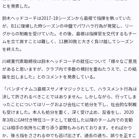
とを発表した。
鈴木ヘッドコーチは2017-18シーズンから島根で指揮を執っていた
が、B1に復帰した昨シーズンの中盤でパワハラ行為が発覚し、リー
グからの制裁を受けていた。その後、島根は指揮官を交代するもチー
ムを立て直すことは難しく、11勝30敗と大きく負け越してシーズン
を終えた。
川﨑寛代表取締役は鈴木ヘッドコーチの就任について「様々なご意見
があると思いますが、クラブ内で多数の検討を重ねたうえで、この結
論を出しました」とのコメントを発表している。
「バンダイナムコ島根スサノオマジックとして、ハラスメント行為は
決して許されるべきことではありません。しかしながら、行ってしま
ったことについてはリーグおよび会社にて処分を下し、社会的な制裁
も受けました。本人も処分を重く、深く受け止め、反省をし、2020
年3月にGM付き特任コーチとして就任した以降のチーム内での言動
には相手の気持ちに寄り添う姿勢もみられております。そればかり
か、後ろ指をさされる中でも逃げ出さず、過去の過ち、誤りを正すこ