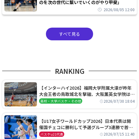
のを次の世代に繋いでいくのがやり甲斐」
2026/08/05 12:00
すべて見る
RANKING
【インターハイ2026】福岡大学附属大濠が昨年
大会王者の鳥取城北を撃破、大阪薫英女学院は岐
阜女子に完勝、大会3日目試合結果
2026/07/30 18:04
高校・大学バスケ・その他
【U17女子ワールドカップ2026】日本代表は開
催国チェコに勝利して予選グループ3連勝で首位
通過！準々決勝の相手はエジプトに決定
2026/07/15 11:40
バスケu21代表