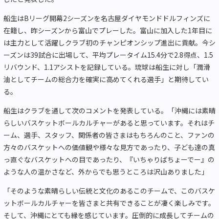
船生はBリーグ開幕2シーズンを名古屋ダイヤモンドドルフィンズに
在籍し、昨シーズンから富山でプレーした。富山に加入した1年目に
は主力として活躍しクラブ初のチャンピオンシップ進出に貢献。今シ
ーズンは39試合に出場して、平均プレータイム15.4分で2.8得点、1.5
リバウンド、1.1アシストを記録している。琉球は船生に対し「潤滑
油としてチームの総合力を確実に高めてくれる選手」と期待してい
る。
船生はクラブを通して次のコメントを発表している。「沖縄には素晴
らしいバスケットボールカルチャーがあると思っています。それはチ
ーム、選手、スタッフ、関係者の皆さまはもちろんのこと、ファンの
方々のバスケットへの価値観や様々な見方であったり、子ども達の真
っ直ぐなバスケットへの目であったり、『いちゃりばちょーでー』の
ような人の温かさなど、外からでも思うところは沢山ありました」
「そのような素晴らしい伝統と文化のあるこのチームで、このバスケ
ットボールカルチャーを皆さまと共有できることが凄く楽しみです。
そして、沖縄にとても縁を感じています。圧倒的に成長してチームの