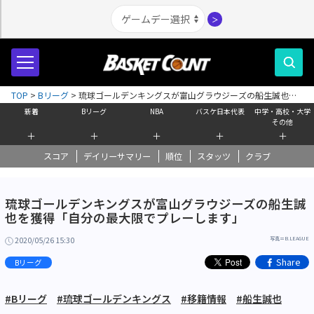
＞
TOP
>
Bリーグ
>
琉球ゴールデンキングスが富山グラウジーズの船生誠也を
獲得「自分の最大限でプレーします」
新着
Bリーグ
NBA
バスケ日本代表
中学・高校・大学
その他
＋
＋
＋
＋
＋
スコア
デイリーサマリー
順位
スタッツ
クラブ
琉球ゴールデンキングスが富山グラウジーズの船生誠
也を獲得「自分の最大限でプレーします」
2020/05/26 15:30
写真＝B.LEAGUE
Share
Bリーグ
#Bリーグ
#琉球ゴールデンキングス
#移籍情報
#船生誠也