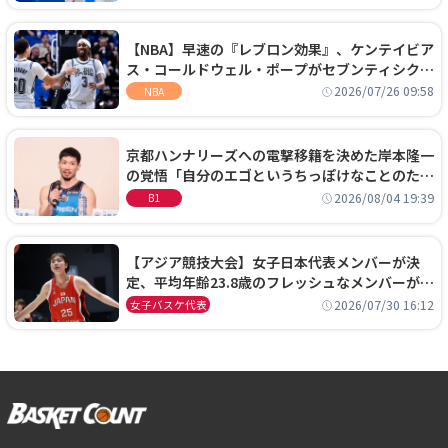
【NBA】早速の『レブロン効果』、ケンテイビア
ス・コールドウェル・ポープがセブンティシクサ
ーズに1年契約で加入
2026/07/26 09:58
NBA
京都ハンナリーズへの電撃移籍を決めた岸本隆一
の覚悟「自分のエゴというちっぽけなことのため
に、京都に来たわけではない」
2026/08/04 19:39
B1
【アジア競技大会】女子日本代表メンバーが決
定、平均年齢23.8歳のフレッシュなメンバーが日
本開催の大舞台で頂点を狙う
2026/07/30 16:12
女子バスケ代表