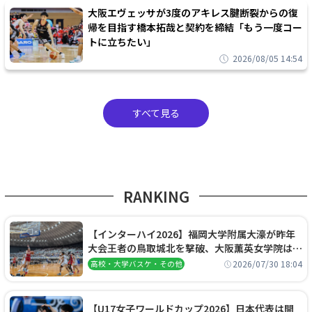
大阪エヴェッサが3度のアキレス腱断裂からの復
帰を目指す橋本拓哉と契約を締結「もう一度コー
トに立ちたい」
2026/08/05 14:54
すべて見る
RANKING
【インターハイ2026】福岡大学附属大濠が昨年
大会王者の鳥取城北を撃破、大阪薫英女学院は岐
阜女子に完勝、大会3日目試合結果
2026/07/30 18:04
高校・大学バスケ・その他
【U17女子ワールドカップ2026】日本代表は開