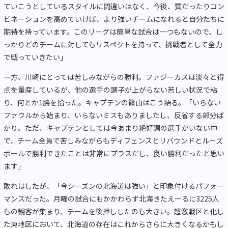
ていこうとしているスタイルに間違いはなく、今後、質だったりコン
ビネーションを高めていけば、より強いチームになれると自分たちに
期待を持っています。このリーグは簡単な試合は一つもないので、し
っかりどのチームに対してもリスペクトを持って、挑戦者として全力
で戦っていきたい」
一方、川崎にとっては苦しみながらの勝利。ファジーカスは淡々と得
点を量産しているが、他の選手の調子が上がらない苦しい状況で粘
り、何とか1勝を拾った。キャプテンの篠山はこう語る。「いらない
ファウルから始まり、いらないミスもありましたし、反省する部分ば
かり。ただ、キャプテンとしては今あまり絶好調の選手がいない中
で、チーム全員で苦しみながらもディフェンスとリバウンドとルーズ
ボールで勝利できたことは非常にプラスだし、良い勝利だったと思い
ます」
敗れはしたが、「今シーズンの北海道は強い」と印象付けるパフォー
マンスだった。月曜の試合にもかかわらず北海きたえーるに3225人
もの観客が集まり、チームを後押ししたのも大きい。超激戦区と化し
た東地区において、北海道の存在はこれからさらに大きくなるかもし