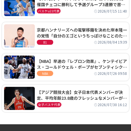
催国チェコに勝利して予選グループ3連勝で首位
通過！準々決勝の相手はエジプトに決定
2026/07/15 11:40
バスケu21代表
京都ハンナリーズへの電撃移籍を決めた岸本隆一
の覚悟「自分のエゴというちっぽけなことのため
に、京都に来たわけではない」
2026/08/04 19:39
B1
【NBA】早速の『レブロン効果』、ケンテイビア
ス・コールドウェル・ポープがセブンティシクサ
ーズに1年契約で加入
2026/07/26 09:58
NBA
【アジア競技大会】女子日本代表メンバーが決
定、平均年齢23.8歳のフレッシュなメンバーが日
本開催の大舞台で頂点を狙う
2026/07/30 16:12
女子バスケ代表