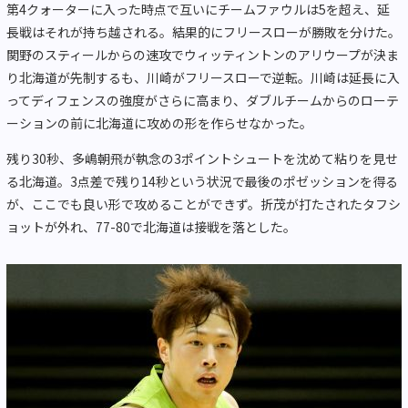
第4クォーターに入った時点で互いにチームファウルは5を超え、延
長戦はそれが持ち越される。結果的にフリースローが勝敗を分けた。
関野のスティールからの速攻でウィッティントンのアリウープが決ま
り北海道が先制するも、川崎がフリースローで逆転。川崎は延長に入
ってディフェンスの強度がさらに高まり、ダブルチームからのローテ
ーションの前に北海道に攻めの形を作らせなかった。
残り30秒、多嶋朝飛が執念の3ポイントシュートを沈めて粘りを見せ
る北海道。3点差で残り14秒という状況で最後のポゼッションを得る
が、ここでも良い形で攻めることができず。折茂が打たされたタフシ
ョットが外れ、77-80で北海道は接戦を落とした。