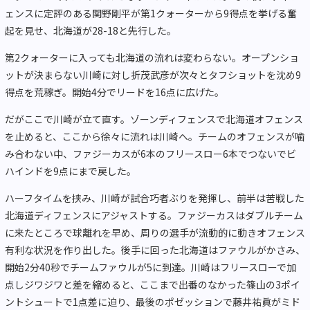
ェンスに定評のある関野剛平が第1クォーターから9得点を挙げる奮
起を見せ、北海道が28-18と先行した。
第2クォーターに入っても北海道の流れは変わらない。オープンショ
ットが決まらない川崎に対し折茂武彦が次々とタフショットを沈め9
得点を荒稼ぎ。開始4分でリードを16点に広げた。
だがここで川崎が立て直す。ゾーンディフェンスで北海道オフェンス
を止めると、ここから徐々に流れは川崎へ。チームのオフェンスが噛
み合わない中、ファジーカスが6本のフリースロー6本でつないでビ
ハインドを9点にまで戻した。
ハーフタイムを挟み、川崎が試合巧者ぶりを発揮し、前半は苦戦した
北海道ディフェンスにアジャストする。ファジーカスはダブルチーム
に来たところで球離れを早め、周りの選手が流動的に動きオフェンス
有利な状況を作り出した。後手に回った北海道はファウルがかさみ、
開始2分40秒でチームファウルが5に到達。川崎はフリースローで加
点しジワジワと差を縮めると、ここまで出番のなかった篠山の3ポイ
ントシュートで1点差に迫り、最後のポゼッションで藤井祐眞がミド