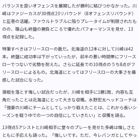
バランスを良いオフェンスを展開したが勝利に結びつかなかった。川
崎はファジーカスが30得点23リバウンド（8オフェンスリバウンド）
と圧巻の活躍。ファウルトラブルに陥りプレータイムが制限されたも
のの、篠山も終盤の勝負どころで優れたパフォーマンスを見せ、13
得点を記録した。
特筆すべきはフリースローの数だ。北海道の12本に対して川崎は42
本。終盤に成功率は下がっていったが、前半の悪い時間帯にフリース
ローでつないで劣勢を耐えた。さらに延長での10得点のうち8点がフ
リースローによるもの。北海道にとってはフリースローの大事さを痛
感した試合になった。
接戦を落とす悔しい試合だったが、川崎を相手に1勝1敗、内容も互
角だったことは北海道にとって大きな収穫。水野宏太ヘッドコーチは
「強豪の川崎にチームとしてしっかり戦えたことは、これから長いシ
ーズンを戦う中での一つの自信にしていきたい」と収穫を語る。
13得点5アシストと川崎相手に堂々のプレーを見せた多嶋は悔しさと
ともに手応えも語った。「悔しいです。ただ、今レバンガとしてやっ