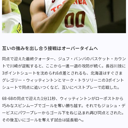
互いの強みを出し合う接戦はオーバータイムへ
同点で迎えた最終クォーター、ジュフ・バンバのバスケット・カウン
トで川崎が逆転すると、ここから一進一退の攻防が続く。長谷川技に
3ポイントシュートを沈められ6点差とされるも、北海道はすぐさま
グレゴリー・ウィッティントンとマーク・トラソリーニの3ポイント
シュートで同点に追いつくなど、互いにベストプレーで応戦した。
68-68の同点で迎えた1分11秒、ウィッティントンがローポストから
巧みなスピンムーブでゴールを奪い勝ち越す。それでもジョシュ・デ
ービスにパワープレーからゴール下をねじ込まれ再び同点とされた。
その後互いにゴールを奪えず試合は延長戦へ。