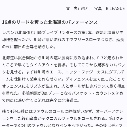
文＝丸山素行 写真＝B.LEAGUE
16点のリードを奪った北海道のパフォーマンス
レバンガ北海道と川崎ブレイブサンダースの第2戦。終始北海道が主
導権を握ったが、川崎が悪い流れの中でフリースローでつなぎ、延長
の末に前日の雪辱を晴らした。
北海道は試合開始から川崎の速い展開に飲み込まれ、0-7と走られた
ところで早くもタイムアウトを要求。そしてここから見事なカムバッ
クを見せる。まずは川崎のエース、ニック・ファジーカスにダブルチ
ームを仕掛けて起点を作らせない。ディフェンスを立て直したことで
オフェンスにもリズムが生まれ、人とボールが動きバランス良く得点
を重ねた。多嶋朝飛が3点プレーとなるバスケット・カウントを沈め
て同点に追い付くと流れは完全に北海道に。
残り4分45秒にはファウルのコールに納得がいかず、オーバーアクシ
ョンをした篠山竜青がテクニカルファウルをコールされる。第1クォ
ーターで3つ目のファウルとなりベンチへ下がった。その後はディフ