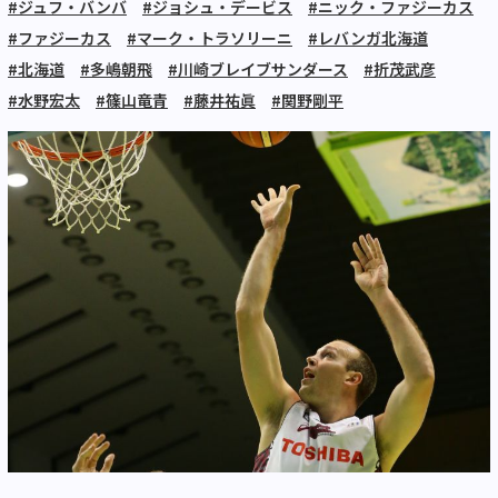
#ジュフ・バンバ
#ジョシュ・デービス
#ニック・ファジーカス
#ファジーカス
#マーク・トラソリーニ
#レバンガ北海道
#北海道
#多嶋朝飛
#川崎ブレイブサンダース
#折茂武彦
#水野宏太
#篠山竜青
#藤井祐眞
#関野剛平