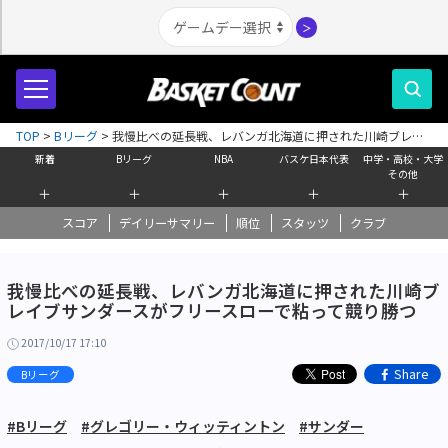
＞
TOP
>
Bリーグ
>
我慢比べの延長戦、レバンガ北海道に押された川崎ブレイ
ブサンダースがフリースローで粘って競り勝つ
新着
Bリーグ
NBA
バスケ日本代表
中学・高校・大学
その他
＋
＋
＋
＋
＋
スコア
デイリーサマリー
順位
スタッツ
クラブ
我慢比べの延長戦、レバンガ北海道に押された川崎ブ
レイブサンダースがフリースローで粘って競り勝つ
2017/10/17 17:10
Share
Bリーグ
#Bリーグ
#グレゴリー・ウィッティントン
#サンダー