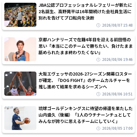
JBA公認プロフェッショナルレフェリーが新たに
2名誕生、高野晃平は16年間続けた会社員生活に
別れを告げてプロ転向を決断
2026/08/07 15:48
京都ハンナリーズで在籍4年目を迎える前田悟の
思い「本当にこのチームで勝ちたい、負けたまま
舐められたまま終わりたくない」
2026/08/06 19:46
大阪エヴェッサの2026-27シーズン開幕ロスター
が確定、『DOG FIGHT』のチームカルチャーを
推し進めて結果を求めるシーズンへ
2026/08/06 10:51
琉球ゴールデンキングスに待望の帰還を果たした
山内盛久（後編）「1人のウチナーンチュとして
みんなが誇りに思えるチームにしていく」
2026/08/05 17:00